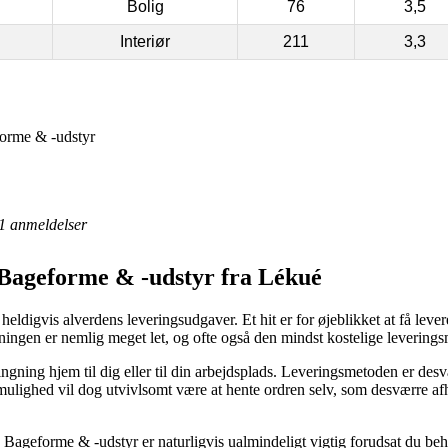
Bolig
76
3,5
Interiør
211
3,3
orme & -udstyr
1
anmeldelser
 Bageforme & -udstyr fra Lékué
heldigvis alverdens leveringsudgaver. Et hit er for øjeblikket at få levere
øsningen er nemlig meget let, og ofte også den mindst kostelige leverin
ning hjem til dig eller til din arbejdsplads. Leveringsmetoden er desvæ
tmulighed vil dog utvivlsomt være at hente ordren selv, som desværre afh
Bageforme & -udstyr er naturligvis ualmindeligt vigtig forudsat du behø