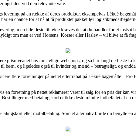
everingstiden ved den relevante vare.
 levering på en række af deres produkter, eksempelvis Lékué bagemåtte
e har en chance for at nå at få produktet pakket før logistikmedarbejderne
evering, men i de fleste tilfælde kræves det at du handler for et fastsat
ldigt om man er ved Horsens, Korsør eller Haslev – vil blive at få fragtf
ere prisniveauet hos forskellige webshops, og så har langt de fleste Léku
til børn, og ligeledes også til kvinder og mænd – betragteligt, og endd
cere flere forretninger på nettet efter rabat på Lékué bagemåtte – Pro 
n forretning på nettet reklamerer varer til salg for en pris der kan virke
. Bestillinger med betalingskort er ikke desto mindre indbefattet af en 
 betalingskort eller mobilbetaling. Som et alternativ burde du benytte en