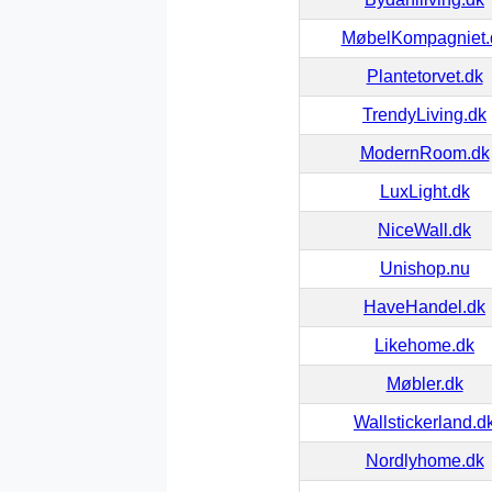
MøbelKompagniet.
Plantetorvet.dk
TrendyLiving.dk
ModernRoom.dk
LuxLight.dk
NiceWall.dk
Unishop.nu
HaveHandel.dk
Likehome.dk
Møbler.dk
Wallstickerland.d
Nordlyhome.dk