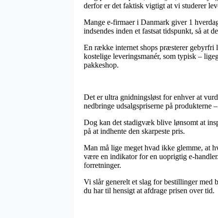
derfor er det faktisk vigtigt at vi studerer l
Mange e-firmaer i Danmark giver 1 hverdags
indsendes inden et fastsat tidspunkt, så at d
En række internet shops præsterer gebyrfri l
kostelige leveringsmanér, som typisk – ligegy
pakkeshop.
Det er ultra gnidningsløst for enhver at vurd
nedbringe udsalgspriserne på produkterne – 
Dog kan det stadigvæk blive lønsomt at inspi
på at indhente den skarpeste pris.
Man må lige meget hvad ikke glemme, at hvis e
være en indikator for en uoprigtig e-handler
forretninger.
Vi slår generelt et slag for bestillinger med
du har til hensigt at afdrage prisen over tid.