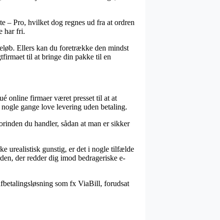
 – Pro, hvilket dog regnes ud fra at ordren
 har fri.
 beløb. Ellers kan du foretrække den mindst
irmaet til at bringe din pakke til en
é online firmaer været presset til at at
a nogle gange love levering uden betaling.
forinden du handler, sådan at man er sikker
 urealistisk gunstig, er det i nogle tilfælde
orden, der redder dig imod bedrageriske e-
 afbetalingsløsning som fx ViaBill, forudsat