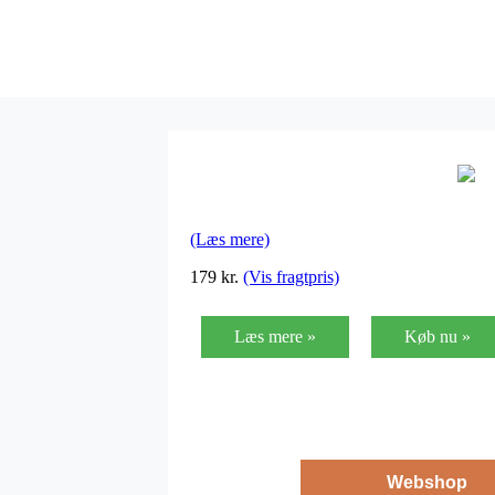
(Læs mere)
179
kr.
(Vis fragtpris)
Læs mere »
Køb nu »
Webshop