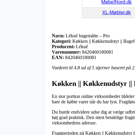
MøbelNord.dk
XL-Møbler.dk
Navn:
Lékué bagemåtte – Pro
Kategori:
Køkken || Køkkenudstyr || Bagef
Producent:
Lékué
Varenummer:
8420460180081
EAN:
8420460180081
Vurderet til
4.8
ud af 5 stjerner baseret på
2
Køkken || Køkkenudstyr ||
En stor portion online virksomheder tildeler 
bare de købte varer når du har lyst. Fragtl
Du burde endvidere udse dig at vælge udbring
høj grad praktisk. Den mest betalelige frag
virksomhedens adresse.
Fragtperioden på Køkken || Køkkenudstyr || 