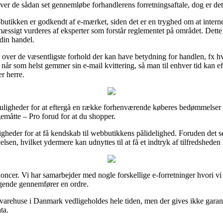
ver de sådan set gennemløbe forhandlerens forretningsaftale, dog er det
-butikken er godkendt af e-mærket, siden det er en tryghed om at interne
lmæssigt vurderes af eksperter som forstår reglementet på området. Dette
din handel.
 over de væsentligste forhold der kan have betydning for handlen, fx hv
n når som helst gemmer sin e-mail kvittering, så man til enhver tid kan 
r herre.
uligheder for at eftergå en række forhenværende køberes bedømmelser og
emåtte – Pro forud for at du shopper.
igheder for at få kendskab til webbutikkens pålidelighed. Foruden det 
elsen, hvilket ydermere kan udnyttes til at få et indtryk af tilfredshede
nnoncer. Vi har samarbejder med nogle forskellige e-forretninger hvori vi
øgende gennemfører en ordre.
varehuse i Danmark vedligeholdes hele tiden, men der gives ikke garan
ta.