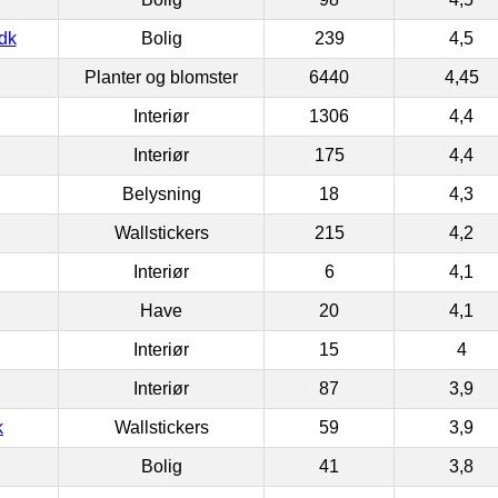
dk
Bolig
239
4,5
Planter og blomster
6440
4,45
Interiør
1306
4,4
Interiør
175
4,4
Belysning
18
4,3
Wallstickers
215
4,2
Interiør
6
4,1
Have
20
4,1
Interiør
15
4
Interiør
87
3,9
k
Wallstickers
59
3,9
Bolig
41
3,8