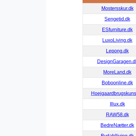
Mostersskur.dk
Sengetid.dk
ESfurniture.dk
LuxoLiving.dk
Lepong.dk
DesignGaragen.d
MoreLand.dk
Boboonline.dk
Hoejgaardbrugskuns
Illux.dk
RAW58.dk
BedreNætter.dk
Bydahlliving.dk