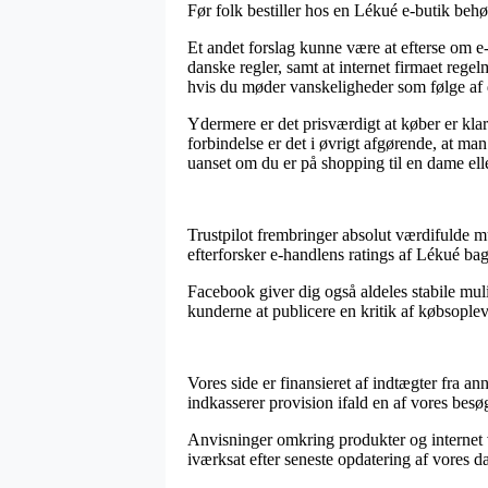
Før folk bestiller hos en Lékué e-butik behø
Et andet forslag kunne være at efterse om e
danske regler, samt at internet firmaet rege
hvis du møder vanskeligheder som følge af 
Ydermere er det prisværdigt at køber er klar
forbindelse er det i øvrigt afgørende, at ma
uanset om du er på shopping til en dame elle
Trustpilot frembringer absolut værdifulde m
efterforsker e-handlens ratings af Lékué bag
Facebook giver dig også aldeles stabile mul
kunderne at publicere en kritik af købsoplev
Vores side er finansieret af indtægter fra a
indkasserer provision ifald en af vores bes
Anvisninger omkring produkter og internet 
iværksat efter seneste opdatering af vores da