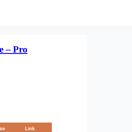
e – Pro
se
Link