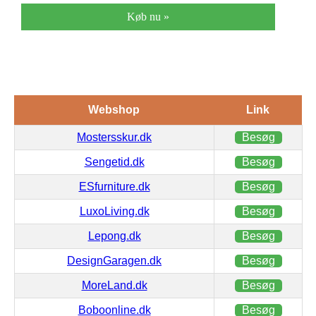
Køb nu »
Webshop
Link
Mostersskur.dk
Besøg
Sengetid.dk
Besøg
ESfurniture.dk
Besøg
LuxoLiving.dk
Besøg
Lepong.dk
Besøg
DesignGaragen.dk
Besøg
MoreLand.dk
Besøg
Boboonline.dk
Besøg