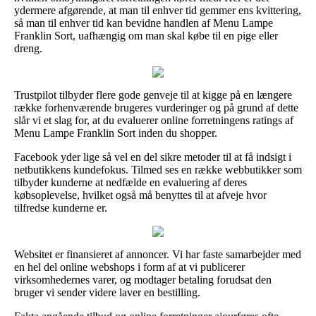
ydermere afgørende, at man til enhver tid gemmer ens kvittering,
så man til enhver tid kan bevidne handlen af Menu Lampe
Franklin Sort, uafhængig om man skal købe til en pige eller
dreng.
Trustpilot tilbyder flere gode genveje til at kigge på en længere
række forhenværende brugeres vurderinger og på grund af dette
slår vi et slag for, at du evaluerer online forretningens ratings af
Menu Lampe Franklin Sort inden du shopper.
Facebook yder lige så vel en del sikre metoder til at få indsigt i
netbutikkens kundefokus. Tilmed ses en række webbutikker som
tilbyder kunderne at nedfælde en evaluering af deres
købsoplevelse, hvilket også må benyttes til at afveje hvor
tilfredse kunderne er.
Websitet er finansieret af annoncer. Vi har faste samarbejder med
en hel del online webshops i form af at vi publicerer
virksomhedernes varer, og modtager betaling forudsat den
bruger vi sender videre laver en bestilling.