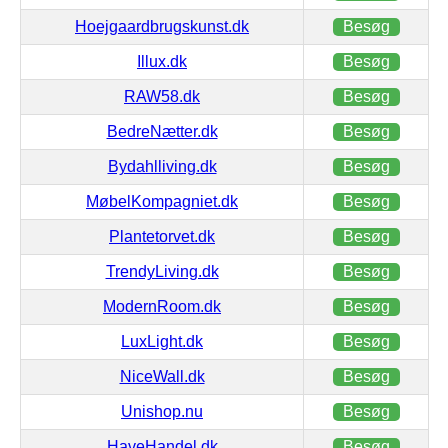
Hoejgaardbrugskunst.dk
Besøg
Illux.dk
Besøg
RAW58.dk
Besøg
BedreNætter.dk
Besøg
Bydahlliving.dk
Besøg
MøbelKompagniet.dk
Besøg
Plantetorvet.dk
Besøg
TrendyLiving.dk
Besøg
ModernRoom.dk
Besøg
LuxLight.dk
Besøg
NiceWall.dk
Besøg
Unishop.nu
Besøg
HaveHandel.dk
Besøg