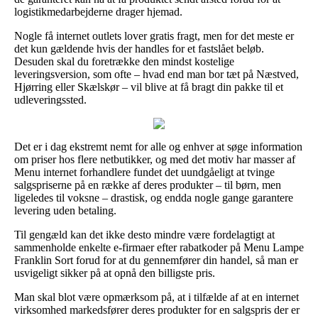
logistikmedarbejderne drager hjemad.
Nogle få internet outlets lover gratis fragt, men for det meste er
det kun gældende hvis der handles for et fastslået beløb.
Desuden skal du foretrække den mindst kostelige
leveringsversion, som ofte – hvad end man bor tæt på Næstved,
Hjørring eller Skælskør – vil blive at få bragt din pakke til et
udleveringssted.
Det er i dag ekstremt nemt for alle og enhver at søge information
om priser hos flere netbutikker, og med det motiv har masser af
Menu internet forhandlere fundet det uundgåeligt at tvinge
salgspriserne på en række af deres produkter – til børn, men
ligeledes til voksne – drastisk, og endda nogle gange garantere
levering uden betaling.
Til gengæld kan det ikke desto mindre være fordelagtigt at
sammenholde enkelte e-firmaer efter rabatkoder på Menu Lampe
Franklin Sort forud for at du gennemfører din handel, så man er
usvigeligt sikker på at opnå den billigste pris.
Man skal blot være opmærksom på, at i tilfælde af at en internet
virksomhed markedsfører deres produkter for en salgspris der er