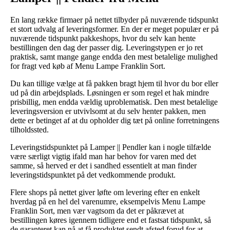
En lang række firmaer på nettet tilbyder på nuværende tidspunkt
et stort udvalg af leveringsformer. En der er meget populær er på
nuværende tidspunkt pakkeshops, hvor du selv kan hente
bestillingen den dag der passer dig. Leveringstypen er jo ret
praktisk, samt mange gange endda den mest betalelige mulighed
for fragt ved køb af Menu Lampe Franklin Sort.
Du kan tillige vælge at få pakken bragt hjem til hvor du bor eller
ud på din arbejdsplads. Løsningen er som regel et hak mindre
prisbillig, men endda vældig uproblematisk. Den mest betalelige
leveringsversion er utvivlsomt at du selv henter pakken, men
dette er betinget af at du opholder dig tæt på online forretningens
tilholdssted.
Leveringstidspunktet på Lamper || Pendler kan i nogle tilfælde
være særligt vigtig ifald man har behov for varen med det
samme, så herved er det i sandhed essentielt at man finder
leveringstidspunktet på det vedkommende produkt.
Flere shops på nettet giver løfte om levering efter en enkelt
hverdag på en hel del varenumre, eksempelvis Menu Lampe
Franklin Sort, men vær vagtsom da det er påkrævet at
bestillingen køres igennem tidligere end et fastsat tidspunkt, så
de garanteret kan nå at få produktet sendt afsted forud for at