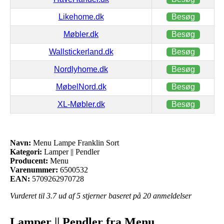
Likehome.dk
Besøg
Møbler.dk
Besøg
Wallstickerland.dk
Besøg
Nordlyhome.dk
Besøg
MøbelNord.dk
Besøg
XL-Møbler.dk
Besøg
Navn:
Menu Lampe Franklin Sort
Kategori:
Lamper || Pendler
Producent:
Menu
Varenummer:
6500532
EAN:
5709262970728
Vurderet til
3.7
ud af 5 stjerner baseret på
20
anmeldelser
Lamper || Pendler fra Menu