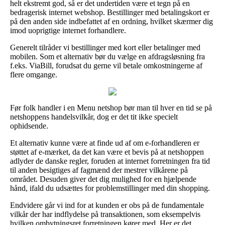
helt ekstremt god, så er det undertiden være et tegn på en
bedragerisk internet webshop. Bestillinger med betalingskort er
på den anden side indbefattet af en ordning, hvilket skærmer dig
imod uoprigtige internet forhandlere.
Generelt tilråder vi bestillinger med kort eller betalinger med
mobilen. Som et alternativ bør du vælge en afdragsløsning fra
f.eks. ViaBill, forudsat du gerne vil betale omkostningerne af
flere omgange.
Før folk handler i en Menu netshop bør man til hver en tid se på
netshoppens handelsvilkår, dog er det tit ikke specielt
ophidsende.
Et alternativ kunne være at finde ud af om e-forhandleren er
støttet af e-mærket, da det kan være et bevis på at netshoppen
adlyder de danske regler, foruden at internet forretningen fra tid
til anden besigtiges af fagmænd der mestrer vilkårene på
området. Desuden giver det dig mulighed for en hjælpende
hånd, ifald du udsættes for problemstillinger med din shopping.
Endvidere går vi ind for at kunden er obs på de fundamentale
vilkår der har indflydelse på transaktionen, som eksempelvis
hvilken ombytningsret forretningen kører med. Her er det