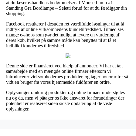
at du læser e-handlens bedømmelser af Mouse Lamp #1
Standing Grå Bordlampe – Seletti forud for at du færdiggør din
shopping.
Facebook resulterer i desuden ret værdifulde løsninger til at få
indtryk af online virksomhedens kundetilfredshed. Tilmed ses
mange e-shops som gør det muligt at levere en vurdering af
deres køb, hvilket på samme måde kan benyttes til at få et
indblik i kundernes tilfredshed.
Denne side er finansieret ved hjælp af annoncer. Vi har et tæt
samarbejde med en mængde online firmaer eftersom vi
introducerer virksomhedernes produkter, og tager honorar for så
vidt en bruger fra vores hjemmeside fuldfører en ordre.
Oplysninger omkring produkter og online firmaer understøttes
nu og da, men vi påtager os ikke ansvaret for forandringer der
potentielt er realiseret siden sidste opdatering af de viste
oplysninger.