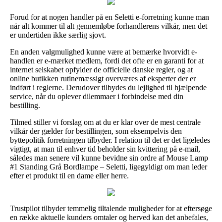
Forud for at nogen handler på en Seletti e-forretning kunne man
når alt kommer til alt gennemløbe forhandlerens vilkår, men det
er undertiden ikke særlig sjovt.
En anden valgmulighed kunne være at bemærke hvorvidt e-
handlen er e-mærket medlem, fordi det ofte er en garanti for at
internet selskabet opfylder de officielle danske regler, og at
online butikken rutinemæssigt overværes af eksperter der er
indført i reglerne. Derudover tilbydes du lejlighed til hjælpende
service, når du oplever dilemmaer i forbindelse med din
bestilling.
Tilmed stiller vi forslag om at du er klar over de mest centrale
vilkår der gælder for bestillingen, som eksempelvis den
byttepolitik forretningen tilbyder. I relation til det er det ligeledes
vigtigt, at man til enhver tid beholder sin kvittering på e-mail,
således man senere vil kunne bevidne sin ordre af Mouse Lamp
#1 Standing Grå Bordlampe – Seletti, ligegyldigt om man leder
efter et produkt til en dame eller herre.
Trustpilot tilbyder temmelig tiltalende muligheder for at eftersøge
en række aktuelle kunders omtaler og herved kan det anbefales,