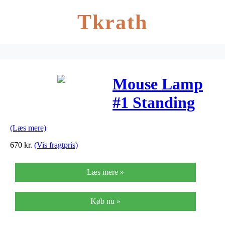
Tkrath
Mouse Lamp
#1 Standing
Grå
(Læs mere)
Bordlampe –
670
kr.
(Vis fragtpris)
Seletti
Læs mere »
Køb nu »