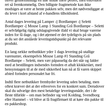
bliver gennemsnitligt en lille smule mere pebret, men endvidere
ret så fremkommelig. Den billigste fragtmetode kan ikke
modsiges at være at hente pakken selv, men det nødvendiggør at
du lever i kort afstand af e-handlens tilholdssted.
Antal dages levering på Lamper -|| Bordlamper -|| Seletti
Bordlamper -|| Mouse Lamp 1 Standing Grå Bordlampe – Seletti
er selvfølgelig rigtig udslagsgivende ifald vi skal bruge varerne
inden for få dage, og i det øjemed er det tydeligvis på sin plads
at du ser det anslåede leveringstidspunkt på det relevante
produkt.
En lang række netbutikker yder 1 dags levering på utallige
varenumre, eksempelvis Mouse Lamp #1 Standing Grå
Bordlampe – Seletti, men vær påpasselig da det står og falder
med at bestillingen indsendes forinden et aftalt klokkeslæt, med
hensynstagen til at de med sikkerhed kan nå at få varen skippet
afsted forinden personalet har fri.
Indtil flere netbutikker frembyder levering uden betaling, men
oftest kræver det at der erhverves for en konkret sum. Derudover
skal du udvælge den mest betalelige leveringsmåde, der i de
fleste tilfælde – om man befinder sig ved Kolding, Svendborg
eller Hammel – vil blive at få fragtfirmaet til at køre din pakke til
en pakkeshop.