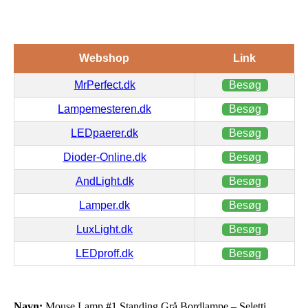
Webshop
Link
MrPerfect.dk
Besøg
Lampemesteren.dk
Besøg
LEDpaerer.dk
Besøg
Dioder-Online.dk
Besøg
AndLight.dk
Besøg
Lamper.dk
Besøg
LuxLight.dk
Besøg
LEDproff.dk
Besøg
Navn:
Mouse Lamp #1 Standing Grå Bordlampe – Seletti