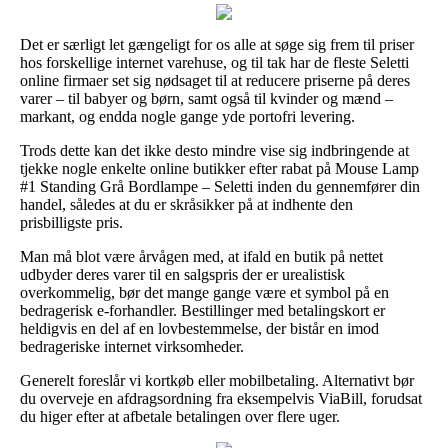
Det er særligt let gængeligt for os alle at søge sig frem til priser
hos forskellige internet varehuse, og til tak har de fleste Seletti
online firmaer set sig nødsaget til at reducere priserne på deres
varer – til babyer og børn, samt også til kvinder og mænd –
markant, og endda nogle gange yde portofri levering.
Trods dette kan det ikke desto mindre vise sig indbringende at
tjekke nogle enkelte online butikker efter rabat på Mouse Lamp
#1 Standing Grå Bordlampe – Seletti inden du gennemfører din
handel, således at du er skråsikker på at indhente den
prisbilligste pris.
Man må blot være årvågen med, at ifald en butik på nettet
udbyder deres varer til en salgspris der er urealistisk
overkommelig, bør det mange gange være et symbol på en
bedragerisk e-forhandler. Bestillinger med betalingskort er
heldigvis en del af en lovbestemmelse, der bistår en imod
bedrageriske internet virksomheder.
Generelt foreslår vi kortkøb eller mobilbetaling. Alternativt bør
du overveje en afdragsordning fra eksempelvis ViaBill, forudsat
du higer efter at afbetale betalingen over flere uger.