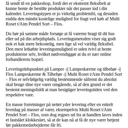
få sendt til en pakkeshop, fordi det er ekstremt fleksibelt at
kunne hente de bestilte produkter når det passer ind i din
kalender. Leveringstypen er jo virkelig problemfri, og desuden
endda den mindst kostelige mulighed for fragt ved køb af Multi
Roset t/Aim Pendel Sort – Flos.
Du bør på samme måde forsøge at få varerne bragt til dit hus
eller ud på din arbejdsplads. Leveringsmetoden viser sig godt
nok et hak mere bekostelig, men lige så vel vældig fleksibel.
Den mest letkøbte leveringsmulighed er uden tvivl at hente
produkterne selv, hvilket nødvendiggør at du er nær online
forhandlerens bopæl.
Leveringstidspunktet på Lamper -|| Lampeskærme og tilbehør -||
Flos Lampeskærme & Tilbehør -|| Multi Roset t/Aim Pendel Sort
– Flos er selvfølgelig vældig bestemmende såfremt du absolut
skal bruge dine nye varer omgående, så af den grund er det
bestemt meningsfuldt at man besigtiger leveringstiden ved den
respektive vare.
En masse forretninger på nettet yder levering efter en enkelt
hverdag på masser af varer, eksempelvis Multi Roset t/Aim
Pendel Sort – Flos, som dog regnes ud fra at handlen laves inden
et fastslået klokkeslæt, så at de kan nå at få de nye varer betjent
før pakkemedarbejderne får fri.