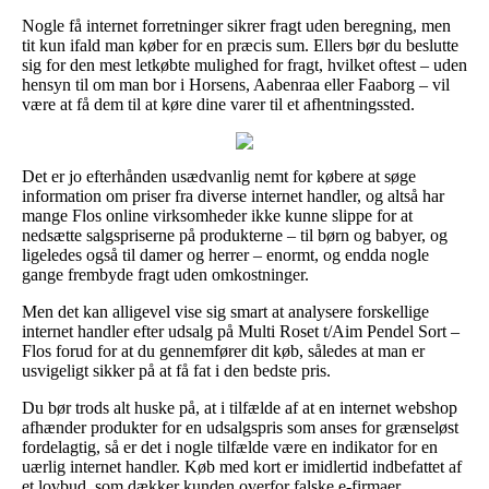
Nogle få internet forretninger sikrer fragt uden beregning, men
tit kun ifald man køber for en præcis sum. Ellers bør du beslutte
sig for den mest letkøbte mulighed for fragt, hvilket oftest – uden
hensyn til om man bor i Horsens, Aabenraa eller Faaborg – vil
være at få dem til at køre dine varer til et afhentningssted.
Det er jo efterhånden usædvanlig nemt for købere at søge
information om priser fra diverse internet handler, og altså har
mange Flos online virksomheder ikke kunne slippe for at
nedsætte salgspriserne på produkterne – til børn og babyer, og
ligeledes også til damer og herrer – enormt, og endda nogle
gange frembyde fragt uden omkostninger.
Men det kan alligevel vise sig smart at analysere forskellige
internet handler efter udsalg på Multi Roset t/Aim Pendel Sort –
Flos forud for at du gennemfører dit køb, således at man er
usvigeligt sikker på at få fat i den bedste pris.
Du bør trods alt huske på, at i tilfælde af at en internet webshop
afhænder produkter for en udsalgspris som anses for grænseløst
fordelagtig, så er det i nogle tilfælde være en indikator for en
uærlig internet handler. Køb med kort er imidlertid indbefattet af
et lovbud, som dækker kunden overfor falske e-firmaer.