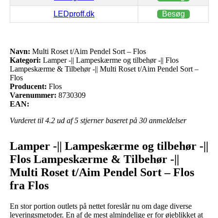
LEDproff.dk
Besøg
Navn:
Multi Roset t/Aim Pendel Sort – Flos
Kategori:
Lamper -|| Lampeskærme og tilbehør -|| Flos
Lampeskærme & Tilbehør -|| Multi Roset t/Aim Pendel Sort –
Flos
Producent:
Flos
Varenummer:
8730309
EAN:
Vurderet til
4.2
ud af 5 stjerner baseret på
30
anmeldelser
Lamper -|| Lampeskærme og tilbehør -||
Flos Lampeskærme & Tilbehør -||
Multi Roset t/Aim Pendel Sort – Flos
fra Flos
En stor portion outlets på nettet foreslår nu om dage diverse
leveringsmetoder. En af de mest almindelige er for øjeblikket at