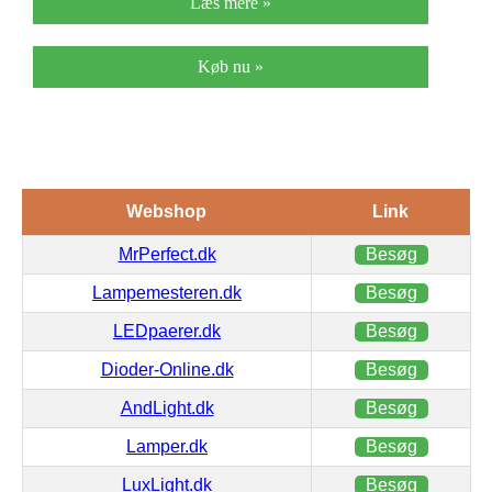
Læs mere »
Køb nu »
Webshop
Link
MrPerfect.dk
Besøg
Lampemesteren.dk
Besøg
LEDpaerer.dk
Besøg
Dioder-Online.dk
Besøg
AndLight.dk
Besøg
Lamper.dk
Besøg
LuxLight.dk
Besøg