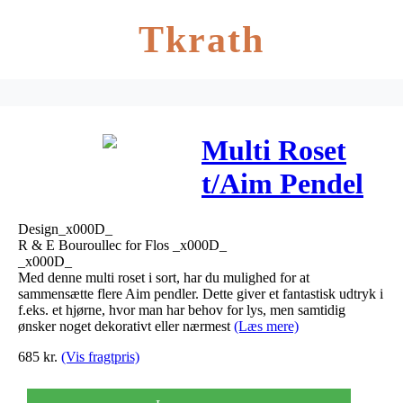
Tkrath
Multi Roset
t/Aim Pendel
Sort – Flos
Design_x000D_
R & E Bouroullec for Flos _x000D_
_x000D_
Med denne multi roset i sort, har du mulighed for at
sammensætte flere Aim pendler. Dette giver et fantastisk udtryk i
f.eks. et hjørne, hvor man har behov for lys, men samtidig
ønsker noget dekorativt eller nærmest
(Læs mere)
685
kr.
(Vis fragtpris)