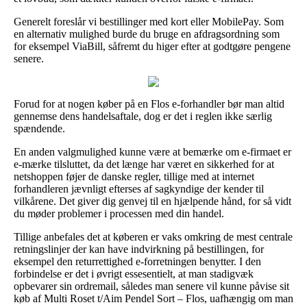
Generelt foreslår vi bestillinger med kort eller MobilePay. Som
en alternativ mulighed burde du bruge en afdragsordning som
for eksempel ViaBill, såfremt du higer efter at godtgøre pengene
senere.
Forud for at nogen køber på en Flos e-forhandler bør man altid
gennemse dens handelsaftale, dog er det i reglen ikke særlig
spændende.
En anden valgmulighed kunne være at bemærke om e-firmaet er
e-mærke tilsluttet, da det længe har været en sikkerhed for at
netshoppen føjer de danske regler, tillige med at internet
forhandleren jævnligt efterses af sagkyndige der kender til
vilkårene. Det giver dig genvej til en hjælpende hånd, for så vidt
du møder problemer i processen med din handel.
Tillige anbefales det at køberen er vaks omkring de mest centrale
retningslinjer der kan have indvirkning på bestillingen, for
eksempel den returrettighed e-forretningen benytter. I den
forbindelse er det i øvrigt essesentielt, at man stadigvæk
opbevarer sin ordremail, således man senere vil kunne påvise sit
køb af Multi Roset t/Aim Pendel Sort – Flos, uafhængig om man