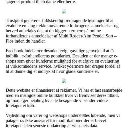
søger et produkt til en dame eller herre.
Trustpilot genererer fuldstændig fremragende løsninger til at
evaluere en lang række nuværende forbrugeres anmeldelser og
herved anbefales det, at du kigger nærmere på online
forhandlerens anmeldelser af Multi Roset t/Aim Pendel Sort –
Flos inden du handler.
Facebook indebærer desuden evigt gavnlige genveje til at få
indblik i e-forhandlerens popularitet. Desuden er der mange e-
shops som giver kunderne mulighed for at afgive en evaluering
af virksomhedens service, hvilket ydermere bør drages fordel af
til at danne dig et indtryk af hvor glade kunderne er.
Dette website er finansieret af reklamer. Vi har et fast samarbejde
med en mængde online butikker hvor vi fremviser deres tilbud,
og modtager betaling hvis de besøgende vi sender videre
foretager et køb.
Vejledning om varer og webshops understøttes løbende, men vi
påtager os ikke ansvaret for modifikationer der er blevet
foretaget siden seneste opdatering af websitets data.