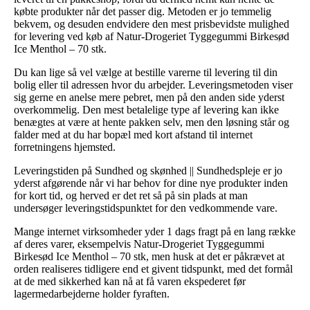
købte produkter når det passer dig. Metoden er jo temmelig
bekvem, og desuden endvidere den mest prisbevidste mulighed
for levering ved køb af Natur-Drogeriet Tyggegummi Birkesød
Ice Menthol – 70 stk.
Du kan lige så vel vælge at bestille varerne til levering til din
bolig eller til adressen hvor du arbejder. Leveringsmetoden viser
sig gerne en anelse mere pebret, men på den anden side yderst
overkommelig. Den mest betalelige type af levering kan ikke
benægtes at være at hente pakken selv, men den løsning står og
falder med at du har bopæl med kort afstand til internet
forretningens hjemsted.
Leveringstiden på Sundhed og skønhed || Sundhedspleje er jo
yderst afgørende når vi har behov for dine nye produkter inden
for kort tid, og herved er det ret så på sin plads at man
undersøger leveringstidspunktet for den vedkommende vare.
Mange internet virksomheder yder 1 dags fragt på en lang række
af deres varer, eksempelvis Natur-Drogeriet Tyggegummi
Birkesød Ice Menthol – 70 stk, men husk at det er påkrævet at
orden realiseres tidligere end et givent tidspunkt, med det formål
at de med sikkerhed kan nå at få varen ekspederet før
lagermedarbejderne holder fyraften.