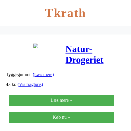
Tkrath
Natur-
Drogeriet
Tyggegummi
Tyggegummi.
(Læs mere)
Birkesød Ice
43
kr.
(Vis fragtpris)
Menthol – 70
Læs mere »
stk
Køb nu »