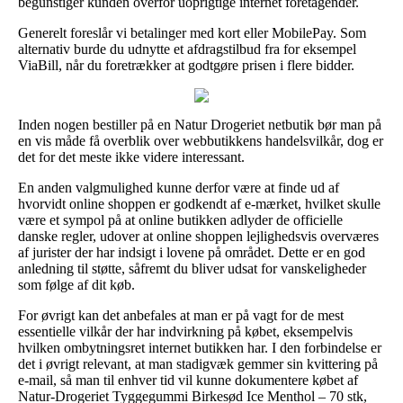
begunstiger kunden overfor uoprigtige internet foretagender.
Generelt foreslår vi betalinger med kort eller MobilePay. Som
alternativ burde du udnytte et afdragstilbud fra for eksempel
ViaBill, når du foretrækker at godtgøre prisen i flere bidder.
Inden nogen bestiller på en Natur Drogeriet netbutik bør man på
en vis måde få overblik over webbutikkens handelsvilkår, dog er
det for det meste ikke videre interessant.
En anden valgmulighed kunne derfor være at finde ud af
hvorvidt online shoppen er godkendt af e-mærket, hvilket skulle
være et sympol på at online butikken adlyder de officielle
danske regler, udover at online shoppen lejlighedsvis overværes
af jurister der har indsigt i lovene på området. Dette er en god
anledning til støtte, såfremt du bliver udsat for vanskeligheder
som følge af dit køb.
For øvrigt kan det anbefales at man er på vagt for de mest
essentielle vilkår der har indvirkning på købet, eksempelvis
hvilken ombytningsret internet butikken har. I den forbindelse er
det i øvrigt relevant, at man stadigvæk gemmer sin kvittering på
e-mail, så man til enhver tid vil kunne dokumentere købet af
Natur-Drogeriet Tyggegummi Birkesød Ice Menthol – 70 stk,