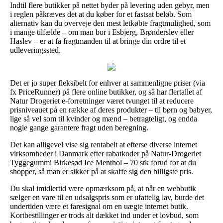
Indtil flere butikker på nettet byder på levering uden gebyr, men
i reglen påkræves det at du køber for et fastsat beløb. Som
alternativ kan du overveje den mest letkøbte fragtmulighed, som
i mange tilfælde – om man bor i Esbjerg, Brønderslev eller
Haslev – er at få fragtmanden til at bringe din ordre til et
udleveringssted.
Det er jo super fleksibelt for enhver at sammenligne priser (via
fx PriceRunner) på flere online butikker, og så har flertallet af
Natur Drogeriet e-forretninger været tvunget til at reducere
prisniveauet på en række af deres produkter – til børn og babyer,
lige så vel som til kvinder og mænd – betragteligt, og endda
nogle gange garantere fragt uden beregning.
Det kan alligevel vise sig rentabelt at efterse diverse internet
virksomheder i Danmark efter rabatkoder på Natur-Drogeriet
Tyggegummi Birkesød Ice Menthol – 70 stk forud for at du
shopper, så man er sikker på at skaffe sig den billigste pris.
Du skal imidlertid være opmærksom på, at når en webbutik
sælger en vare til en udsalgspris som er ufattelig lav, burde det
undertiden være et faresignal om en uægte internet butik.
Kortbestillinger er trods alt dækket ind under et lovbud, som