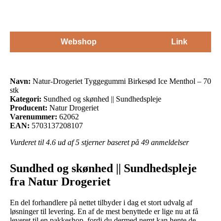
Webshop
Link
Navn:
Natur-Drogeriet Tyggegummi Birkesød Ice Menthol – 70
stk
Kategori:
Sundhed og skønhed || Sundhedspleje
Producent:
Natur Drogeriet
Varenummer:
62062
EAN:
5703137208107
Vurderet til
4.6
ud af 5 stjerner baseret på
49
anmeldelser
Sundhed og skønhed || Sundhedspleje
fra Natur Drogeriet
En del forhandlere på nettet tilbyder i dag et stort udvalg af
løsninger til levering. En af de mest benyttede er lige nu at få
leveret til en pakkeshop, fordi du dermed nemt kan hente de