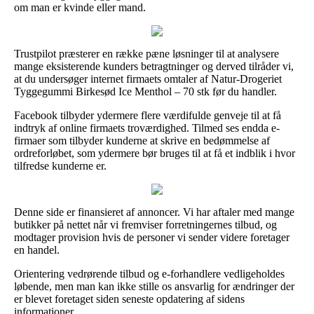
om man er kvinde eller mand.
Trustpilot præsterer en række pæne løsninger til at analysere
mange eksisterende kunders betragtninger og derved tilråder vi,
at du undersøger internet firmaets omtaler af Natur-Drogeriet
Tyggegummi Birkesød Ice Menthol – 70 stk før du handler.
Facebook tilbyder ydermere flere værdifulde genveje til at få
indtryk af online firmaets troværdighed. Tilmed ses endda e-
firmaer som tilbyder kunderne at skrive en bedømmelse af
ordreforløbet, som ydermere bør bruges til at få et indblik i hvor
tilfredse kunderne er.
Denne side er finansieret af annoncer. Vi har aftaler med mange
butikker på nettet når vi fremviser forretningernes tilbud, og
modtager provision hvis de personer vi sender videre foretager
en handel.
Orientering vedrørende tilbud og e-forhandlere vedligeholdes
løbende, men man kan ikke stille os ansvarlig for ændringer der
er blevet foretaget siden seneste opdatering af sidens
informationer.