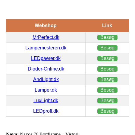
Webshop
Link
MrPerfect.dk
Besøg
Lampemesteren.dk
Besøg
LEDpaerer.dk
Besøg
Dioder-Online.dk
Besøg
AndLight.dk
Besøg
Lamper.dk
Besøg
LuxLight.dk
Besøg
LEDproff.dk
Besøg
Navn:
Naxos 76 Bordlampe – Vistosi