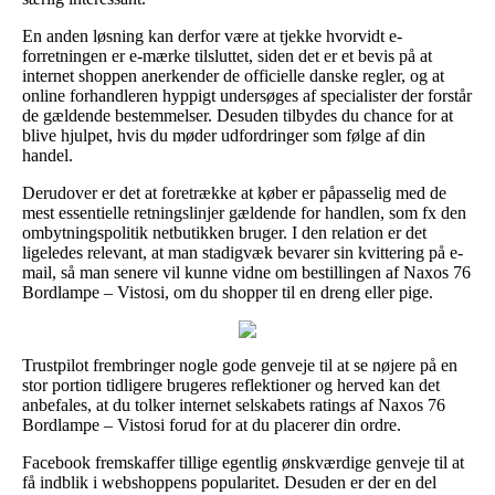
En anden løsning kan derfor være at tjekke hvorvidt e-
forretningen er e-mærke tilsluttet, siden det er et bevis på at
internet shoppen anerkender de officielle danske regler, og at
online forhandleren hyppigt undersøges af specialister der forstår
de gældende bestemmelser. Desuden tilbydes du chance for at
blive hjulpet, hvis du møder udfordringer som følge af din
handel.
Derudover er det at foretrække at køber er påpasselig med de
mest essentielle retningslinjer gældende for handlen, som fx den
ombytningspolitik netbutikken bruger. I den relation er det
ligeledes relevant, at man stadigvæk bevarer sin kvittering på e-
mail, så man senere vil kunne vidne om bestillingen af Naxos 76
Bordlampe – Vistosi, om du shopper til en dreng eller pige.
Trustpilot frembringer nogle gode genveje til at se nøjere på en
stor portion tidligere brugeres reflektioner og herved kan det
anbefales, at du tolker internet selskabets ratings af Naxos 76
Bordlampe – Vistosi forud for at du placerer din ordre.
Facebook fremskaffer tillige egentlig ønskværdige genveje til at
få indblik i webshoppens popularitet. Desuden er der en del