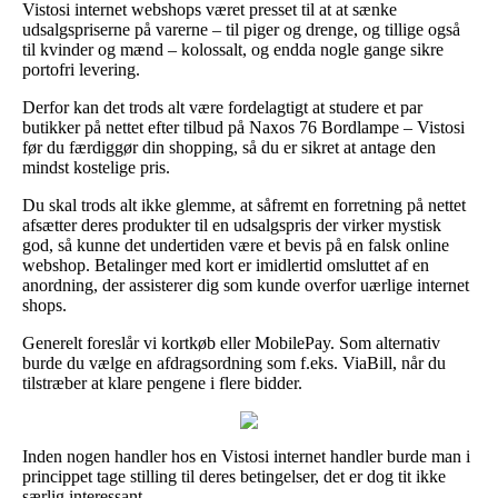
Vistosi internet webshops været presset til at at sænke
udsalgspriserne på varerne – til piger og drenge, og tillige også
til kvinder og mænd – kolossalt, og endda nogle gange sikre
portofri levering.
Derfor kan det trods alt være fordelagtigt at studere et par
butikker på nettet efter tilbud på Naxos 76 Bordlampe – Vistosi
før du færdiggør din shopping, så du er sikret at antage den
mindst kostelige pris.
Du skal trods alt ikke glemme, at såfremt en forretning på nettet
afsætter deres produkter til en udsalgspris der virker mystisk
god, så kunne det undertiden være et bevis på en falsk online
webshop. Betalinger med kort er imidlertid omsluttet af en
anordning, der assisterer dig som kunde overfor uærlige internet
shops.
Generelt foreslår vi kortkøb eller MobilePay. Som alternativ
burde du vælge en afdragsordning som f.eks. ViaBill, når du
tilstræber at klare pengene i flere bidder.
Inden nogen handler hos en Vistosi internet handler burde man i
princippet tage stilling til deres betingelser, det er dog tit ikke
særlig interessant.