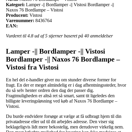
Kategori:
Lamper -|| Bordlamper -|| Vistosi Bordlamper -||
Naxos 76 Bordlampe – Vistosi
Producent:
Vistosi
Varenummer:
8436764
EAN:
Vurderet til
4.8
ud af 5 stjerner baseret på
40
anmeldelser
Lamper -|| Bordlamper -|| Vistosi
Bordlamper -|| Naxos 76 Bordlampe –
Vistosi fra Vistosi
En hel del e-handler giver nu om stunder diverse former for
fragt. En der er meget almindelig er i dag afhentningssteder, hvor
du så selv henter ordren den dag der passer dig.
Fragtmuligheden er altså ret så smart, samt tit ligeledes den
billigste leveringsløsning ved køb af Naxos 76 Bordlampe –
Vistosi.
Du burde endvidere forsøge at vælge at få udbragt hjem til din
privatadresse eller ud til dit arbejdes adresse. Den viser sig
beklageligvis lidt mere bekostelig, men derudover virkelig nem.