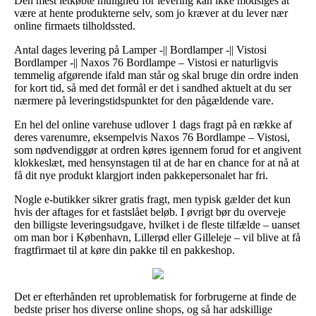
Den mest letkøbte mulighed for levering kan ikke modsiges at
være at hente produkterne selv, som jo kræver at du lever nær
online firmaets tilholdssted.
Antal dages levering på Lamper -|| Bordlamper -|| Vistosi
Bordlamper -|| Naxos 76 Bordlampe – Vistosi er naturligvis
temmelig afgørende ifald man står og skal bruge din ordre inden
for kort tid, så med det formål er det i sandhed aktuelt at du ser
nærmere på leveringstidspunktet for den pågældende vare.
En hel del online varehuse udlover 1 dags fragt på en række af
deres varenumre, eksempelvis Naxos 76 Bordlampe – Vistosi,
som nødvendiggør at ordren køres igennem forud for et angivent
klokkeslæt, med hensynstagen til at de har en chance for at nå at
få dit nye produkt klargjort inden pakkepersonalet har fri.
Nogle e-butikker sikrer gratis fragt, men typisk gælder det kun
hvis der aftages for et fastslået beløb. I øvrigt bør du overveje
den billigste leveringsudgave, hvilket i de fleste tilfælde – uanset
om man bor i København, Lillerød eller Gilleleje – vil blive at få
fragtfirmaet til at køre din pakke til en pakkeshop.
Det er efterhånden ret uproblematisk for forbrugerne at finde de
bedste priser hos diverse online shops, og så har adskillige