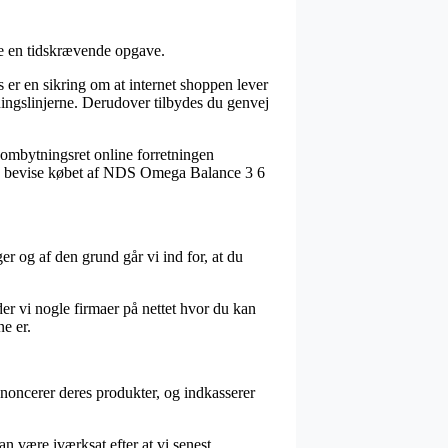
ne en tidskrævende opgave.
 er en sikring om at internet shoppen lever
ningslinjerne. Derudover tilbydes du genvej
n ombytningsret online forretningen
kunne bevise købet af NDS Omega Balance 3 6
er og af den grund går vi ind for, at du
der vi nogle firmaer på nettet hvor du kan
e er.
noncerer deres produkter, og indkasserer
an være iværksat efter at vi senest