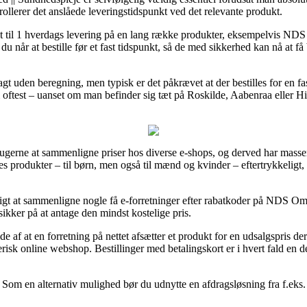
trollerer det anslåede leveringstidspunkt ved det relevante produkt.
igt til 1 hverdags levering på en lang række produkter, eksempelvis N
u når at bestille før et fast tidspunkt, så de med sikkerhed kan nå at få 
ragt uden beregning, men typisk er det påkrævet at der bestilles for en fas
ftest – uanset om man befinder sig tæt på Roskilde, Aabenraa eller Hinne
brugerne at sammenligne priser hos diverse e-shops, og derved har mass
s produkter – til børn, men også til mænd og kvinder – eftertrykkeligt
igt at sammenligne nogle få e-forretninger efter rabatkoder på NDS O
sikker på at antage den mindst kostelige pris.
de af at en forretning på nettet afsætter et produkt for en udsalgspris d
risk online webshop. Bestillinger med betalingskort er i hvert fald en d
 Som en alternativ mulighed bør du udnytte en afdragsløsning fra f.eks. V