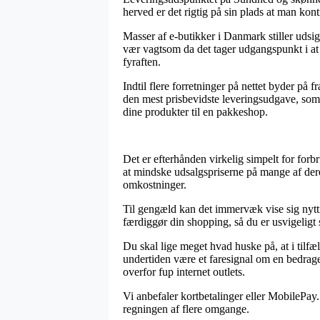
herved er det rigtig på sin plads at man kon
Masser af e-butikker i Danmark stiller uds
vær vagtsom da det tager udgangspunkt i at d
fyraften.
Indtil flere forretninger på nettet byder på f
den mest prisbevidste leveringsudgave, som o
dine produkter til en pakkeshop.
Det er efterhånden virkelig simpelt for for
at mindske udsalgspriserne på mange af dere
omkostninger.
Til gengæld kan det immervæk vise sig nytt
færdiggør din shopping, så du er usvigeligt 
Du skal lige meget hvad huske på, at i tilfæl
undertiden være et faresignal om en bedrage
overfor fup internet outlets.
Vi anbefaler kortbetalinger eller MobilePay.
regningen af flere omgange.