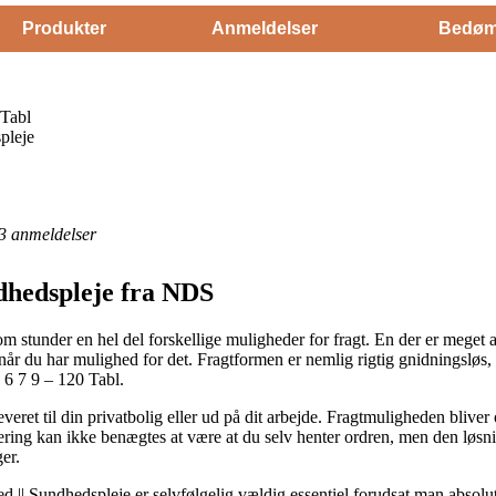
Produkter
Anmeldelser
Bedøm
Tabl
pleje
3
anmeldelser
dhedspleje fra NDS
stunder en hel del forskellige muligheder for fragt. En der er meget alm
år du har mulighed for det. Fragtformen er nemlig rigtig gnidningsløs, 
6 7 9 – 120 Tabl.
eret til din privatbolig eller ud på dit arbejde. Fragtmuligheden blive
ering kan ikke benægtes at være at du selv henter ordren, men den løsnin
er.
|| Sundhedspleje er selvfølgelig vældig essentiel forudsat man absolut