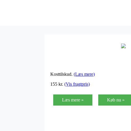
Kosttilskud.
(Læs mere)
155
kr.
(Vis fragtpris)
Læs mere »
Køb nu »