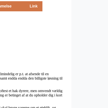
melse
Link
indelig er p.t. at afsende til en
samt endda endda den billigste løsning til
r oftest et hak dyrere, men omvendt vældig
g er betinget af at du opholder dig i kort
 skal bruge varerne om et øjeblik, og