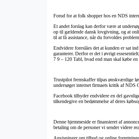
Forud for at folk shopper hos en NDS inter
Et andet forslag kan derfor være at undersø
op til gældende dansk lovgivning, og at onl
til at få assistance, når du forvoldes proble
Endvidere foreslåes det at kunden er sat ind
garanterer. Derfor er det i øvrigt essesenti
7 9 – 120 Tabl, hvad end man skal købe en g
Trustpilot fremskaffer tilpas ønskværdige lø
undersøger internet firmaets kritik af NDS 
Facebook tilbyder endvidere en del gavnlige 
tilkendegive en bedømmelse af deres købsople
Denne hjemmeside er finansieret af annonce
betaling om de personer vi sender videre rea
Anvisninger om tilbud og online forretninger