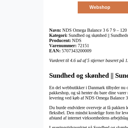
Webshop
Navn:
NDS Omega Balance 3 6 7 9 – 120 
Kategori:
Sundhed og skønhed || Sundheds
Producent:
NDS
Varenummer:
72151
EAN:
5707343200009
Vurderet til
4.6
ud af 5 stjerner baseret på
1
Sundhed og skønhed || Sun
En del webbutikker i Danmark tilbyder nu om 
pakkeshop, og så henter du bare dine varer n
levering ved køb af NDS Omega Balance 3 
Du burde endvidere overveje at få pakken lev
fleksibel. Den mindst kostelige form for lev
afstand af internet virksomhedens arbejdslag
Leveringstidspunktet på Sundhed og skønhed 