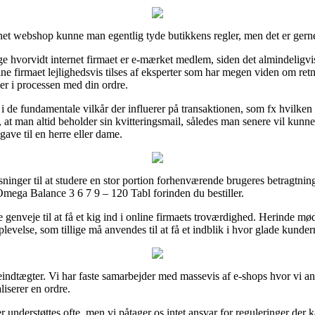
net webshop kunne man egentlig tyde butikkens regler, men det er ger
ge hvorvidt internet firmaet er e-mærket medlem, siden det almindeligvis
ine firmaet lejlighedsvis tilses af eksperter som har megen viden om ret
mer i processen med din ordre.
 i de fundamentale vilkår der influerer på transaktionen, som fx hvilke
elt, at man altid beholder sin kvitteringsmail, således man senere vil 
ave til en herre eller dame.
sninger til at studere en stor portion forhenværende brugeres betragtning
Omega Balance 3 6 7 9 – 120 Tabl forinden du bestiller.
genveje til at få et kig ind i online firmaets troværdighed. Herinde mø
velse, som tillige må anvendes til at få et indblik i hvor glade kundern
indtægter. Vi har faste samarbejder med massevis af e-shops hvor vi an
liserer en ordre.
 understøttes ofte, men vi påtager os intet ansvar for reguleringer der k