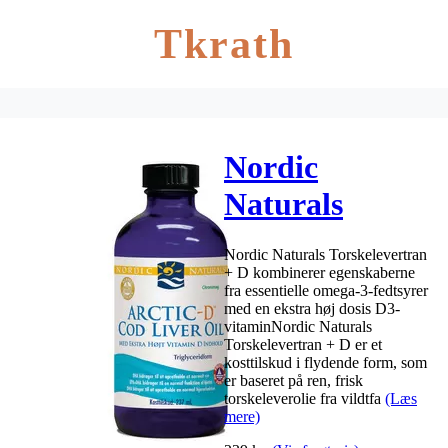
Tkrath
Nordic
Naturals
Torskelevertran
Nordic Naturals Torskelevertran
+ D m. citrus –
+ D kombinerer egenskaberne
fra essentielle omega-3-fedtsyrer
237 ml
med en ekstra høj dosis D3-
vitaminNordic Naturals
Torskelevertran + D er et
kosttilskud i flydende form, som
er baseret på ren, frisk
torskeleverolie fra vildtfa
(Læs
mere)