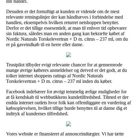
din handel.
Desuden er det fornuftigt at kunden er vidende om de mest
relevante retningslinjer der kan håndhæves i forbindelse med
handlen, eksempelvis hvilken returret netshoppen benytter.
Derfor er det tillige essesentielt, at man til enhver tid opbevarer
sin faktura, således man en anden gang kan bekræfte købet af
Nordic Naturals Torskelevertran + D m. citrus – 237 ml, om du
er på gaveindkøb til en herre eller dame.
Trustpilot tilbyder evigt relevante chancer for at gennemrode
mange øvrige køberes anmeldelser og derved er det godt, at du
tolker internet shoppens ratings af Nordic Naturals
Torskelevertran + D m. citrus – 237 ml inden du køber.
Facebook indebærer for øvrigt temmelig ærlige muligheder for
at få kendskab til webbutikkens kundetilfredshed. Tilmed er der
endda internet outlets hvor folk kan offentliggøre en vurdering af
købsoplevelsen, hvilket tillige burde benyttes til at danne dig et
indtryk af kundernes tilfredshed.
Vores website er finansieret af annonceindtægter. Vi har tætte