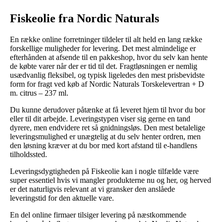
Fiskeolie fra Nordic Naturals
En række online forretninger tildeler til alt held en lang række
forskellige muligheder for levering. Det mest almindelige er
efterhånden at afsende til en pakkeshop, hvor du selv kan hente
de købte varer når der er tid til det. Fragtløsningen er nemlig
usædvanlig fleksibel, og typisk ligeledes den mest prisbevidste
form for fragt ved køb af Nordic Naturals Torskelevertran + D
m. citrus – 237 ml.
Du kunne derudover påtænke at få leveret hjem til hvor du bor
eller til dit arbejde. Leveringstypen viser sig gerne en tand
dyrere, men endvidere ret så gnidningsløs. Den mest betalelige
leveringsmulighed er unægtelig at du selv henter ordren, men
den løsning kræver at du bor med kort afstand til e-handlens
tilholdssted.
Leveringsdygtigheden på Fiskeolie kan i nogle tilfælde være
super essentiel hvis vi mangler produkterne nu og her, og herved
er det naturligvis relevant at vi gransker den anslåede
leveringstid for den aktuelle vare.
En del online firmaer tilsiger levering på næstkommende