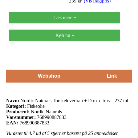
239
kr.
(Vis fragtpris)
Læs mere »
Køb nu »
Webshop
Link
Navn:
Nordic Naturals Torskelevertran + D m. citrus – 237 ml
Kategori:
Fiskeolie
Producent:
Nordic Naturals
Varenummer:
768990887833
EAN:
768990887833
Vurderet til
4.7
ud af 5 stjerner baseret på
25
anmeldelser