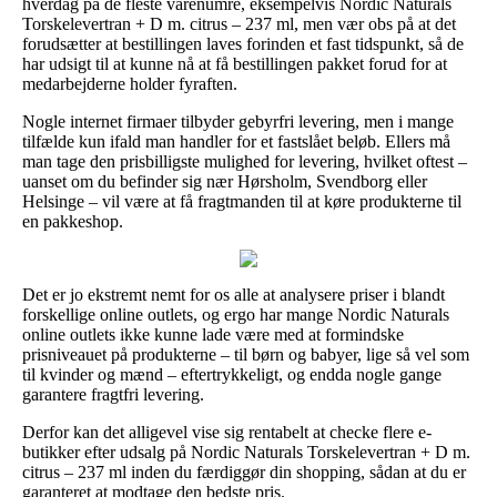
hverdag på de fleste varenumre, eksempelvis Nordic Naturals
Torskelevertran + D m. citrus – 237 ml, men vær obs på at det
forudsætter at bestillingen laves forinden et fast tidspunkt, så de
har udsigt til at kunne nå at få bestillingen pakket forud for at
medarbejderne holder fyraften.
Nogle internet firmaer tilbyder gebyrfri levering, men i mange
tilfælde kun ifald man handler for et fastslået beløb. Ellers må
man tage den prisbilligste mulighed for levering, hvilket oftest –
uanset om du befinder sig nær Hørsholm, Svendborg eller
Helsinge – vil være at få fragtmanden til at køre produkterne til
en pakkeshop.
Det er jo ekstremt nemt for os alle at analysere priser i blandt
forskellige online outlets, og ergo har mange Nordic Naturals
online outlets ikke kunne lade være med at formindske
prisniveauet på produkterne – til børn og babyer, lige så vel som
til kvinder og mænd – eftertrykkeligt, og endda nogle gange
garantere fragtfri levering.
Derfor kan det alligevel vise sig rentabelt at checke flere e-
butikker efter udsalg på Nordic Naturals Torskelevertran + D m.
citrus – 237 ml inden du færdiggør din shopping, sådan at du er
garanteret at modtage den bedste pris.