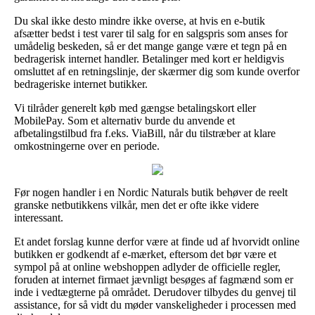
Du skal ikke desto mindre ikke overse, at hvis en e-butik
afsætter bedst i test varer til salg for en salgspris som anses for
umådelig beskeden, så er det mange gange være et tegn på en
bedragerisk internet handler. Betalinger med kort er heldigvis
omsluttet af en retningslinje, der skærmer dig som kunde overfor
bedrageriske internet butikker.
Vi tilråder generelt køb med gængse betalingskort eller
MobilePay. Som et alternativ burde du anvende et
afbetalingstilbud fra f.eks. ViaBill, når du tilstræber at klare
omkostningerne over en periode.
Før nogen handler i en Nordic Naturals butik behøver de reelt
granske netbutikkens vilkår, men det er ofte ikke videre
interessant.
Et andet forslag kunne derfor være at finde ud af hvorvidt online
butikken er godkendt af e-mærket, eftersom det bør være et
sympol på at online webshoppen adlyder de officielle regler,
foruden at internet firmaet jævnligt besøges af fagmænd som er
inde i vedtægterne på området. Derudover tilbydes du genvej til
assistance, for så vidt du møder vanskeligheder i processen med