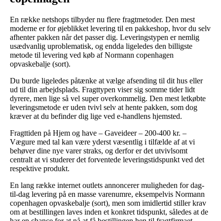
En række netshops tilbyder nu flere fragtmetoder. Den mest
moderne er for øjeblikket levering til en pakkeshop, hvor du selv
afhenter pakken når det passer dig. Leveringstypen er nemlig
usædvanlig uproblematisk, og endda ligeledes den billigste
metode til levering ved køb af Normann copenhagen
opvaskebalje (sort).
Du burde ligeledes påtænke at vælge afsending til dit hus eller
ud til din arbejdsplads. Fragttypen viser sig somme tider lidt
dyrere, men lige så vel super overkommelig. Den mest letkøbte
leveringsmetode er uden tvivl selv at hente pakken, som dog
kræver at du befinder dig lige ved e-handlens hjemsted.
Fragttiden på Hjem og have – Gaveideer – 200-400 kr. –
Vægure med tal kan være yderst væsentlig i tilfælde af at vi
behøver dine nye varer straks, og derfor er det utvivlsomt
centralt at vi studerer det forventede leveringstidspunkt ved det
respektive produkt.
En lang række internet outlets annoncerer muligheden for dag-
til-dag levering på en masse varenumre, eksempelvis Normann
copenhagen opvaskebalje (sort), men som imidlertid stiller krav
om at bestillingen laves inden et konkret tidspunkt, således at de
har en chance for at nå at få bestillingen hen til fragtfirmaet