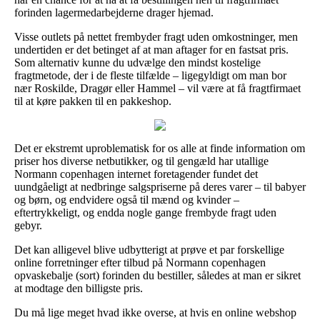
forinden lagermedarbejderne drager hjemad.
Visse outlets på nettet frembyder fragt uden omkostninger, men
undertiden er det betinget af at man aftager for en fastsat pris.
Som alternativ kunne du udvælge den mindst kostelige
fragtmetode, der i de fleste tilfælde – ligegyldigt om man bor
nær Roskilde, Dragør eller Hammel – vil være at få fragtfirmaet
til at køre pakken til en pakkeshop.
Det er ekstremt uproblematisk for os alle at finde information om
priser hos diverse netbutikker, og til gengæld har utallige
Normann copenhagen internet foretagender fundet det
uundgåeligt at nedbringe salgspriserne på deres varer – til babyer
og børn, og endvidere også til mænd og kvinder –
eftertrykkeligt, og endda nogle gange frembyde fragt uden
gebyr.
Det kan alligevel blive udbytterigt at prøve et par forskellige
online forretninger efter tilbud på Normann copenhagen
opvaskebalje (sort) forinden du bestiller, således at man er sikret
at modtage den billigste pris.
Du må lige meget hvad ikke overse, at hvis en online webshop