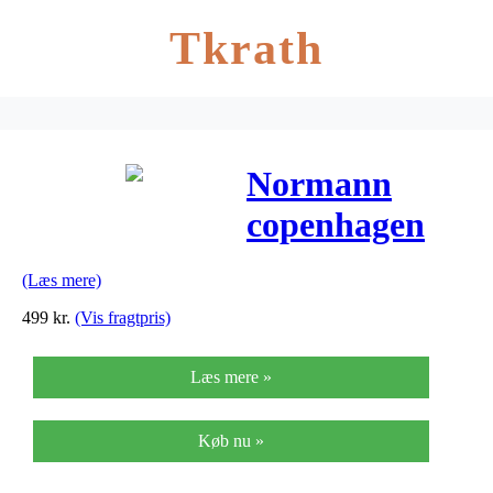
Tkrath
Normann
copenhagen
opvaskebalje
(Læs mere)
(sort)
499
kr.
(Vis fragtpris)
Læs mere »
Køb nu »