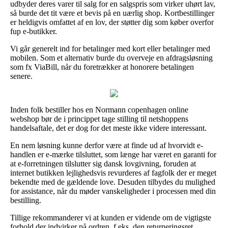
udbyder deres varer til salg for en salgspris som virker uhørt lav,
så burde det tit være et bevis på en uærlig shop. Kortbestillinger
er heldigvis omfattet af en lov, der støtter dig som køber overfor
fup e-butikker.
Vi går generelt ind for betalinger med kort eller betalinger med
mobilen. Som et alternativ burde du overveje en afdragsløsning
som fx ViaBill, når du foretrækker at honorere betalingen
senere.
Inden folk bestiller hos en Normann copenhagen online
webshop bør de i princippet tage stilling til netshoppens
handelsaftale, det er dog for det meste ikke videre interessant.
En nem løsning kunne derfor være at finde ud af hvorvidt e-
handlen er e-mærke tilsluttet, som længe har været en garanti for
at e-forretningen tilslutter sig dansk lovgivning, foruden at
internet butikken lejlighedsvis revurderes af fagfolk der er meget
bekendte med de gældende love. Desuden tilbydes du mulighed
for assistance, når du møder vanskeligheder i processen med din
bestilling.
Tillige rekommanderer vi at kunden er vidende om de vigtigste
forhold der indvirker på ordren, f.eks. den returneringsret