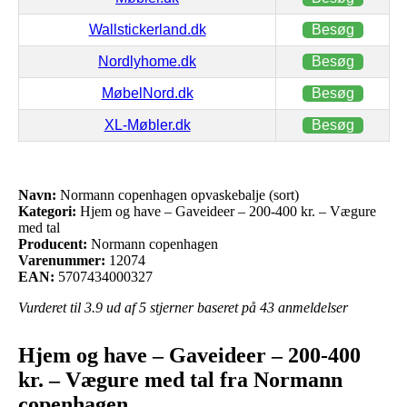
Wallstickerland.dk
Besøg
Nordlyhome.dk
Besøg
MøbelNord.dk
Besøg
XL-Møbler.dk
Besøg
Navn:
Normann copenhagen opvaskebalje (sort)
Kategori:
Hjem og have – Gaveideer – 200-400 kr. – Vægure
med tal
Producent:
Normann copenhagen
Varenummer:
12074
EAN:
5707434000327
Vurderet til
3.9
ud af 5 stjerner baseret på
43
anmeldelser
Hjem og have – Gaveideer – 200-400
kr. – Vægure med tal fra Normann
copenhagen