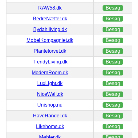
RAW58.dk
Besøg
BedreNætter.dk
Besøg
Bydahlliving.dk
Besøg
MøbelKompagniet.dk
Besøg
Plantetorvet.dk
Besøg
TrendyLiving.dk
Besøg
ModernRoom.dk
Besøg
LuxLight.dk
Besøg
NiceWall.dk
Besøg
Unishop.nu
Besøg
HaveHandel.dk
Besøg
Likehome.dk
Besøg
Møbler.dk
Besøg