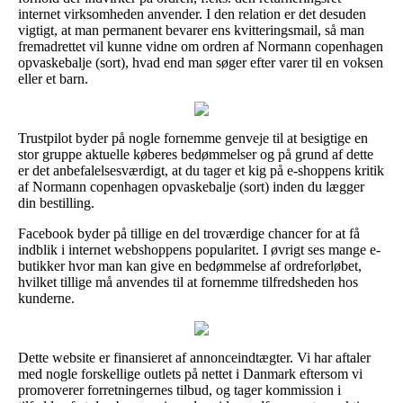
internet virksomheden anvender. I den relation er det desuden
vigtigt, at man permanent bevarer ens kvitteringsmail, så man
fremadrettet vil kunne vidne om ordren af Normann copenhagen
opvaskebalje (sort), hvad end man søger efter varer til en voksen
eller et barn.
Trustpilot byder på nogle fornemme genveje til at besigtige en
stor gruppe aktuelle køberes bedømmelser og på grund af dette
er det anbefalelsesværdigt, at du tager et kig på e-shoppens kritik
af Normann copenhagen opvaskebalje (sort) inden du lægger
din bestilling.
Facebook byder på tillige en del troværdige chancer for at få
indblik i internet webshoppens popularitet. I øvrigt ses mange e-
butikker hvor man kan give en bedømmelse af ordreforløbet,
hvilket tillige må anvendes til at fornemme tilfredsheden hos
kunderne.
Dette website er finansieret af annonceindtægter. Vi har aftaler
med nogle forskellige outlets på nettet i Danmark eftersom vi
promoverer forretningernes tilbud, og tager kommission i