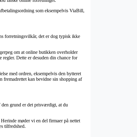
d falske online forretninger.
 afbetalingsordning som eksempelvis ViaBill,
 forretningsvilkår, det er dog typisk ikke
ingerpeg om at online butikken overholder
 regler. Dette er desuden din chance for
else med ordren, eksempelvis den bytteret
man fremadrettet kan bevidne sin shopping af
f den grund er det prisværdigt, at du
Herinde møder vi en del firmaer på nettet
s tilfredshed.