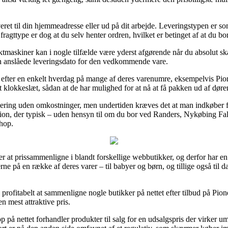
veret til din hjemmeadresse eller ud på dit arbejde. Leveringstypen er 
fragttype er dog at du selv henter ordren, hvilket er betinget af at du b
maskiner kan i nogle tilfælde være yderst afgørende når du absolut ska
en anslåede leveringsdato for den vedkommende vare.
g efter en enkelt hverdag på mange af deres varenumre, eksempelvis Pio
lt klokkeslæt, sådan at de har mulighed for at nå at få pakken ud af døre
evering uden omkostninger, men undertiden kræves det at man indkøber fo
ion, der typisk – uden hensyn til om du bor ved Randers, Nykøbing Falst
shop.
er at prissammenligne i blandt forskellige webbutikker, og derfor har en
rne på en række af deres varer – til babyer og børn, og tillige også til 
 profitabelt at sammenligne nogle butikker på nettet efter tilbud på P
n mest attraktive pris.
p på nettet forhandler produkter til salg for en udsalgspris der virker u