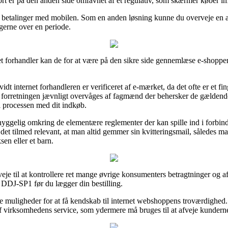
rt er på den anden side omfavnet af et regulativ, som skærmer køber imo
ler betalinger med mobilen. Som en anden løsning kunne du overveje en
ngerne over en periode.
t forhandler kan de for at være på den sikre side gennemlæse e-shoppens
t internet forhandleren er verificeret af e-mærket, da det ofte er et f
t forretningen jævnligt overvåges af fagmænd der behersker de gældende
i processen med dit indkøb.
yggelig omkring de elementære reglementer der kan spille ind i forbind
er det tilmed relevant, at man altid gemmer sin kvitteringsmail, således 
en eller et barn.
nveje til at kontrollere ret mange øvrige konsumenters betragtninger og a
 DDJ-SP1 før du lægger din bestilling.
 muligheder for at få kendskab til internet webshoppens troværdighed. 
af virksomhedens service, som ydermere må bruges til at afveje kunderne