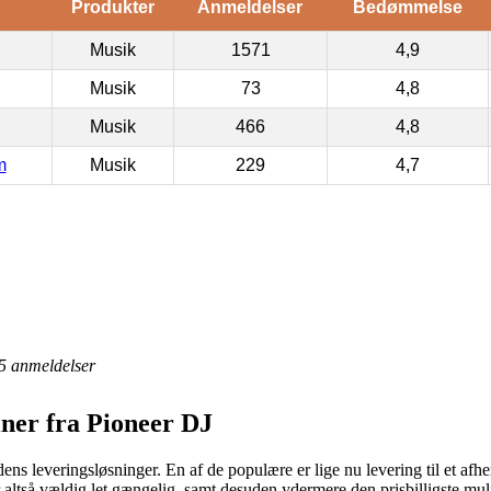
Produkter
Anmeldelser
Bedømmelse
Musik
1571
4,9
Musik
73
4,8
Musik
466
4,8
m
Musik
229
4,7
5
anmeldelser
ner fra Pioneer DJ
ns leveringsløsninger. En af de populære er lige nu levering til et afhe
er altså vældig let gængelig, samt desuden ydermere den prisbilligste mu