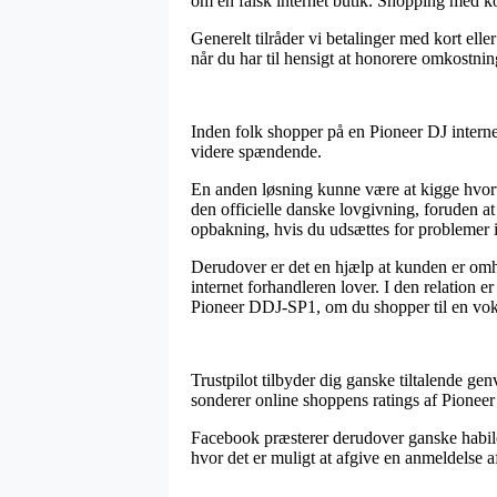
om en falsk internet butik. Shopping med ko
Generelt tilråder vi betalinger med kort el
når du har til hensigt at honorere omkostni
Inden folk shopper på en Pioneer DJ interne
videre spændende.
En anden løsning kunne være at kigge hvorvid
den officielle danske lovgivning, foruden a
opbakning, hvis du udsættes for problemer 
Derudover er det en hjælp at kunden er omh
internet forhandleren lover. I den relation 
Pioneer DDJ-SP1, om du shopper til en voks
Trustpilot tilbyder dig ganske tiltalende ge
sonderer online shoppens ratings af Pioneer
Facebook præsterer derudover ganske habile
hvor det er muligt at afgive en anmeldelse 