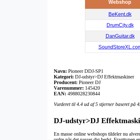
Webshop
BeKent.dk
DrumCity.dk
DanGuitar.dk
SoundStoreXL.co
Navn:
Pioneer DDJ-SP1
Kategori:
DJ-udstyr>DJ Effektmaskiner
Producent:
Pioneer DJ
Varenummer:
145420
EAN:
4988028230844
Vurderet til
4.4
ud af 5 stjerner baseret på
4
DJ-udstyr>DJ Effektmaski
En masse online webshops tildeler nu alverde
ordre når det passer dig bedst. Fragttypen 