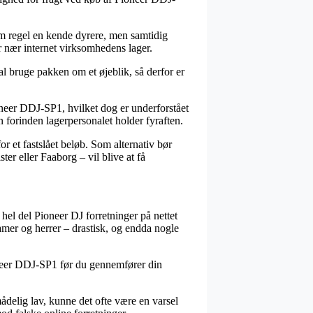
som regel en kende dyrere, men samtidig
or nær internet virksomhedens lager.
l bruge pakken om et øjeblik, så derfor er
neer DDJ-SP1, hvilket dog er underforstået
n forinden lagerpersonalet holder fyraften.
r et fastslået beløb. Som alternativ bør
er eller Faaborg – vil blive at få
 hel del Pioneer DJ forretninger på nettet
damer og herrer – drastisk, og endda nogle
ioneer DDJ-SP1 før du gennemfører din
mådelig lav, kunne det ofte være en varsel