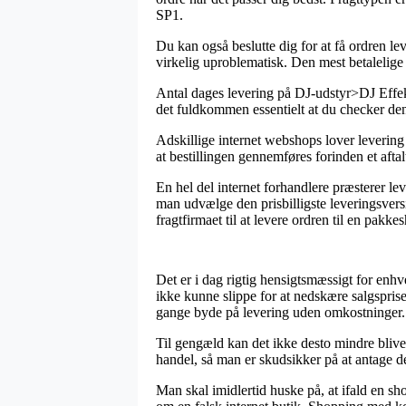
SP1.
Du kan også beslutte dig for at få ordren le
virkelig uproblematisk. Den mest betalelige 
Antal dages levering på DJ-udstyr>DJ Effekt
det fuldkommen essentielt at du checker d
Adskillige internet webshops lover leverin
at bestillingen gennemføres forinden et afta
En hel del internet forhandlere præsterer l
man udvælge den prisbilligste leveringsvers
fragtfirmaet til at levere ordren til en pakke
Det er i dag rigtig hensigtsmæssigt for enhv
ikke kunne slippe for at nedskære salgsprise
gange byde på levering uden omkostninger.
Til gengæld kan det ikke desto mindre blive
handel, så man er skudsikker på at antage de
Man skal imidlertid huske på, at ifald en sho