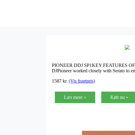
PIONEER DDJ SP1KEY FEATURES OF THE P
DJPioneer worked closely with Serato to en
1587
kr.
(Vis fragtpris)
Læs mere »
Køb nu »