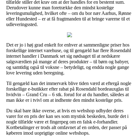
tilfælde stiller det krav om at der handles for en bestemt sum.
Derudover kunne man foretrække den mindst kostelige
leveringsmulighed, hvilket ofte – om du bor nær Aarhus, Rønne
eller Hundested – er at få fragtmanden til at bringe varerne til et
udleveringssted.
Det er jo i høj grad enkelt for enhver at sammenligne priser hos
forskellige internet varehuse, og til gengæld har flere Rosendahl
internet handler i Danmark set sig nødsaget til at nedskære
salgsværdien på mange af deres produkter – til børn og babyer,
og samtidig også til voksne – betydeligt, og endda nogle gange
love levering uden beregning.
Til gengæld kan det immervæk blive tiden værd at eftergå nogle
forskellige e-butikker efter rabat på Rosendahl bordeauxglas til
hvidvin – Grand Cru – 6 stk. forud for at du handler, således at
man ikke er i tvivl om at indhente den mindst kostelige pris.
Du skal bare ikke overse, at hvis en webshop udbyder deres
varer for en pris der kan ses som mystisk beskeden, burde det i
nogle tilfælde være et fingerpeg om en falsk e-forhandler.
Kortbetalinger er trods alt omfavnet af en orden, der passer på
køberen imod uoprigtige online webshops.