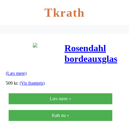
Tkrath
Rosendahl
bordeauxglas
til hvidvin –
(Læs mere)
Grand Cru – 6
509
kr.
(Vis fragtpris)
stk.
Læs mere »
Køb nu »