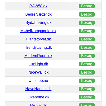
RAW58.dk
Besøg
BedreNætter.dk
Besøg
Bydahlliving.dk
Besøg
MøbelKompagniet.dk
Besøg
Plantetorvet.dk
Besøg
TrendyLiving.dk
Besøg
ModernRoom.dk
Besøg
LuxLight.dk
Besøg
NiceWall.dk
Besøg
Unishop.nu
Besøg
HaveHandel.dk
Besøg
Likehome.dk
Besøg
Møbler.dk
Besøg