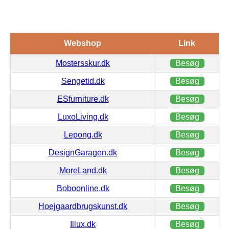
Webshop
Link
Mostersskur.dk
Besøg
Sengetid.dk
Besøg
ESfurniture.dk
Besøg
LuxoLiving.dk
Besøg
Lepong.dk
Besøg
DesignGaragen.dk
Besøg
MoreLand.dk
Besøg
Boboonline.dk
Besøg
Hoejgaardbrugskunst.dk
Besøg
Illux.dk
Besøg