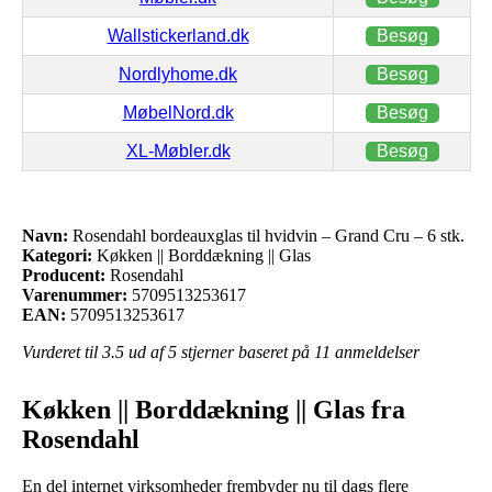
Wallstickerland.dk
Besøg
Nordlyhome.dk
Besøg
MøbelNord.dk
Besøg
XL-Møbler.dk
Besøg
Navn:
Rosendahl bordeauxglas til hvidvin – Grand Cru – 6 stk.
Kategori:
Køkken || Borddækning || Glas
Producent:
Rosendahl
Varenummer:
5709513253617
EAN:
5709513253617
Vurderet til
3.5
ud af 5 stjerner baseret på
11
anmeldelser
Køkken || Borddækning || Glas fra
Rosendahl
En del internet virksomheder frembyder nu til dags flere