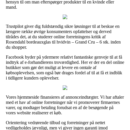
hensyn til om man efterspørger produkter til en kvinde eller
mand.
Trustpilot giver dig fuldstændig sikre løsninger til at beskue en
længere række øvrige konsumenters opfattelser og derved
tilrådes det, at du studerer online forretningens kritik af
Rosendahl bordeauxglas til hvidvin – Grand Cru – 6 stk. inden
du shopper.
Facebook byder på ydermere relativt fantastiske genveje til at få
indtryk af e-forhandlerens troværdighed. Her er der en del online
butikker som gør det muligt at levere en omtale af
købsoplevelsen, som også bør drages fordel af til at få et indblik
i tidligere kunders oplevelser.
Vores hjemmeside finansieres af annonceindtægter. Vi har aftaler
med et hav af online forretninger når vi promoverer firmaernes
varer, og modtager betaling forudsat en af de besøgende på
vores website realiserer et køb.
Orientering vedrørende tilbud og forretninger på nettet
vedligeholdes jævnligt, men vi giver ingen garanti imod