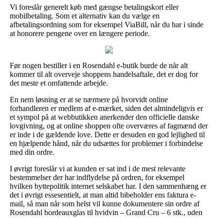
Vi foreslår generelt køb med gængse betalingskort eller
mobilbetaling. Som et alternativ kan du vælge en
afbetalingsordning som for eksempel ViaBill, når du har i sinde
at honorere pengene over en længere periode.
Før nogen bestiller i en Rosendahl e-butik burde de når alt
kommer til alt overveje shoppens handelsaftale, det er dog for
det meste et omfattende arbejde.
En nem løsning er at se nærmere på hvorvidt online
forhandleren er medlem af e-mærket, siden det almindeligvis er
et sympol på at webbutikken anerkender den officielle danske
lovgivning, og at online shoppen ofte overværes af fagmænd der
er inde i de gældende love. Dette er desuden en god lejlighed til
en hjælpende hånd, når du udsættes for problemer i forbindelse
med din ordre.
I øvrigt foreslår vi at kunden er sat ind i de mest relevante
bestemmelser der har indflydelse på ordren, for eksempel
hvilken byttepolitik internet selskabet har. I den sammenhæng er
det i øvrigt essesentielt, at man altid bibeholder ens faktura e-
mail, så man når som helst vil kunne dokumentere sin ordre af
Rosendahl bordeauxglas til hvidvin – Grand Cru – 6 stk., uden