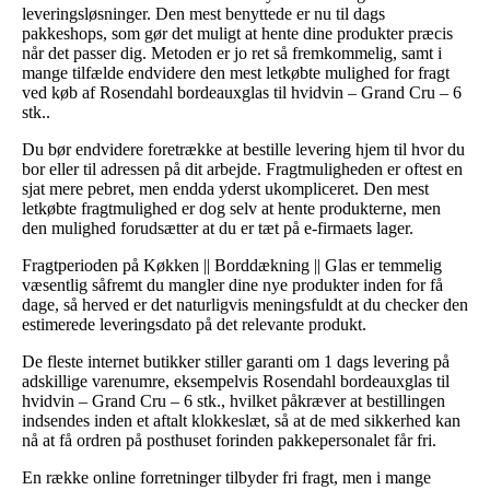
leveringsløsninger. Den mest benyttede er nu til dags
pakkeshops, som gør det muligt at hente dine produkter præcis
når det passer dig. Metoden er jo ret så fremkommelig, samt i
mange tilfælde endvidere den mest letkøbte mulighed for fragt
ved køb af Rosendahl bordeauxglas til hvidvin – Grand Cru – 6
stk..
Du bør endvidere foretrække at bestille levering hjem til hvor du
bor eller til adressen på dit arbejde. Fragtmuligheden er oftest en
sjat mere pebret, men endda yderst ukompliceret. Den mest
letkøbte fragtmulighed er dog selv at hente produkterne, men
den mulighed forudsætter at du er tæt på e-firmaets lager.
Fragtperioden på Køkken || Borddækning || Glas er temmelig
væsentlig såfremt du mangler dine nye produkter inden for få
dage, så herved er det naturligvis meningsfuldt at du checker den
estimerede leveringsdato på det relevante produkt.
De fleste internet butikker stiller garanti om 1 dags levering på
adskillige varenumre, eksempelvis Rosendahl bordeauxglas til
hvidvin – Grand Cru – 6 stk., hvilket påkræver at bestillingen
indsendes inden et aftalt klokkeslæt, så at de med sikkerhed kan
nå at få ordren på posthuset forinden pakkepersonalet får fri.
En række online forretninger tilbyder fri fragt, men i mange