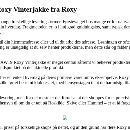
oxy Vinterjakke fra Roxy
 mange forskellige leveringsformer. Førstevalget hos mange er for nærvær
din hverdag. Fragtmetoden er jo i høj grad gnidningsløs, samt typisk de
.
til din hjemmeadresse eller ud til dit arbejdes adresse. Løsningen er ofte
ing er unægtelig at du selv henter produkterne, men dette står og falder 
AW19,Roxy Vinterjakke er meget central såfremt vi behøver produktern
stidspunktet på det aktuelle produkt.
ng efter en enkelt hverdag på deres primære varenumre, eksempelvis Roxy
stille før et bestemt klokkeslæt, med hensynstagen til at de har udsigt ti
ri levering, men for det meste er det forudsat at der shoppes for et præc
 hensyn til om du er tæt på Roskilde, Skive eller Hammel – er at få fragtf
til priser på forskellige shops på nettet, og af den grund har flere Roxy i