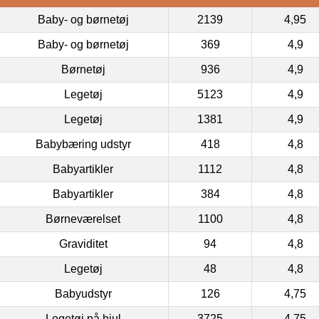
Baby- og børnetøj
2139
4,95
Baby- og børnetøj
369
4,9
Børnetøj
936
4,9
Legetøj
5123
4,9
Legetøj
1381
4,9
Babybæring udstyr
418
4,8
Babyartikler
1112
4,8
Babyartikler
384
4,8
Børneværelset
1100
4,8
Graviditet
94
4,8
Legetøj
48
4,8
Babyudstyr
126
4,75
Legetøj på hjul
3725
4,75