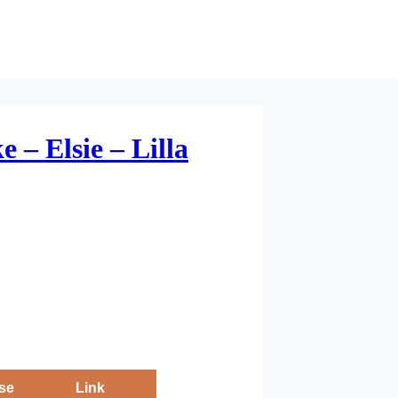
 – Elsie – Lilla
se
Link