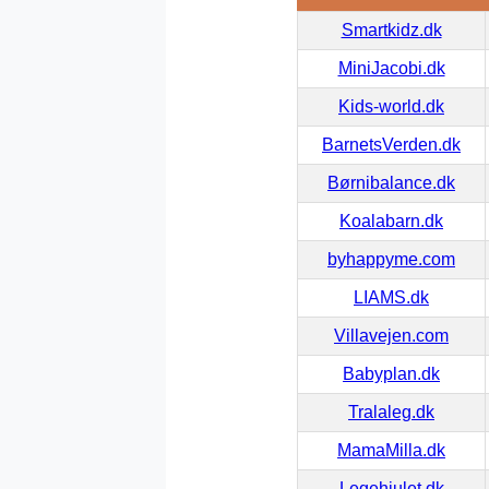
Smartkidz.dk
MiniJacobi.dk
Kids-world.dk
BarnetsVerden.dk
Børnibalance.dk
Koalabarn.dk
byhappyme.com
LIAMS.dk
Villavejen.com
Babyplan.dk
Tralaleg.dk
MamaMilla.dk
Legehjulet.dk