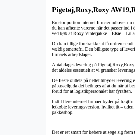
Pigetøj,Roxy,Roxy AW19,R
En stor portion internet firmaer udlover nu
du kan afhente varerne når det passer ind i 
ved køb af Roxy Vinterjakke – Elsie – Lilla
Du kan tillige foretrække at få ordren sendt 
vældig smertefri. Den billigste type af lever
firmaets arbejdslager.
Antal dages levering på Pigetøj,Roxy,Roxy 
det aldeles essentielt at vi gransker levering
De fleste outlets på nettet tilbyder leveri
påpasselig da det betinges af at du når at be
forud for at logistikpersonalet har fyraften.
Indtil flere internet firmaer byder på fragtf
letkøbte leveringsversion, hvilket tit – uden
pakkeshop.
Det er ret smart for købere at søge sig frem 