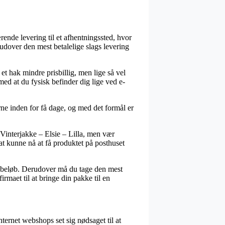
ende levering til et afhentningssted, hvor
rudover den mest betalelige slags levering
 et hak mindre prisbillig, men lige så vel
med at du fysisk befinder dig lige ved e-
e inden for få dage, og med det formål er
 Vinterjakke – Elsie – Lilla, men vær
l at kunne nå at få produktet på posthuset
ist beløb. Derudover må du tage den mest
irmaet til at bringe din pakke til en
nternet webshops set sig nødsaget til at