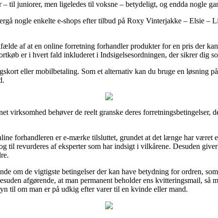
– til juniorer, men ligeledes til voksne – betydeligt, og endda nogle gan
å nogle enkelte e-shops efter tilbud på Roxy Vinterjakke – Elsie – Lill
lfælde af at en online forretning forhandler produkter for en pris der kan
Kortkøb er i hvert fald inkluderet i Indsigelsesordningen, der sikrer dig
skort eller mobilbetaling. Som et alternativ kan du bruge en løsning på
d.
et virksomhed behøver de reelt granske deres forretningsbetingelser, de
nline forhandleren er e-mærke tilsluttet, grundet at det længe har været e
og til revurderes af eksperter som har indsigt i vilkårene. Desuden giver
re.
dende om de vigtigste betingelser der kan have betydning for ordren, som
 desuden afgørende, at man permanent beholder ens kvitteringsmail, så m
n til om man er på udkig efter varer til en kvinde eller mand.