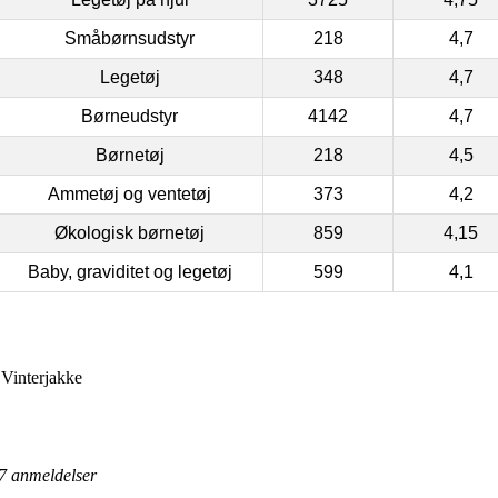
Småbørnsudstyr
218
4,7
Legetøj
348
4,7
Børneudstyr
4142
4,7
Børnetøj
218
4,5
Ammetøj og ventetøj
373
4,2
Økologisk børnetøj
859
4,15
Baby, graviditet og legetøj
599
4,1
Vinterjakke
7
anmeldelser