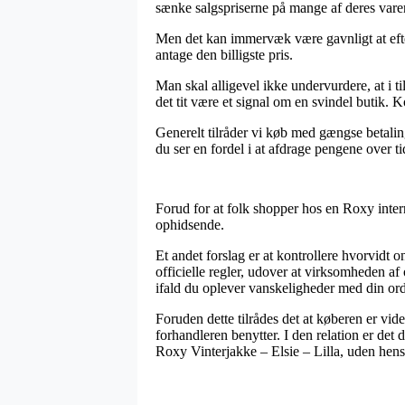
sænke salgspriserne på mange af deres varer 
Men det kan immervæk være gavnligt at efterg
antage den billigste pris.
Man skal alligevel ikke undervurdere, at i ti
det tit være et signal om en svindel butik. 
Generelt tilråder vi køb med gængse betaling
du ser en fordel i at afdrage pengene over ti
Forud for at folk shopper hos en Roxy intern
ophidsende.
Et andet forslag er at kontrollere hvorvidt o
officielle regler, udover at virksomheden af 
ifald du oplever vanskeligheder med din ord
Foruden dette tilrådes det at køberen er vi
forhandleren benytter. I den relation er det
Roxy Vinterjakke – Elsie – Lilla, uden hensy