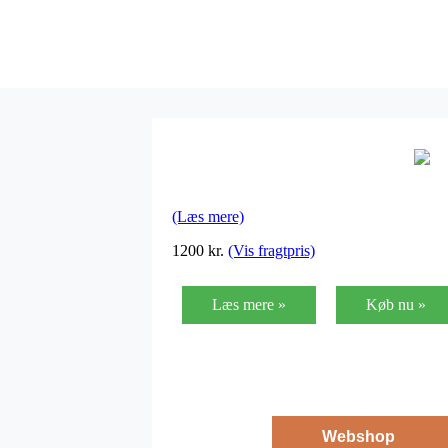
(Læs mere)
1200
kr.
(Vis fragtpris)
Læs mere »
Køb nu »
Webshop