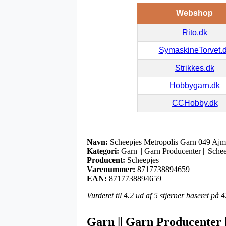
Webshop
Rito.dk
SymaskineTorvet.
Strikkes.dk
Hobbygarn.dk
CCHobby.dk
Navn:
Scheepjes Metropolis Garn 049 Aj
Kategori:
Garn || Garn Producenter || Schee
Producent:
Scheepjes
Varenummer:
8717738894659
EAN:
8717738894659
Vurderet til
4.2
ud af 5 stjerner baseret på
4
Garn || Garn Producenter |