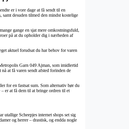
dte er i vore dage at få sendt til en
øs, samt desuden tilmed den mindst kostelige
er mange gange en sjat mere omkostningsfuld,
eroer på at du opholder dig i nærheden af
eget aktuel forudsat du har behov for varen
 Metropolis Garn 049 Ajman, som imidlertid
t nå at få varen sendt afsted forinden de
ller for en fastsat sum. Som alternativ bør du
er at få dem til at bringe ordren til et
ar utallige Scheepjes internet shops set sig
l damer og herrer – drastisk, og endda nogle