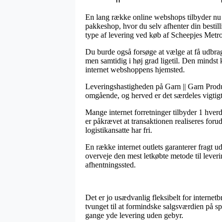
En lang række online webshops tilbyder nu o
pakkeshop, hvor du selv afhenter din bestil
type af levering ved køb af Scheepjes Met
Du burde også forsøge at vælge at få udbrag
men samtidig i høj grad ligetil. Den mindst 
internet webshoppens hjemsted.
Leveringshastigheden på Garn || Garn Produc
omgående, og herved er det særdeles vigtigt 
Mange internet forretninger tilbyder 1 hve
er påkrævet at transaktionen realiseres foru
logistikansatte har fri.
En række internet outlets garanterer fragt ud
overveje den mest letkøbte metode til leveri
afhentningssted.
Det er jo usædvanlig fleksibelt for internetb
tvunget til at formindske salgsværdien på spe
gange yde levering uden gebyr.