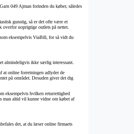
s Garn 049 Ajman forinden du køber, således
astisk gunstig, så er det ofte være et
overfor uoprigtige outlets på nettet.
g som eksempelvis ViaBill, for så vidt du
t almindeligvis ikke særlig interessant.
f at online forretningen adlyder de
entet på området. Desuden giver det dig
om eksempelvis hvilken returrettighed
es man altid vil kunne vidne om købet af
befales det, at du læser online firmaets