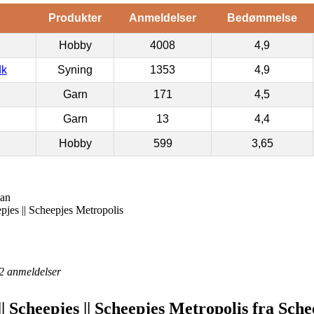
Produkter
Anmeldelser
Bedømmelse
Hobby
4008
4,9
dk
Syning
1353
4,9
Garn
171
4,5
Garn
13
4,4
Hobby
599
3,65
man
pjes || Scheepjes Metropolis
2
anmeldelser
| Scheepjes || Scheepjes Metropolis fra Sche