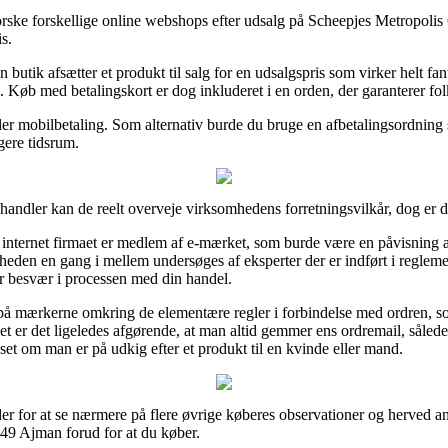
orske forskellige online webshops efter udsalg på Scheepjes Metropoli
s.
 butik afsætter et produkt til salg for en udsalgspris som virker helt fant
Køb med betalingskort er dog inkluderet i en orden, der garanterer folk 
r eller mobilbetaling. Som alternativ burde du bruge en afbetalingsordnin
gere tidsrum.
handler kan de reelt overveje virksomhedens forretningsvilkår, dog er de
dt internet firmaet er medlem af e-mærket, som burde være en påvisning a
eden en gang i mellem undersøges af eksperter der er indført i reglem
ver besvær i processen med din handel.
e på mærkerne omkring de elementære regler i forbindelse med ordren, s
det er det ligeledes afgørende, at man altid gemmer ens ordremail, såled
t om man er på udkig efter et produkt til en kvinde eller mand.
der for at se nærmere på flere øvrige køberes observationer og herved an
49 Ajman forud for at du køber.