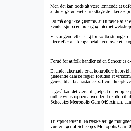
Men det kan trods alt være lønnende at udf
at du er garanteret at modtage den bedste pri
Du må dog ikke glemme, at i tilfælde af at en
kendetegn på en uoprigtig internet webshop. 
Vi slår generelt et slag for kortbestillinge
higer efter at afdrage betalingen over et læn
Forud for at folk handler på en Scheepjes e-
Et andet alternativ er at kontrollere hvorvi
gældende danske regler, foruden at virksomh
genvej til at få assistance, såfremt du ople
Ligeså kan det være til hjælp at du er opp
online webshoppen anvender. I relation til 
Scheepjes Metropolis Garn 049 Ajman, uanse
Trustpilot fører til en række ærlige mulighe
vurderinger af Scheepjes Metropolis Garn 0