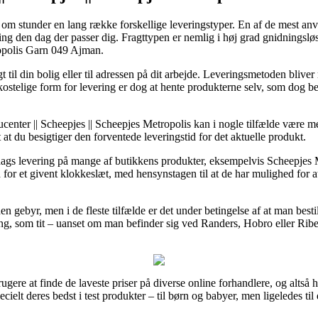
m stunder en lang række forskellige leveringstyper. En af de mest anven
ling den dag der passer dig. Fragttypen er nemlig i høj grad gnidningsl
ropolis Garn 049 Ajman.
t til din bolig eller til adressen på dit arbejde. Leveringsmetoden bliv
kostelige form for levering er dog at hente produkterne selv, som dog b
enter || Scheepjes || Scheepjes Metropolis kan i nogle tilfælde være m
at du besigtiger den forventede leveringstid for det aktuelle produkt.
rdags levering på mange af butikkens produkter, eksempelvis Scheepjes
d for et givent klokkeslæt, med hensynstagen til at de har mulighed for a
en gebyr, men i de fleste tilfælde er det under betingelse af at man besti
ng, som tit – uanset om man befinder sig ved Randers, Hobro eller Ribe – 
rugere at finde de laveste priser på diverse online forhandlere, og altså h
cielt deres bedst i test produkter – til børn og babyer, men ligeledes ti