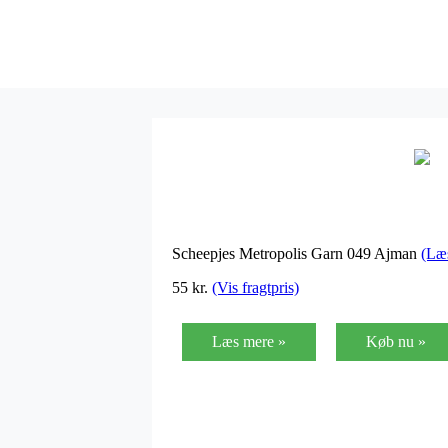
Scheepjes Metropolis Garn 049 Ajman
(Læ
55
kr.
(Vis fragtpris)
Læs mere »
Køb nu »