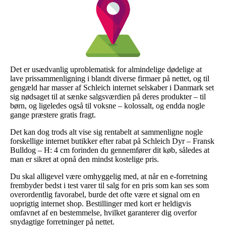
Det er usædvanlig uproblematisk for almindelige dødelige at
lave prissammenligning i blandt diverse firmaer på nettet, og til
gengæld har masser af Schleich internet selskaber i Danmark set
sig nødsaget til at sænke salgsværdien på deres produkter – til
børn, og ligeledes også til voksne – kolossalt, og endda nogle
gange præstere gratis fragt.
Det kan dog trods alt vise sig rentabelt at sammenligne nogle
forskellige internet butikker efter rabat på Schleich Dyr – Fransk
Bulldog – H: 4 cm forinden du gennemfører dit køb, således at
man er sikret at opnå den mindst kostelige pris.
Du skal alligevel være omhyggelig med, at når en e-forretning
frembyder bedst i test varer til salg for en pris som kan ses som
overordentlig favorabel, burde det ofte være et signal om en
uoprigtig internet shop. Bestillinger med kort er heldigvis
omfavnet af en bestemmelse, hvilket garanterer dig overfor
snydagtige forretninger på nettet.