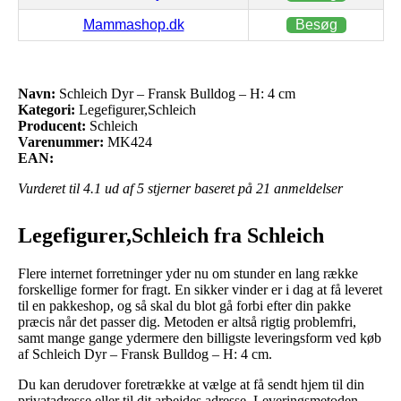
Mammashop.dk
Besøg
Navn:
Schleich Dyr – Fransk Bulldog – H: 4 cm
Kategori:
Legefigurer,Schleich
Producent:
Schleich
Varenummer:
MK424
EAN:
Vurderet til
4.1
ud af 5 stjerner baseret på
21
anmeldelser
Legefigurer,Schleich fra Schleich
Flere internet forretninger yder nu om stunder en lang række
forskellige former for fragt. En sikker vinder er i dag at få leveret
til en pakkeshop, og så skal du blot gå forbi efter din pakke
præcis når det passer dig. Metoden er altså rigtig problemfri,
samt mange gange ydermere den billigste leveringsform ved køb
af Schleich Dyr – Fransk Bulldog – H: 4 cm.
Du kan derudover foretrække at vælge at få sendt hjem til din
privatadresse eller til dit arbejdes adresse. Leveringsmetoden