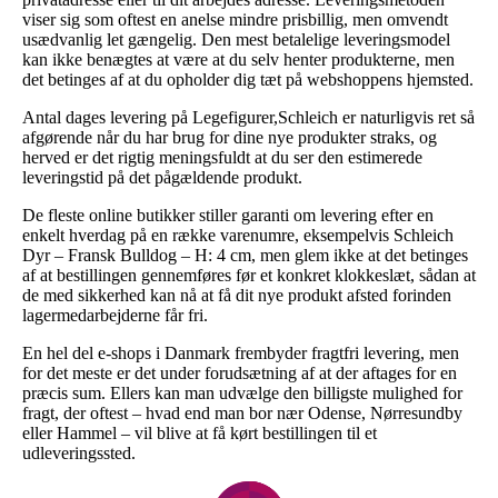
viser sig som oftest en anelse mindre prisbillig, men omvendt
usædvanlig let gængelig. Den mest betalelige leveringsmodel
kan ikke benægtes at være at du selv henter produkterne, men
det betinges af at du opholder dig tæt på webshoppens hjemsted.
Antal dages levering på Legefigurer,Schleich er naturligvis ret så
afgørende når du har brug for dine nye produkter straks, og
herved er det rigtig meningsfuldt at du ser den estimerede
leveringstid på det pågældende produkt.
De fleste online butikker stiller garanti om levering efter en
enkelt hverdag på en række varenumre, eksempelvis Schleich
Dyr – Fransk Bulldog – H: 4 cm, men glem ikke at det betinges
af at bestillingen gennemføres før et konkret klokkeslæt, sådan at
de med sikkerhed kan nå at få dit nye produkt afsted forinden
lagermedarbejderne får fri.
En hel del e-shops i Danmark frembyder fragtfri levering, men
for det meste er det under forudsætning af at der aftages for en
præcis sum. Ellers kan man udvælge den billigste mulighed for
fragt, der oftest – hvad end man bor nær Odense, Nørresundby
eller Hammel – vil blive at få kørt bestillingen til et
udleveringssted.