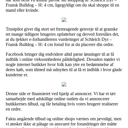
Fransk Bulldog – H: 4 cm, ligegyldigt om du skal shoppe til en
mand eller kvinde.
Trustpilot giver dig stort set fremragende genveje til at granske
ret mange tidligere brugeres opfattelser og derved foreslåes det,
at du tjekker e-forhandlerens vurderinger af Schleich Dyr –
Fransk Bulldog – H: 4 cm forud for at du placerer din ordre.
Facebook bringer dig endvidere altid pæne løsninger til at få
indblik i online virksomhedens pålidelighed. Desuden møder vi
nogle internet butikker hvor folk kan ytre en bedømmelse af
deres køb, som tilmed må udnyttes til at få et indblik i hvor glade
kunderne er.
Denne side er finansieret ved hjælp af annoncer. Vi har et tæt
samarbejde med adskillige online outlets da vi annoncerer
butikkernes tilbud, og får betaling hvis vores brugere realiserer
en ordre.
Fakta angående tilbud og online shops værnes om jævnligt, men
vi ønsker ikke at påtage os ansvaret for forandringer der måtte