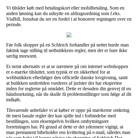
Vi tilråder køb med betalingskort eller mobilbetaling. Som en
anden løsning kan du udnytte en afdragsordning som f.eks.
ViaBill, forudsat du ser en fordel i at honorere regningen over en
periode.
Før folk shopper på en Schleich forhandler på nettet burde man
faktisk tage stilling til netbutikkens regler, men det er bare ikke
særlig morsomt.
Et nemt alternativ er at se nærmere på om internet webshoppen
er e-mærke tilsluttet, som typisk er en sikkerhed for at
webbutikken efterfølger den officielle danske lovgivning, samt
at butikken undertiden vurderes af jurister der har ekspertise
inden for reglerne på området. Dette er desuden din genvej til en
håndsrækning, når du skulle få problemstillinger som følge af dit
indkøb.
Tilsvarende anbefaler vi at køber er oppe på mærkerne omkring
de mest basale regler der kan spille ind i forbindelse med
bestillingen, som eksempelvis hvilken ombytningsret
forretningen har. På grund af dette er det ydermere vigtigt, at
man permanent bibeholder ens kvittering på e-mail, således man
når som helst vil kunne påvise sin shopping af Schleich Dyr –