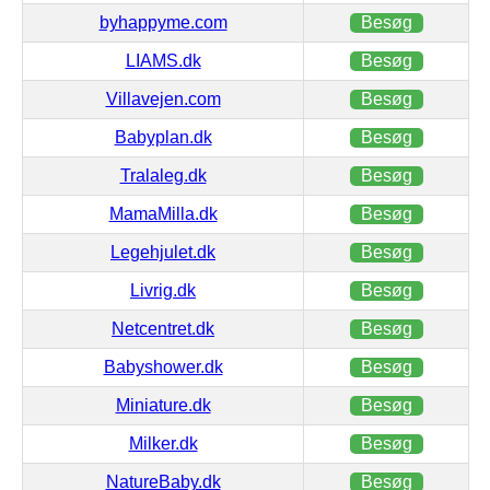
byhappyme.com
Besøg
LIAMS.dk
Besøg
Villavejen.com
Besøg
Babyplan.dk
Besøg
Tralaleg.dk
Besøg
MamaMilla.dk
Besøg
Legehjulet.dk
Besøg
Livrig.dk
Besøg
Netcentret.dk
Besøg
Babyshower.dk
Besøg
Miniature.dk
Besøg
Milker.dk
Besøg
NatureBaby.dk
Besøg