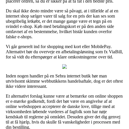
placerer ordren, så du er sikker på at få fat i den bedste pris.
Du skal ikke desto mindre være så påvagt, at i tilfælde af at en
internet shop sælger varer til salg for en pris der kan ses som
ubegribelig letkøbt, er det mange gange være et tegn på en
svindel e-shop. Køb med betalingskort er på den anden side
omfavnet af en bestemmelse, hvilket bistår kunden overfor
falske e-shops.
Vi går generelt ind for shopping med kort eller MobilePay.
Alternativt bør du overveje en afbetalingsløsning som fx ViaBill,
for så vidt du efterspørger at klare omkostningerne over tid.
Inden nogen handler på en Sebra internet butik bør man
utvivlsomt skimme webbutikkens handelsaftale, dog er det oftest
ikke videre interessant.
Et alternativt forslag kunne være at bemærke om online shoppen
er e-mærke godkendt, fordi det bør være en angivelse af at
online webshoppen accepterer de danske love, tillige med at
virksomheden løbende vurderes af fagfolk som har nøje
kendskab til reglerne på området. Desuden giver det dig genvej
til at få hjælp, hvis du skulle få vanskeligheder i processen med
din bestilling.