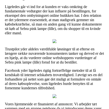
Ligeledes går vi ind for at kunden er vaks omkring de
fundamentale vedtægter der kan influere på bestillingen, for
eksempel den ombytningsret online butikken har. I den relation
er det ydermere essesentielt, at man stadigvæk gemmer sin
købsbekræftelse, så man en anden gang vil kunne dokumentere
sit køb af Sebra pink lampe (lille), om du shopper til en kvinde
eller mand.
Trustpilot yder aldeles værdifulde løsninger til at efterse en
længere række nuværende konsumenters tanker og derved er det
en hjælp, at du vurderer online webshoppens vurderinger af
Sebra pink lampe (lille) forud for at du bestiller.
Facebook yder ligeledes rigtig fortræffelige metoder til at få
kendskab til internet selskabets troværdighed. I øvrigt ses en del
forhandlere på nettet som gør det muligt at formulere en omtale
af deres købsoplevelse, som ligeledes burde benyttes til at
fornemme kundernes tilfredshed.
Vores hjemmeside er finansieret af annoncer. Vi arbejder tæt
sammen med en gruppe netshops da vi introducerer deres varer,