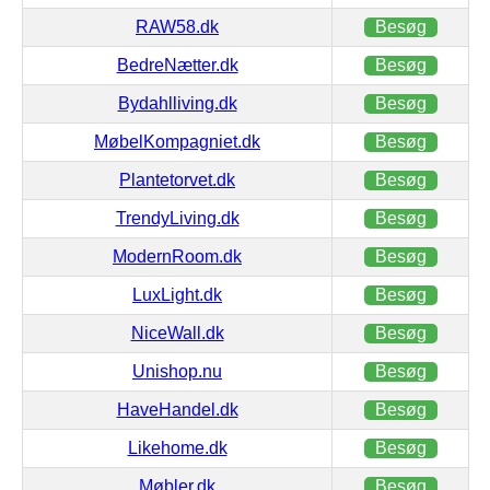
RAW58.dk
Besøg
BedreNætter.dk
Besøg
Bydahlliving.dk
Besøg
MøbelKompagniet.dk
Besøg
Plantetorvet.dk
Besøg
TrendyLiving.dk
Besøg
ModernRoom.dk
Besøg
LuxLight.dk
Besøg
NiceWall.dk
Besøg
Unishop.nu
Besøg
HaveHandel.dk
Besøg
Likehome.dk
Besøg
Møbler.dk
Besøg