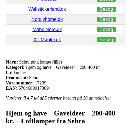
Wallstickerland.dk
Besøg
Nordlyhome.dk
Besøg
MøbelNord.dk
Besøg
XL-Møbler.dk
Besøg
Navn:
Sebra pink lampe (lille)
Kategori:
Hjem og have – Gaveideer – 200-400 kr. –
Loftlamper
Producent:
Sebra
Varenummer:
17239
EAN:
5704680017369
Vurderet til
4.7
ud af 5 stjerner baseret på
18
anmeldelser
Hjem og have – Gaveideer – 200-400
kr. – Loftlamper fra Sebra