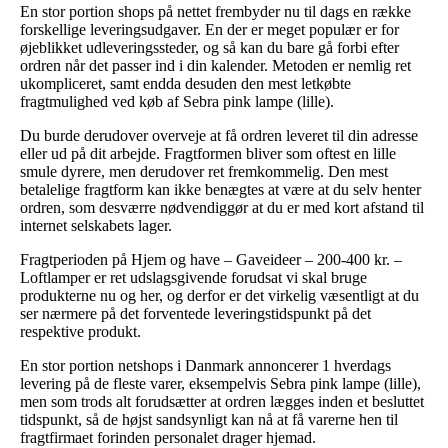
En stor portion shops på nettet frembyder nu til dags en række
forskellige leveringsudgaver. En der er meget populær er for
øjeblikket udleveringssteder, og så kan du bare gå forbi efter
ordren når det passer ind i din kalender. Metoden er nemlig ret
ukompliceret, samt endda desuden den mest letkøbte
fragtmulighed ved køb af Sebra pink lampe (lille).
Du burde derudover overveje at få ordren leveret til din adresse
eller ud på dit arbejde. Fragtformen bliver som oftest en lille
smule dyrere, men derudover ret fremkommelig. Den mest
betalelige fragtform kan ikke benægtes at være at du selv henter
ordren, som desværre nødvendiggør at du er med kort afstand til
internet selskabets lager.
Fragtperioden på Hjem og have – Gaveideer – 200-400 kr. –
Loftlamper er ret udslagsgivende forudsat vi skal bruge
produkterne nu og her, og derfor er det virkelig væsentligt at du
ser nærmere på det forventede leveringstidspunkt på det
respektive produkt.
En stor portion netshops i Danmark annoncerer 1 hverdags
levering på de fleste varer, eksempelvis Sebra pink lampe (lille),
men som trods alt forudsætter at ordren lægges inden et besluttet
tidspunkt, så de højst sandsynligt kan nå at få varerne hen til
fragtfirmaet forinden personalet drager hjemad.