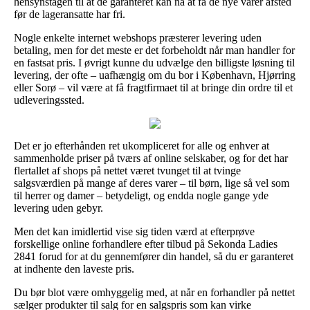
hensynstagen til at de garanteret kan nå at få de nye varer afsted
før de lageransatte har fri.
Nogle enkelte internet webshops præsterer levering uden
betaling, men for det meste er det forbeholdt når man handler for
en fastsat pris. I øvrigt kunne du udvælge den billigste løsning til
levering, der ofte – uafhængig om du bor i København, Hjørring
eller Sorø – vil være at få fragtfirmaet til at bringe din ordre til et
udleveringssted.
Det er jo efterhånden ret ukompliceret for alle og enhver at
sammenholde priser på tværs af online selskaber, og for det har
flertallet af shops på nettet været tvunget til at tvinge
salgsværdien på mange af deres varer – til børn, lige så vel som
til herrer og damer – betydeligt, og endda nogle gange yde
levering uden gebyr.
Men det kan imidlertid vise sig tiden værd at efterprøve
forskellige online forhandlere efter tilbud på Sekonda Ladies
2841 forud for at du gennemfører din handel, så du er garanteret
at indhente den laveste pris.
Du bør blot være omhyggelig med, at når en forhandler på nettet
sælger produkter til salg for en salgspris som kan virke