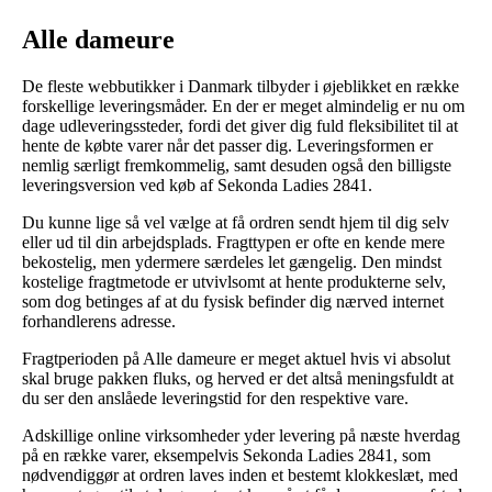
Alle dameure
De fleste webbutikker i Danmark tilbyder i øjeblikket en række
forskellige leveringsmåder. En der er meget almindelig er nu om
dage udleveringssteder, fordi det giver dig fuld fleksibilitet til at
hente de købte varer når det passer dig. Leveringsformen er
nemlig særligt fremkommelig, samt desuden også den billigste
leveringsversion ved køb af Sekonda Ladies 2841.
Du kunne lige så vel vælge at få ordren sendt hjem til dig selv
eller ud til din arbejdsplads. Fragttypen er ofte en kende mere
bekostelig, men ydermere særdeles let gængelig. Den mindst
kostelige fragtmetode er utvivlsomt at hente produkterne selv,
som dog betinges af at du fysisk befinder dig nærved internet
forhandlerens adresse.
Fragtperioden på Alle dameure er meget aktuel hvis vi absolut
skal bruge pakken fluks, og herved er det altså meningsfuldt at
du ser den anslåede leveringstid for den respektive vare.
Adskillige online virksomheder yder levering på næste hverdag
på en række varer, eksempelvis Sekonda Ladies 2841, som
nødvendiggør at ordren laves inden et bestemt klokkeslæt, med