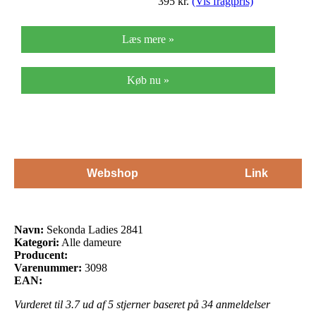
395
kr.
(Vis fragtpris)
Læs mere »
Køb nu »
Webshop
Link
Navn:
Sekonda Ladies 2841
Kategori:
Alle dameure
Producent:
Varenummer:
3098
EAN:
Vurderet til
3.7
ud af 5 stjerner baseret på
34
anmeldelser