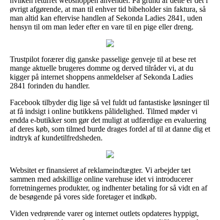
hvilken returret webshoppen anvender. På grund af dette er det i
øvrigt afgørende, at man til enhver tid bibeholder sin faktura, så
man altid kan eftervise handlen af Sekonda Ladies 2841, uden
hensyn til om man leder efter en vare til en pige eller dreng.
Trustpilot forærer dig ganske passelige genveje til at bese ret
mange aktuelle brugeres domme og derved tilråder vi, at du
kigger på internet shoppens anmeldelser af Sekonda Ladies
2841 forinden du handler.
Facebook tilbyder dig lige så vel fuldt ud fantastiske løsninger til
at få indsigt i online butikkens pålidelighed. Tilmed møder vi
endda e-butikker som gør det muligt at udfærdige en evaluering
af deres køb, som tilmed burde drages fordel af til at danne dig et
indtryk af kundetilfredsheden.
Websitet er finansieret af reklameindtægter. Vi arbejder tæt
sammen med adskillige online varehuse idet vi introducerer
forretningernes produkter, og indhenter betaling for så vidt en af
de besøgende på vores side foretager et indkøb.
Viden vedrørende varer og internet outlets opdateres hyppigt,