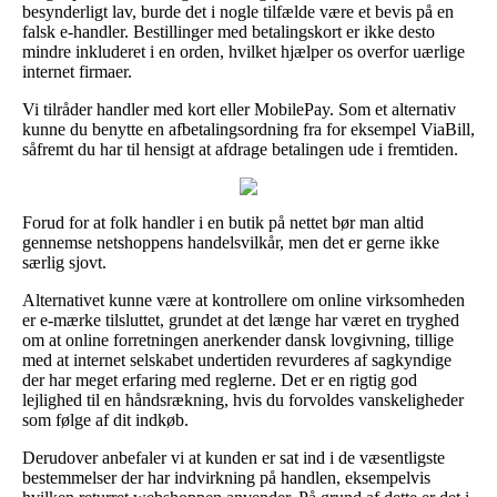
besynderligt lav, burde det i nogle tilfælde være et bevis på en
falsk e-handler. Bestillinger med betalingskort er ikke desto
mindre inkluderet i en orden, hvilket hjælper os overfor uærlige
internet firmaer.
Vi tilråder handler med kort eller MobilePay. Som et alternativ
kunne du benytte en afbetalingsordning fra for eksempel ViaBill,
såfremt du har til hensigt at afdrage betalingen ude i fremtiden.
Forud for at folk handler i en butik på nettet bør man altid
gennemse netshoppens handelsvilkår, men det er gerne ikke
særlig sjovt.
Alternativet kunne være at kontrollere om online virksomheden
er e-mærke tilsluttet, grundet at det længe har været en tryghed
om at online forretningen anerkender dansk lovgivning, tillige
med at internet selskabet undertiden revurderes af sagkyndige
der har meget erfaring med reglerne. Det er en rigtig god
lejlighed til en håndsrækning, hvis du forvoldes vanskeligheder
som følge af dit indkøb.
Derudover anbefaler vi at kunden er sat ind i de væsentligste
bestemmelser der har indvirkning på handlen, eksempelvis