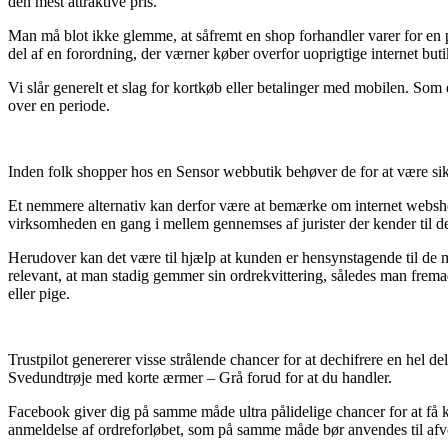
den mest attraktive pris.
Man må blot ikke glemme, at såfremt en shop forhandler varer for en pr
del af en forordning, der værner køber overfor uoprigtige internet buti
Vi slår generelt et slag for kortkøb eller betalinger med mobilen. Som
over en periode.
Inden folk shopper hos en Sensor webbutik behøver de for at være si
Et nemmere alternativ kan derfor være at bemærke om internet webshop
virksomheden en gang i mellem gennemses af jurister der kender til de
Herudover kan det være til hjælp at kunden er hensynstagende til de me
relevant, at man stadig gemmer sin ordrekvittering, således man frem
eller pige.
Trustpilot genererer visse strålende chancer for at dechifrere en hel 
Svedundtrøje med korte ærmer – Grå forud for at du handler.
Facebook giver dig på samme måde ultra pålidelige chancer for at få
anmeldelse af ordreforløbet, som på samme måde bør anvendes til afvej