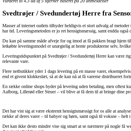
Vurderet til
4.3
ud af 5 stjerner baseret på
20
anmeldelser
Svedtrøjer / Svedundertøj Herre fra Senso
Masser af internet outlets tilbyder heldigvis et stort udvalg af metoder
har tid. Leveringsmetoden er jo ret hensigtsmæssig, samt endda også
Du kan på samme måde afveje for og imod at få pakken bragt hjem til d
letkøbte leveringsmodel er unægtelig at hente produkterne selv, hvilke
Leveringstidspunktet på Svedtrøjer / Svedundertøj Herre kan være rigtig
relevante vare.
Flere netbutikker yder 1 dags levering på en masse varer, eksempelvi
end et givent klokkeslæt, så at de kan nå at få varerne distribueret fo
En række online shops byder på levering uden betaling, men oftest kun
Aalborg, Lillerød eller Struer – vil blive at få dem til at bringe dine pr
Det har vist sig at være ekstremt hensigtsmæssigt for os alle at analyse
række af deres varer – til babyer og børn, samt også til voksne – hel
Det kan ikke desto mindre vise sig smart at se nærmere på nogle få 