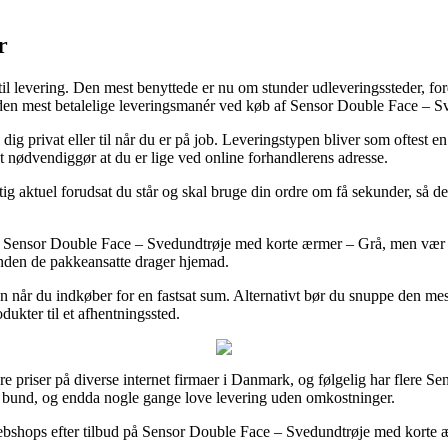
r
 til levering. Den mest benyttede er nu om stunder udleveringssteder, for
 den mest betalelige leveringsmanér ved køb af Sensor Double Face – 
ig privat eller til når du er på job. Leveringstypen bliver som oftest e
t nødvendiggør at du er lige ved online forhandlerens adresse.
 aktuel forudsat du står og skal bruge din ordre om få sekunder, så derfo
s Sensor Double Face – Svedundtrøje med korte ærmer – Grå, men vær op
rinden de pakkeansatte drager hjemad.
 når du indkøber for en fastsat sum. Alternativt bør du snuppe den mest
odukter til et afhentningssted.
re priser på diverse internet firmaer i Danmark, og følgelig har flere Sen
t i bund, og endda nogle gange love levering uden omkostninger.
webshops efter tilbud på Sensor Double Face – Svedundtrøje med korte 