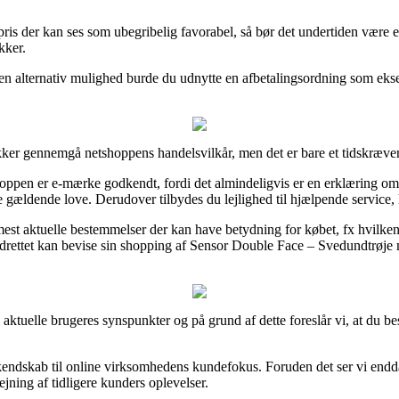
is der kan ses som ubegribelig favorabel, så bør det undertiden være et
kker.
 en alternativ mulighed burde du udnytte en afbetalingsordning som ekse
kker gennemgå netshoppens handelsvilkår, men det er bare et tidskræve
pen er e-mærke godkendt, fordi det almindeligvis er en erklæring om at
 gældende love. Derudover tilbydes du lejlighed til hjælpende service, 
st aktuelle bestemmelser der kan have betydning for købet, fx hvilken by
adrettet kan bevise sin shopping af Sensor Double Face – Svedundtrøje
del aktuelle brugeres synspunkter og på grund af dette foreslår vi, at du
 kendskab til online virksomhedens kundefokus. Foruden det ser vi end
ning af tidligere kunders oplevelser.