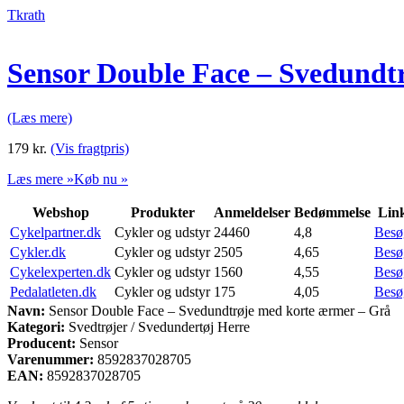
Tkrath
Sensor Double Face – Svedundt
(Læs mere)
179
kr.
(Vis fragtpris)
Læs mere »
Køb nu »
Webshop
Produkter
Anmeldelser
Bedømmelse
Lin
Cykelpartner.dk
Cykler og udstyr
24460
4,8
Besø
Cykler.dk
Cykler og udstyr
2505
4,65
Besø
Cykelexperten.dk
Cykler og udstyr
1560
4,55
Besø
Pedalatleten.dk
Cykler og udstyr
175
4,05
Besø
Navn:
Sensor Double Face – Svedundtrøje med korte ærmer – Grå
Kategori:
Svedtrøjer / Svedundertøj Herre
Producent:
Sensor
Varenummer:
8592837028705
EAN:
8592837028705