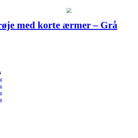
røje med korte ærmer – Grå
k
g
g
g
g