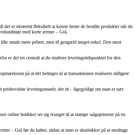
di det er ekstremt fleksibelt at kunne hente de bestilte produkter når du
Svedundtrøje med korte ærmer – Grå.
n lille smule mere pebret, men til gengæld meget enkel. Den mest
r er det ret centralt at du studerer leveringstidspunktet for den
mærksom på at det betinges af at transaktionen realiseres tidligere
 prisbevidste leveringsmanér, der tit – ligegyldigt om man er nær
sor online butikker set sig tvunget til at stampe salgspriserne på en
ærmer – Grå før du køber, sådan at man er skudsikker på at modtage