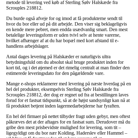
metode til levering ved køb af Sterling Sølv Halskæde fra
Scrouples 218812.
Du burde også afveje for og imod at få produkterne sendt til
hvor du bor eller ud på dit arbejde. Den viser sig beklageligvis
en kende mere pebret, men endda usædvanlig smart. Den mest
betalelige leveringsform er uden tvivl selv at hente varerne,
hvilket afhænger af at du har bopæl med kort afstand til e-
handlens arbejdslager.
Antal dages levering på Halskæder er naturligvis ultra
betydningsfuld om du absolut skal bruge produktet inden for
kort tid, og i det øjemed er det rimelig centralt at man finder den
estimerede leveringsdato for den pågældende vare.
Mange e-shops reklamerer med levering på næste hverdag på en
hel del produkter, eksempelvis Sterling Sølv Halskæde fra
Scrouples 218812, der dog er regnet ud fra at bestillingen laves
forud for et fastsat tidspunkt, så at de højst sandsynligt kan nå at
få produktet betjent inden lagermedarbejderne har fyraften.
En hel del firmaer på nettet tilbyder fragt uden gebyr, men oftest
påkræves det at der aftages for en fastsat sum. Derudover må du
gribe den mest prisbevidste mulighed for levering, som tit –
ligegyldigt om du bor nær Kolding, Haderslev eller Hammel –