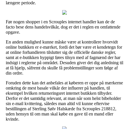
længere periode.
Før nogen shopper i en Scrouples internet handler kan de de
facto bese dens handelsvilkår, dog er det i reglen en omfattende
opgave.
En anden mulighed kunne måske være at kontrollere hvorvidt
online butikken er e-mærket, fordi det bør være et kendetegn for
at online forhandleren tilslutter sig de officielle danske regler,
samt at e-butikken hyppigt føres tilsyn med af fagmænd der har
indsigt i reglerne på området. Desuden giver det dig anledning til
at få hjælp, såfremt du skulle få problemstillinger som følge af
din ordre.
Foruden dette kan det anbefales at køberen er oppe på mærkerne
omkring de mest basale vilkår der influerer på handlen, til
eksempel hvilken returneringsret internet butikken tilbyder.
Derfor er det samtidig relevant, at man når som helst bibeholder
sin e-mail kvittering, således man altid vil kunne eftervise
bestillingen af Sterling Sølv Halskæde fra Scrouples 218812,
uden hensyn til om man skal købe en gave til en mand eller
kvinde.