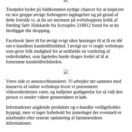
Trustpilot byder på fuldkommen nyttige chancer for at inspicere
en stor gruppe øvrige forbrugeres iagttagelser og på grund af
dette foreslår vi, at du ser nærmere på webshoppens kritik af
Sterling Sølv Halskæde fra Scrouples 218812 forud for at du
færdiggør din shopping.
Facebook fører til for øvrigt evigt sikre løsninger til at få en idé
om e-handlens kundetilfredshed. I øvrigt ser vi nogle webshops
som giver folk mulighed for at nedfælde en vurdering af
ordreforløbet, som ligeledes burde drages fordel af til at
fornemme kundetilfredsheden.
Vores side er annoncefinansieret. Vi arbejder tæt sammen med
massevis af online webshops hvori vi præsenterer
virksomhedernes varer, og indtjener godtgørelse for så vidt den
person vi sender videre gennemfører et køb.
Informationer angående produkter og e-handler vedligeholdes
hyppigt, men vi tager forbehold for justeringer der eventuelt er
udarbejdet efter seneste opdatering af hjemmesidens
informationer.