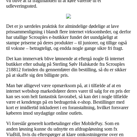
vil blive at få fragtmanden til at køre varerne til et
udleveringssted.
Det er jo særdeles praktisk for almindelige dødelige at lave
prissammenligning i blandt flere internet virksomheder, og derfor
har utallige Scrouples e-butikker fundet det uundgåeligt at
stampe priserne på deres produkter – til juniorer, og tillige også
til voksne – betragteligt, og endda nogle gange sikre fri fragt.
Det kan immervæk blive lønnende at eftergå nogle få internet
butikker efter udsalg på Sterling Sølv Halskæde fra Scrouples
218812 forinden du gennemfører din bestilling, så du er sikker
på at skaffe sig den billigste pris.
Man bør alligevel være opmærksom på, at i tilfælde af at en
internet webshop markedsfører deres varer til salg for en pris der
kan ses som helt fantastisk favorabel, så kan det i nogle tilfælde
være et kendetegn på en bedragerisk e-shop. Bestillinger med
kort er imidlertid inkluderet i en foranstaltning, hvilket forsvarer
køberen imod snydagtige online outlets.
Vi foreslår generelt kortbetalinger eller MobilePay. Som en
anden løsning kunne du udnytte en afdragsløsning som fx
ViaBill, hvis du efterspørger at klare omkostningerne over en