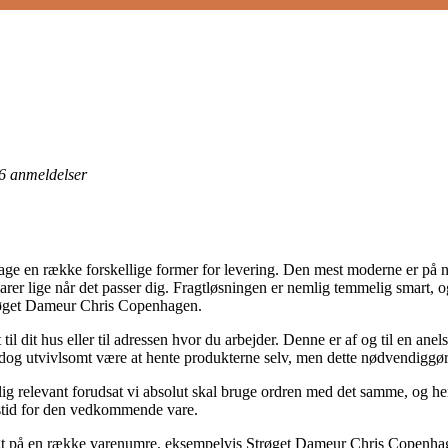
6
anmeldelser
dage en række forskellige former for levering. Den mest moderne er på n
varer lige når det passer dig. Fragtløsningen er nemlig temmelig smart
trøget Dameur Chris Copenhagen.
 til dit hus eller til adressen hvor du arbejder. Denne er af og til en 
 dog utvivlsomt være at hente produkterne selv, men dette nødvendiggø
ig relevant forudsat vi absolut skal bruge ordren med det samme, og herv
stid for den vedkommende vare.
agt på en række varenumre, eksempelvis Strøget Dameur Chris Copenha