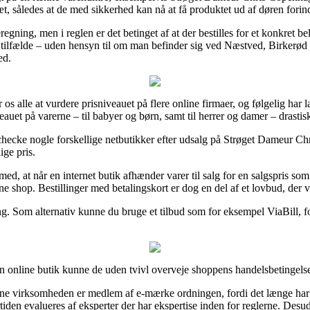
læt, således at de med sikkerhed kan nå at få produktet ud af døren fori
eregning, men i reglen er det betinget af at der bestilles for et konkret
e tilfælde – uden hensyn til om man befinder sig ved Næstved, Birkerød 
ed.
 os alle at vurdere prisniveauet på flere online firmaer, og følgelig har
veauet på varerne – til babyer og børn, samt til herrer og damer – drastis
hecke nogle forskellige netbutikker efter udsalg på Strøget Dameur Ch
ige pris.
, at når en internet butik afhænder varer til salg for en salgspris s
ine shop. Bestillinger med betalingskort er dog en del af et lovbud, der
g. Som alternativ kunne du bruge et tilbud som for eksempel ViaBill, fo
online butik kunne de uden tvivl overveje shoppens handelsbetingelser
line virksomheden er medlem af e-mærke ordningen, fordi det længe har 
tiden evalueres af eksperter der har ekspertise inden for reglerne. Desud