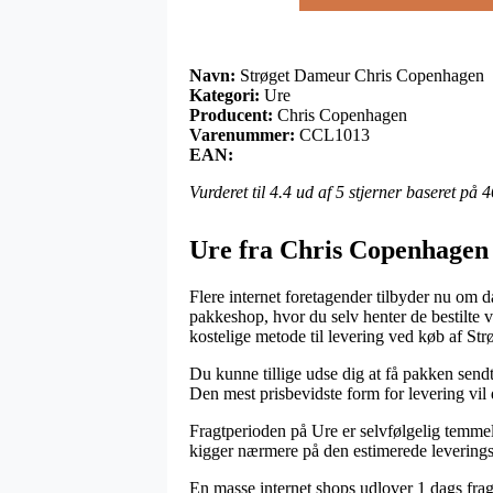
Navn:
Strøget Dameur Chris Copenhagen
Kategori:
Ure
Producent:
Chris Copenhagen
Varenummer:
CCL1013
EAN:
Vurderet til
4.4
ud af 5 stjerner baseret på
4
Ure fra Chris Copenhagen
Flere internet foretagender tilbyder nu om 
pakkeshop, hvor du selv henter de bestilte 
kostelige metode til levering ved køb af S
Du kunne tillige udse dig at få pakken sendt
Den mest prisbevidste form for levering vil
Fragtperioden på Ure er selvfølgelig temmel
kigger nærmere på den estimerede levering
En masse internet shops udlover 1 dags fr