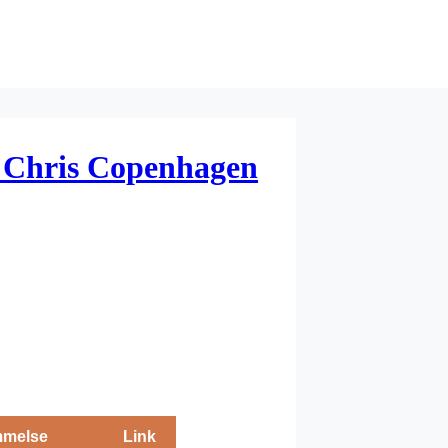
 Chris Copenhagen
melse
Link