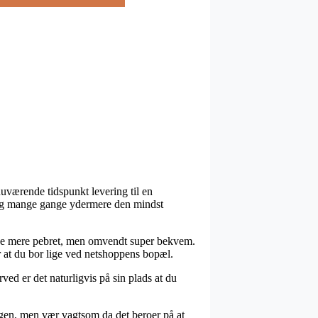
uværende tidspunkt levering til en
, og mange gange ydermere den mindst
anelse mere pebret, men omvendt super bekvem.
r at du bor lige ved netshoppens bopæl.
ed er det naturligvis på sin plads at du
gen, men vær vagtsom da det beroer på at