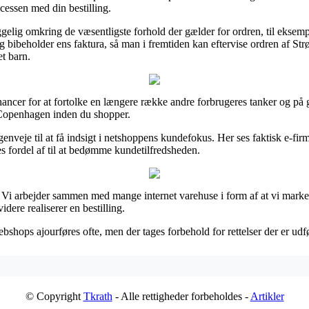
cessen med din bestilling.
elig omkring de væsentligste forhold der gælder for ordren, til eksempe
dig bibeholder ens faktura, så man i fremtiden kan eftervise ordren af 
et barn.
ncer for at fortolke en længere række andre forbrugeres tanker og på gru
 Copenhagen inden du shopper.
genveje til at få indsigt i netshoppens kundefokus. Her ses faktisk e-fi
s fordel af til at bedømme kundetilfredsheden.
r. Vi arbejder sammen med mange internet varehuse i form af at vi mark
dere realiserer en bestilling.
bshops ajourføres ofte, men der tages forbehold for rettelser der er udfø
© Copyright
Tkrath
- Alle rettigheder forbeholdes -
Artikler