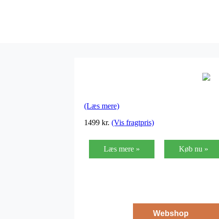
(Læs mere)
1499
kr.
(Vis fragtpris)
Læs mere »
Køb nu »
Webshop