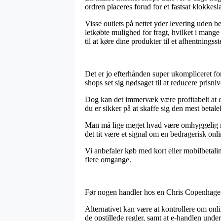
ordren placeres forud for et fastsat klokkes
Visse outlets på nettet yder levering uden b
letkøbte mulighed for fragt, hvilket i mang
til at køre dine produkter til et afhentningsst
Det er jo efterhånden super ukompliceret for
shops set sig nødsaget til at reducere prisni
Dog kan det immervæk være profitabelt at c
du er sikker på at skaffe sig den mest betalel
Man må lige meget hvad være omhyggelig med
det tit være et signal om en bedragerisk onl
Vi anbefaler køb med kort eller mobilbetalin
flere omgange.
Før nogen handler hos en Chris Copenhagen 
Alternativet kan være at kontrollere om on
de opstillede regler, samt at e-handlen under