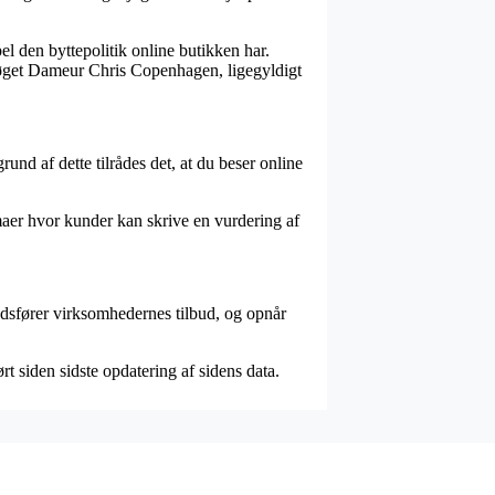
l den byttepolitik online butikken har.
Strøget Dameur Chris Copenhagen, ligegyldigt
nd af dette tilrådes det, at du beser online
rmaer hvor kunder kan skrive en vurdering af
edsfører virksomhedernes tilbud, og opnår
rt siden sidste opdatering af sidens data.