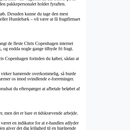
nden pakkepersonalet holder fyraften.
 beløb. Desuden kunne du tage den mest
eller Humlebæk – vil være at få fragtfirmaet
 langt de fleste Chris Copenhagen internet
k, og endda nogle gange tilbyde fri fragt.
ris Copenhagen forinden du køber, sådan at
om virker hamrende overkommelig, så burde
 værner os imod svindlende e-forretninger.
rudsat du efterspørger at afbetale beløbet af
, men det er bare et tidskrævende arbejde.
været en indikator for at e-handlen adlyder
en giver det dig lejlighed til en hjælpende