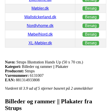
Møbler.dk
Besøg
Wallstickerland.dk
Besøg
Nordlyhome.dk
Besøg
MøbelNord.dk
Besøg
XL-Møbler.dk
Besøg
Navn:
Strups Illustration Hands Up (50 x 70 cm.)
Kategori:
Billeder og rammer || Plakater
Producent:
Strups
Varenummer:
6131007
EAN:
881314933808
Vurderet til
3.9
ud af 5 stjerner baseret på
2
anmeldelser
Billeder og rammer || Plakater fra
Strups