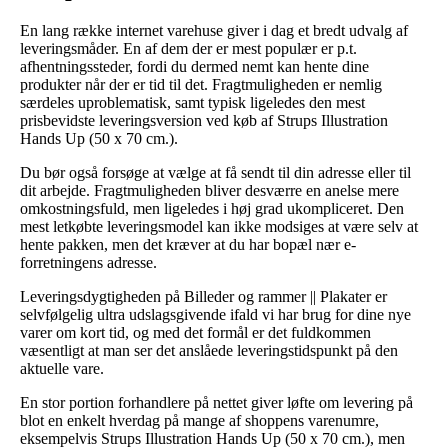
En lang række internet varehuse giver i dag et bredt udvalg af
leveringsmåder. En af dem der er mest populær er p.t.
afhentningssteder, fordi du dermed nemt kan hente dine
produkter når der er tid til det. Fragtmuligheden er nemlig
særdeles uproblematisk, samt typisk ligeledes den mest
prisbevidste leveringsversion ved køb af Strups Illustration
Hands Up (50 x 70 cm.).
Du bør også forsøge at vælge at få sendt til din adresse eller til
dit arbejde. Fragtmuligheden bliver desværre en anelse mere
omkostningsfuld, men ligeledes i høj grad ukompliceret. Den
mest letkøbte leveringsmodel kan ikke modsiges at være selv at
hente pakken, men det kræver at du har bopæl nær e-
forretningens adresse.
Leveringsdygtigheden på Billeder og rammer || Plakater er
selvfølgelig ultra udslagsgivende ifald vi har brug for dine nye
varer om kort tid, og med det formål er det fuldkommen
væsentligt at man ser det anslåede leveringstidspunkt på den
aktuelle vare.
En stor portion forhandlere på nettet giver løfte om levering på
blot en enkelt hverdag på mange af shoppens varenumre,
eksempelvis Strups Illustration Hands Up (50 x 70 cm.), men