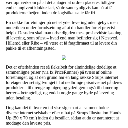
vær opmærksom på at det antager at ordren placeres tidligere
end et angivent klokkeslæt, så de sandsynligvis kan nå at få
produkterne betjent inden de logistikansatte får fri.
En række forretninger på nettet yder levering uden gebyr, men
undertiden under forudsætning af at du handler for et præcist
beløb. Desuden skal man udse dig den mest prisbevidste løsning
til levering, som oftest – hvad end man befinder sig i Næstved,
Hillerød eller Ribe – vil være at få fragtfirmaet til at levere din
pakke til et afhentningssted.
Det er efterhånden ret så fleksibelt for almindelige dødelige at
sammenligne priser (via fx PriceRunner) på tværs af online
forretninger, og af den grund har en lang række Strups internet
foretagender set sig tvunget til at nedbringe prisniveauet på deres
produkter – til drenge og piger, og yderligere også til damer og
herrer – betragteligt, og endda nogle gange byde på levering
uden betaling.
Dog kan det til hver en tid vise sig smart at sammenholde
diverse internet selskaber efter rabat på Strups Illustration Hands
Up (50 x 70 cm.) inden du bestiller, sådan at du er garanteret at
modtage den laveste pris.