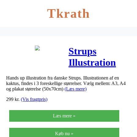
Tkrath
Strups
Illustration
Hands Up (50
Hands up illustration fra danske Strups. Illustrationen af en
x 70 cm.)
kaktus, findes i 3 foreskellige størrelser. Vælg mellem: A3, A4
og plakat størrelse (50x70cm)
(Læs mere)
299
kr.
(Vis fragtpris)
Læs mere »
Køb nu »