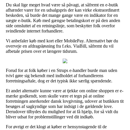
Du skal lige meget hvad være så påvagt, at såfremt en e-butik
afhænder varer for en udsalgspris der kan virke ekstraordinært
beskeden, så burde det mange gange være en indikator for en
uægte e-butik. Køb med gængse betalingskort er på den anden
side omsluttet af en retningslinje, som beskytter folk overfor
svindlende internet forhandlere.
Vi anbefaler køb med kort eller MobilePay. Alternativt bør du
overveje en afdragsløsning fra f.eks. ViaBill, såfremt du vil
afbetale prisen over et længere tidsrum.
Forud for at folk køber i en Strups e-handler burde man uden
tvivl gøre sig bekendt med indholdet af forhandlerens
forretningsaftale, dog er det typisk ikke særlig spændende.
Et andet alternativ kunne være at tjekke om online shoppen er e-
mærke godkendt, som skulle være et tegn på at online
forretningen anerkender dansk lovgivning, udover at butikken tit
besøges af sagkyndige som har indsigt i de gældende love.
Derudover tilbydes du mulighed for at få hjælp, for så vidt du
bliver udsat for problemstillinger ved dit indkøb.
For øvrigt er det klogt at køber er hensynstagende til de