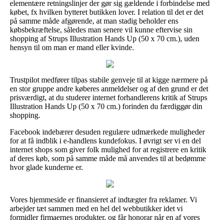
elementære retningslinjer der gør sig gældende i forbindelse med
købet, fx hvilken bytteret butikken lover. I relation til det er det
på samme måde afgørende, at man stadig beholder ens
købsbekræftelse, således man senere vil kunne eftervise sin
shopping af Strups Illustration Hands Up (50 x 70 cm.), uden
hensyn til om man er mand eller kvinde.
Trustpilot medfører tilpas stabile genveje til at kigge nærmere på
en stor gruppe andre køberes anmeldelser og af den grund er det
prisværdigt, at du studerer internet forhandlerens kritik af Strups
Illustration Hands Up (50 x 70 cm.) forinden du færdiggør din
shopping.
Facebook indebærer desuden regulære udmærkede muligheder
for at få indblik i e-handlens kundefokus. I øvrigt ser vi en del
internet shops som giver folk mulighed for at registrere en kritik
af deres køb, som på samme måde må anvendes til at bedømme
hvor glade kunderne er.
Vores hjemmeside er finansieret af indtægter fra reklamer. Vi
arbejder tæt sammen med en hel del webbutikker idet vi
formidler firmaernes produkter, og får honorar når en af vores