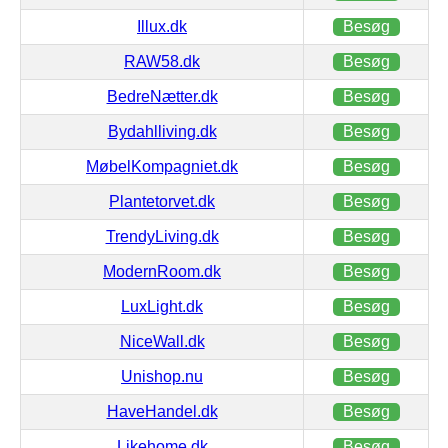
Illux.dk
Besøg
RAW58.dk
Besøg
BedreNætter.dk
Besøg
Bydahlliving.dk
Besøg
MøbelKompagniet.dk
Besøg
Plantetorvet.dk
Besøg
TrendyLiving.dk
Besøg
ModernRoom.dk
Besøg
LuxLight.dk
Besøg
NiceWall.dk
Besøg
Unishop.nu
Besøg
HaveHandel.dk
Besøg
Likehome.dk
Besøg