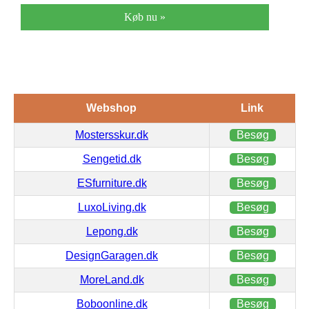
Køb nu »
Webshop
Link
Mostersskur.dk
Besøg
Sengetid.dk
Besøg
ESfurniture.dk
Besøg
LuxoLiving.dk
Besøg
Lepong.dk
Besøg
DesignGaragen.dk
Besøg
MoreLand.dk
Besøg
Boboonline.dk
Besøg