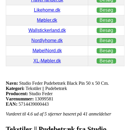
Likehome.dk
Besøg
Møbler.dk
Besøg
Wallstickerland.dk
Besøg
Nordlyhome.dk
Besøg
MøbelNord.dk
Besøg
XL-Møbler.dk
Besøg
Navn:
Studio Feder Pudebetræk Black Pin 50 x 50 Cm.
Kategori:
Tekstiler || Pudebetræk
Producent:
Studio Feder
Varenummer:
13099581
EAN:
5714439000443
Vurderet til
4.6
ud af 5 stjerner baseret på
41
anmeldelser
Tekstiler || Pudebetræk fra Studio