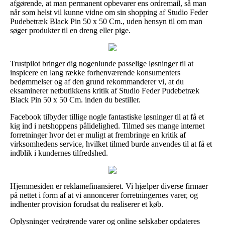
afgørende, at man permanent opbevarer ens ordremail, så man
når som helst vil kunne vidne om sin shopping af Studio Feder
Pudebetræk Black Pin 50 x 50 Cm., uden hensyn til om man
søger produkter til en dreng eller pige.
Trustpilot bringer dig nogenlunde passelige løsninger til at
inspicere en lang række forhenværende konsumenters
bedømmelser og af den grund rekommanderer vi, at du
eksaminerer netbutikkens kritik af Studio Feder Pudebetræk
Black Pin 50 x 50 Cm. inden du bestiller.
Facebook tilbyder tillige nogle fantastiske løsninger til at få et
kig ind i netshoppens pålidelighed. Tilmed ses mange internet
forretninger hvor det er muligt at frembringe en kritik af
virksomhedens service, hvilket tilmed burde anvendes til at få et
indblik i kundernes tilfredshed.
Hjemmesiden er reklamefinansieret. Vi hjælper diverse firmaer
på nettet i form af at vi annoncerer forretningernes varer, og
indhenter provision forudsat du realiserer et køb.
Oplysninger vedrørende varer og online selskaber opdateres