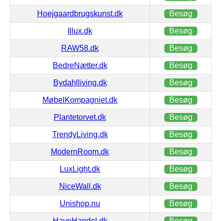
Hoejgaardbrugskunst.dk
Besøg
Illux.dk
Besøg
RAW58.dk
Besøg
BedreNætter.dk
Besøg
Bydahlliving.dk
Besøg
MøbelKompagniet.dk
Besøg
Plantetorvet.dk
Besøg
TrendyLiving.dk
Besøg
ModernRoom.dk
Besøg
LuxLight.dk
Besøg
NiceWall.dk
Besøg
Unishop.nu
Besøg
HaveHandel.dk
Besøg