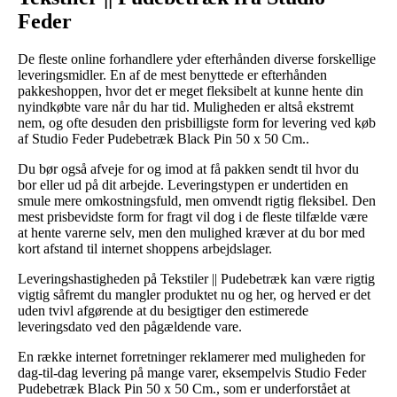
Feder
De fleste online forhandlere yder efterhånden diverse forskellige
leveringsmidler. En af de mest benyttede er efterhånden
pakkeshoppen, hvor det er meget fleksibelt at kunne hente din
nyindkøbte vare når du har tid. Muligheden er altså ekstremt
nem, og ofte desuden den prisbilligste form for levering ved køb
af Studio Feder Pudebetræk Black Pin 50 x 50 Cm..
Du bør også afveje for og imod at få pakken sendt til hvor du
bor eller ud på dit arbejde. Leveringstypen er undertiden en
smule mere omkostningsfuld, men omvendt rigtig fleksibel. Den
mest prisbevidste form for fragt vil dog i de fleste tilfælde være
at hente varerne selv, men den mulighed kræver at du bor med
kort afstand til internet shoppens arbejdslager.
Leveringshastigheden på Tekstiler || Pudebetræk kan være rigtig
vigtig såfremt du mangler produktet nu og her, og herved er det
uden tvivl afgørende at du besigtiger den estimerede
leveringsdato ved den pågældende vare.
En række internet forretninger reklamerer med muligheden for
dag-til-dag levering på mange varer, eksempelvis Studio Feder
Pudebetræk Black Pin 50 x 50 Cm., som er underforstået at