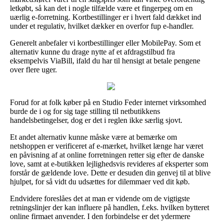
letkøbt, så kan det i nogle tilfælde være et fingerpeg om en
uærlig e-forretning. Kortbestillinger er i hvert fald dækket ind
under et regulativ, hvilket dækker en overfor fup e-handler.
Generelt anbefaler vi kortbestillinger eller MobilePay. Som et
alternativ kunne du drage nytte af et afdragstilbud fra
eksempelvis ViaBill, ifald du har til hensigt at betale pengene
over flere uger.
Forud for at folk køber på en Studio Feder internet virksomhed
burde de i og for sig tage stilling til netbutikkens
handelsbetingelser, dog er det i reglen ikke særlig sjovt.
Et andet alternativ kunne måske være at bemærke om
netshoppen er verificeret af e-mærket, hvilket længe har været
en påvisning af at online forretningen retter sig efter de danske
love, samt at e-butikken lejlighedsvis revideres af eksperter som
forstår de gældende love. Dette er desuden din genvej til at blive
hjulpet, for så vidt du udsættes for dilemmaer ved dit køb.
Endvidere foreslåes det at man er vidende om de vigtigste
retningslinjer der kan influere på handlen, f.eks. hvilken bytteret
online firmaet anvender. I den forbindelse er det ydermere