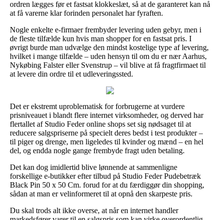
ordren lægges før et fastsat klokkeslæt, så at de garanteret kan nå
at få varerne klar forinden personalet har fyraften.
Nogle enkelte e-firmaer frembyder levering uden gebyr, men i
de fleste tilfælde kun hvis man shopper for en fastsat pris. I
øvrigt burde man udvælge den mindst kostelige type af levering,
hvilket i mange tilfælde – uden hensyn til om du er nær Aarhus,
Nykøbing Falster eller Svenstrup – vil blive at få fragtfirmaet til
at levere din ordre til et udleveringssted.
Det er ekstremt uproblematisk for forbrugerne at vurdere
prisniveauet i blandt flere internet virksomheder, og derved har
flertallet af Studio Feder online shops set sig nødsaget til at
reducere salgspriserne på specielt deres bedst i test produkter –
til piger og drenge, men ligeledes til kvinder og mænd – en hel
del, og endda nogle gange frembyde fragt uden betaling.
Det kan dog imidlertid blive lønnende at sammenligne
forskellige e-butikker efter tilbud på Studio Feder Pudebetræk
Black Pin 50 x 50 Cm. forud for at du færdiggør din shopping,
sådan at man er velinformeret til at opnå den skarpeste pris.
Du skal trods alt ikke overse, at når en internet handler
markedsfører varer til en salgspris som kan virke overordentlig