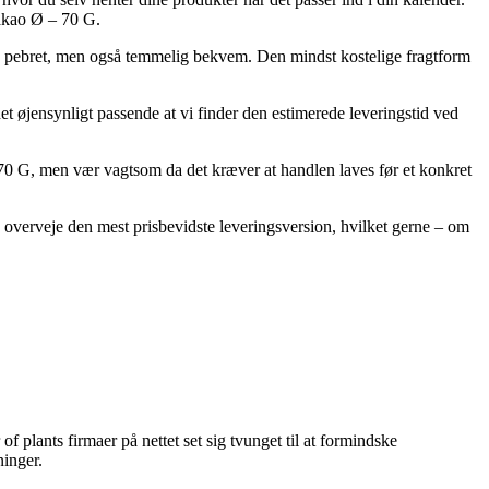
Kakao Ø – 70 G.
ere pebret, men også temmelig bekvem. Den mindst kostelige fragtform
 øjensynligt passende at vi finder den estimerede leveringstid ved
70 G, men vær vagtsom da det kræver at handlen laves før et konkret
n overveje den mest prisbevidste leveringsversion, hvilket gerne – om
of plants firmaer på nettet set sig tvunget til at formindske
ninger.