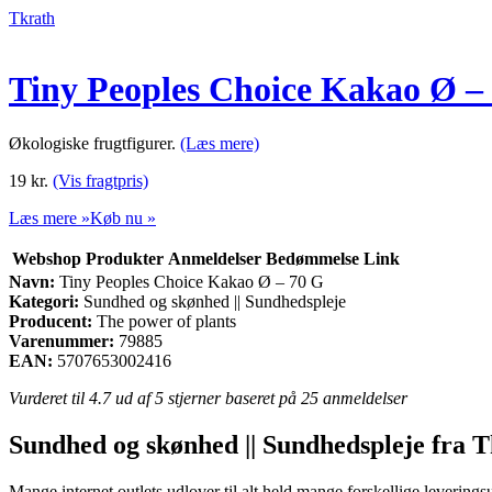
Tkrath
Tiny Peoples Choice Kakao Ø –
Økologiske frugtfigurer.
(Læs mere)
19
kr.
(Vis fragtpris)
Læs mere »
Køb nu »
Webshop
Produkter
Anmeldelser
Bedømmelse
Link
Navn:
Tiny Peoples Choice Kakao Ø – 70 G
Kategori:
Sundhed og skønhed || Sundhedspleje
Producent:
The power of plants
Varenummer:
79885
EAN:
5707653002416
Vurderet til
4.7
ud af 5 stjerner baseret på
25
anmeldelser
Sundhed og skønhed || Sundhedspleje fra T
Mange internet outlets udlover til alt held mange forskellige leverings