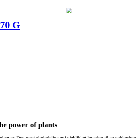
 70 G
he power of plants
udgaver. Den mest almindelige er i øjeblikket levering til en pakkeshop,