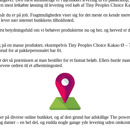
den mest letkøbte løsning til levering ved køb af Tiny Peoples Choice 
il når du er på job. Fragtmuligheden viser sig for det meste en kende m
lever nær internet butikkens tilholdssted.
 betydningsfuld om vi behøver produkterne nu og her, og herved er det
dag på en masse produkter, eksempelvis Tiny Peoples Choice Kakao Ø – 
orud for at pakkepersonalet har fri.
det så præmissen at man bestiller for et fastsat beløb. Ellers burde ma
 levere ordren til et afhentningssted.
iser på diverse online butikker, og af den grund har adskillige The power 
r og damer – en hel del, og endda nogle gange yde levering uden omkost