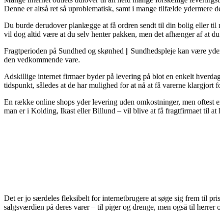
Denne er altså ret så uproblematisk, samt i mange tilfælde ydermere 
Du burde derudover planlægge at få ordren sendt til din bolig eller t
vil dog altid være at du selv henter pakken, men det afhænger af at du 
Fragtperioden på Sundhed og skønhed || Sundhedspleje kan være yderst
den vedkommende vare.
Adskillige internet firmaer byder på levering på blot en enkelt hver
tidspunkt, således at de har mulighed for at nå at få varerne klargjort f
En række online shops yder levering uden omkostninger, men oftest er 
man er i Kolding, Ikast eller Billund – vil blive at få fragtfirmaet til at
Det er jo særdeles fleksibelt for internetbrugere at søge sig frem til pr
salgsværdien på deres varer – til piger og drenge, men også til herre