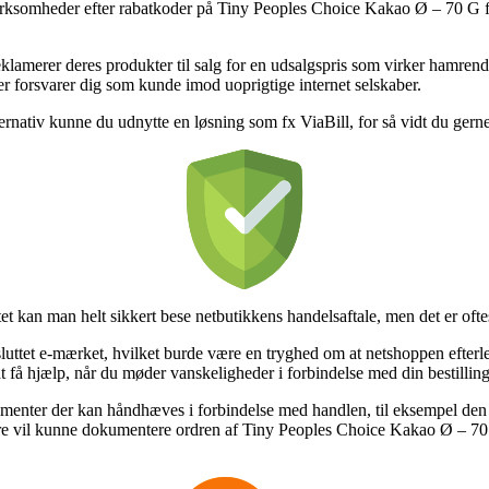
ksomheder efter rabatkoder på Tiny Peoples Choice Kakao Ø – 70 G for
eklamerer deres produkter til salg for en udsalgspris som virker hamrend
der forsvarer dig som kunde imod uoprigtige internet selskaber.
ternativ kunne du udnytte en løsning som fx ViaBill, for så vidt du gern
ttet kan man helt sikkert bese netbutikkens handelsaftale, men det er of
luttet e-mærket, hvilket burde være en tryghed om at netshoppen efterle
t få hjælp, når du møder vanskeligheder i forbindelse med din bestilling
lementer der kan håndhæves i forbindelse med handlen, til eksempel den 
nere vil kunne dokumentere ordren af Tiny Peoples Choice Kakao Ø – 70 G