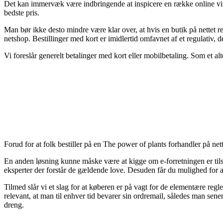
Det kan immervæk være indbringende at inspicere en række online vir
bedste pris.
Man bør ikke desto mindre være klar over, at hvis en butik på nettet r
netshop. Bestillinger med kort er imidlertid omfavnet af et regulativ, 
Vi foreslår generelt betalinger med kort eller mobilbetaling. Som et al
Forud for at folk bestiller på en The power of plants forhandler på ne
En anden løsning kunne måske være at kigge om e-forretningen er tils
eksperter der forstår de gældende love. Desuden får du mulighed for a
Tilmed slår vi et slag for at køberen er på vagt for de elementære reg
relevant, at man til enhver tid bevarer sin ordremail, således man se
dreng.