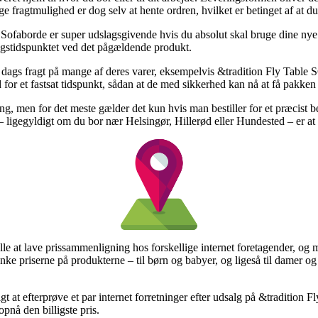
ge fragtmulighed er dog selv at hente ordren, hvilket er betinget af at d
Sofaborde er super udslagsgivende hvis du absolut skal bruge dine nye v
ringstidspunktet ved det pågældende produkt.
1 dags fragt på mange af deres varer, eksempelvis &tradition Fly Tab
r et fastsat tidspunkt, sådan at de med sikkerhed kan nå at få pakken kl
g, men for det meste gælder det kun hvis man bestiller for et præcist b
– ligegyldigt om du bor nær Helsingør, Hillerød eller Hundested – er at f
 alle at lave prissammenligning hos forskellige internet foretagender, og
ænke priserne på produkterne – til børn og babyer, og ligeså til damer 
tigt at efterprøve et par internet forretninger efter udsalg på &traditio
pnå den billigste pris.