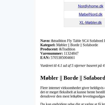
Nordlyhome.dk
MøbelNord.dk
XL-Møbler.dk
Navn:
&tradition Fly Table SC4 Sofabord
Kategori:
Møbler || Borde || Sofaborde
Producent:
&Tradition
Varenummer:
11324847
EAN:
5705385004661
Vurderet til
4.1
ud af 5 stjerner baseret på
4
Møbler || Borde || Sofabor
Flere internet virksomheder giver heldigvis
det er meget fleksibelt at kunne hente best
derudover den mest letkøbte leveringsudga
Du kan endvidere udse dig at vælge at få le