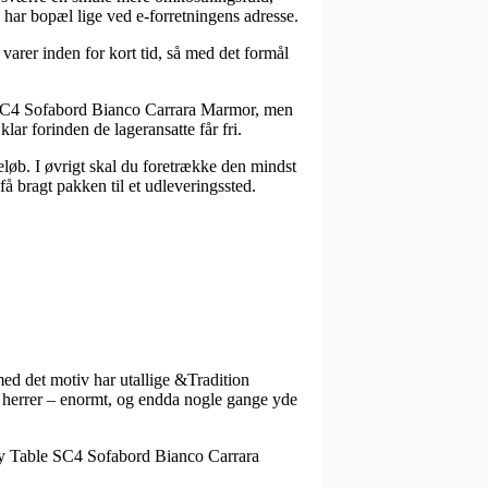
u har bopæl lige ved e-forretningens adresse.
arer inden for kort tid, så med det formål
le SC4 Sofabord Bianco Carrara Marmor, men
ar forinden de lageransatte får fri.
eløb. I øvrigt skal du foretrække den mindst
å bragt pakken til et udleveringssted.
 med det motiv har utallige &Tradition
og herrer – enormt, og endda nogle gange yde
n Fly Table SC4 Sofabord Bianco Carrara