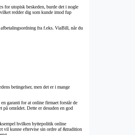
es for utopisk beskeden, burde det i nogle
 hvilket redder dig som kunde imod fup
afbetalingsordning fra f.eks. ViaBill, når du
edens betingelser, men det er i mange
garanti for at online firmaet forstår de
et på området. Dette er desuden en god
eksempel hvilken byttepolitik online
t vil kunne eftervise sin ordre af &tradition
reng.