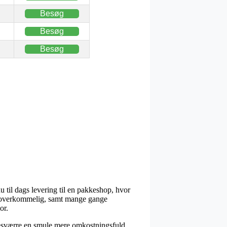
Besøg
Besøg
Besøg
 til dags levering til en pakkeshop, hvor
igt overkommelig, samt mange gange
or.
 desværre en smule mere omkostningsfuld,