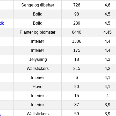
Senge og tilbehør
726
4,6
Bolig
98
4,5
dk
Bolig
239
4,5
Planter og blomster
6440
4,45
Interiør
1306
4,4
Interiør
175
4,4
Belysning
18
4,3
Wallstickers
215
4,2
Interiør
6
4,1
Have
20
4,1
Interiør
15
4
Interiør
87
3,9
k
Wallstickers
59
3,9