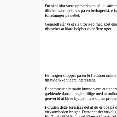
Du skal blot være opmærksom på, at såfremt 
tilfælde være et bevis på en bedragerisk e-
forretninger på nettet.
Generelt slår vi et slag for køb med kort el
tilstræber at klare beløbet over flere uger.
Før nogen shopper på en &Tradition online s
tilfælde ikke videre interessant.
Et nemmere alternativ kunne være at unders
gældende danske regler, tillige med at onl
genvej til at blive hjulpet, hvis du får prob
Foruden dette foreslåes det at du er obs på 
virksomheden bruger. Derfor er det virkelig r
Fly Table SC4 Sofabord Bianco Carrara Marm