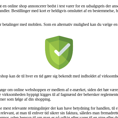
en online shop annoncerer bedst i test varer for en udsalgspris der ans
handler. Bestillinger med kort er heldigvis omsluttet af en bestemmelse,
ler betalinger med mobilen. Som en alternativ mulighed kan du vælge en 
hop kan de til hver en tid gøre sig bekendt med indholdet af virksomh
øge om online webshoppen er medlem af e-mærket, siden det bør være en 
ine virksomheden hyppigt kigges til af fagmænd der behersker reglement
lemer som følge af din shopping.
de mest relevante retningslinjer der kan have betydning for handlen, til 
elevant, at man til enhver tid sikrer sin faktura, således man fremadrette
or, uden hensyn til om man er på udkig efter varer til en pige eller d