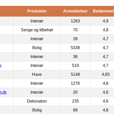
Produkter
Anmeldelser
Bedømmel
Interiør
1263
4,9
Senge og tilbehør
70
4,8
Interiør
39
4,7
Bolig
5338
4,7
Interiør
36
4,7
k
Interiør
519
4,7
Have
5148
4,65
Interiør
1276
4,6
t.dk
Interiør
20
4,6
Dekoration
235
4,6
Bolig
68
4,6