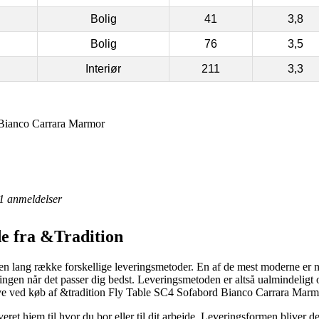
Bolig
41
3,8
Bolig
76
3,5
Interiør
211
3,3
 Bianco Carrara Marmor
1
anmeldelser
de fra &Tradition
 en lang række forskellige leveringsmetoder. En af de mest moderne er nu
illingen når det passer dig bedst. Leveringsmetoden er altså ualmindel
ve ved køb af &tradition Fly Table SC4 Sofabord Bianco Carrara Marm
veret hjem til hvor du bor eller til dit arbejde. Leveringsformen bliver