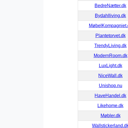
BedreNætter.dk
Bydahlliving.dk
MøbelKompagniet.
Plantetorvet.dk
TrendyLiving.dk
ModernRoom.dk
LuxLight.dk
NiceWall.dk
Unishop.nu
HaveHandel.dk
Likehome.dk
Møbler.dk
Wallstickerland.d