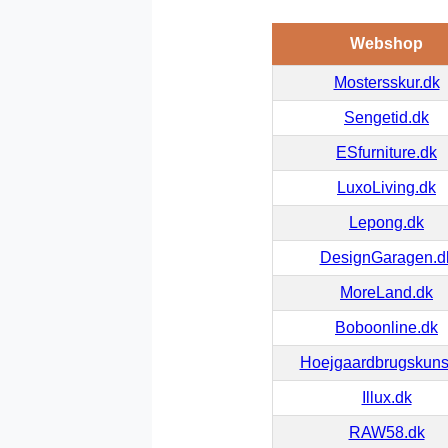
Webshop
Mostersskur.dk
Sengetid.dk
ESfurniture.dk
LuxoLiving.dk
Lepong.dk
DesignGaragen.d
MoreLand.dk
Boboonline.dk
Hoejgaardbrugskuns
Illux.dk
RAW58.dk