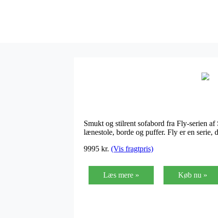
Smukt og stilrent sofabord fra Fly-serien 
lænestole, borde og puffer. Fly er en serie, 
9995
kr.
(Vis fragtpris)
Læs mere »
Køb nu »