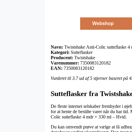
Webshop
Navn:
Twistshake Anti-Colic sutteflaske 4
Kategori:
Sutteflasker
Producent:
Twistshake
Varenummer:
7350083120182
EAN:
7350083120182
Vurderet til
3.7
ud af 5 stjerner baseret på
4
Sutteflasker fra Twistshak
De fleste internet selskaber frembyder i øjeb
for at hente de bestilte varer når du har t
Colic sutteflaske 4 mdr + 330 ml – Hvid.
Du kan omvendt prøve at vælge at få udbragt