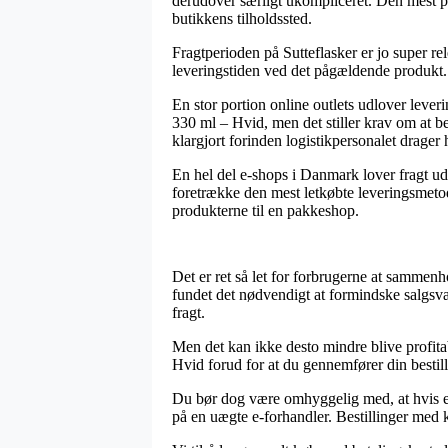
derudover særligt ukompliceret. Den mest pr
butikkens tilholdssted.
Fragtperioden på Sutteflasker er jo super rel
leveringstiden ved det pågældende produkt.
En stor portion online outlets udlover lev
330 ml – Hvid, men det stiller krav om at be
klargjort forinden logistikpersonalet drager
En hel del e-shops i Danmark lover fragt ude
foretrække den mest letkøbte leveringsmetod
produkterne til en pakkeshop.
Det er ret så let for forbrugerne at sammenho
fundet det nødvendigt at formindske salgsvæ
fragt.
Men det kan ikke desto mindre blive profitab
Hvid forud for at du gennemfører din bestill
Du bør dog være omhyggelig med, at hvis en 
på en uægte e-forhandler. Bestillinger med k