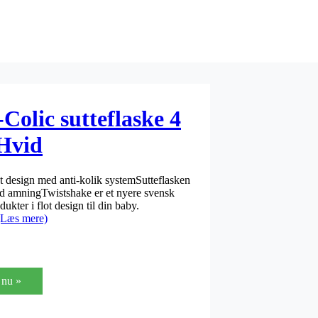
Colic sutteflaske 4
 Hvid
ot design med anti-kolik systemSutteflasken
med amningTwistshake er et nyere svensk
kter i flot design til din baby.
(Læs mere)
nu »