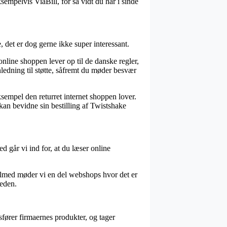
sempelvis ViaBill, for så vidt du har i sinde
det er dog gerne ikke super interessant.
nline shoppen lever op til de danske regler,
ledning til støtte, såfremt du møder besvær
ksempel den returret internet shoppen lover.
 kan bevidne sin bestilling af Twistshake
d går vi ind for, at du læser online
Tilmed møder vi en del webshops hvor det er
heden.
fører firmaernes produkter, og tager