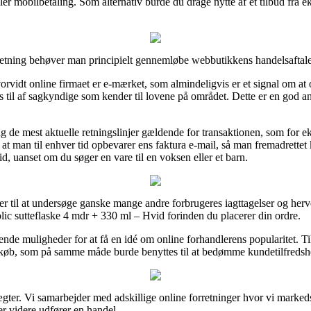
ler mobilbetaling. Som alternativ burde du drage nytte af et tilbud fra ek
etning behøver man principielt gennemløbe webbutikkens handelsaftale, 
rvidt online firmaet er e-mærket, som almindeligvis er et signal om at o
s til af sagkyndige som kender til lovene på området. Dette er en god an
ing de mest aktuelle retningslinjer gældende for transaktionen, som for e
 at man til enhver tid opbevarer ens faktura e-mail, så man fremadrettet
, uanset om du søger en vare til en voksen eller et barn.
ger til at undersøge ganske mange andre forbrugeres iagttagelser og herve
lic sutteflaske 4 mdr + 330 ml – Hvid forinden du placerer din ordre.
sende muligheder for at få en idé om online forhandlerens popularitet. 
s køb, som på samme måde burde benyttes til at bedømme kundetilfreds
ter. Vi samarbejder med adskillige online forretninger hvor vi markeds
r videre udfører en handel.