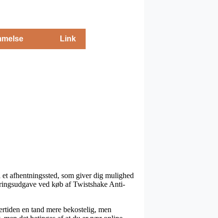
melse
Link
til et afhentningssted, som giver dig mulighed
veringsudgave ved køb af Twistshake Anti-
dertiden en tand mere bekostelig, men