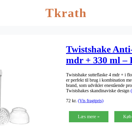
Tkrath
Twistshake Anti-
mdr + 330 ml –
Twistshake sutteflaske 4 mdr + i fl
er perfekt til brug i kombination 
brand, som udvikler enestående produ
Twistshakes skandinaviske design
72
kr.
(Vis fragtpris)
Læs mere »
Køb 