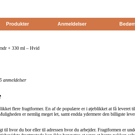
Produkter
Anmeldelser
Bedøm
 mdr + 330 ml – Hvid
5
anmeldelser
e
likket flere fragtformer. En af de populære er i øjeblikket at få leveret 
id. Muligheden er nemlig meget let, samt endda ydermere den billigste le
 til hvor du bor eller til adressen hvor du arbejder. Fragtformen er un