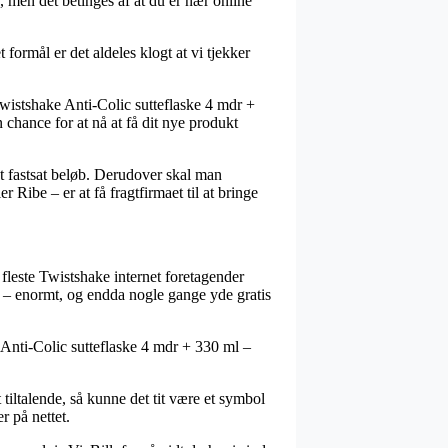
 men det betinges af at du er nær online
 formål er det aldeles klogt at vi tjekker
wistshake Anti-Colic sutteflaske 4 mdr +
 chance for at nå at få dit nye produkt
et fastsat beløb. Derudover skal man
ibe – er at få fragtfirmaet til at bringe
 fleste Twistshake internet foretagender
ne – enormt, og endda nogle gange yde gratis
e Anti-Colic sutteflaske 4 mdr + 330 ml –
iltalende, så kunne det tit være et symbol
r på nettet.