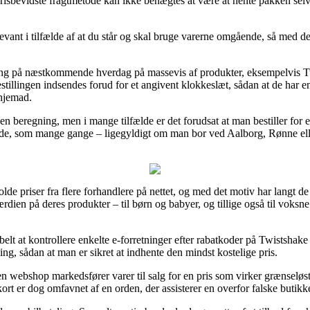
isbevidste fragtmetode kan ikke benægtes at være at hente pakken selv,
evant i tilfælde af at du står og skal bruge varerne omgående, så med det
ering på næstkommende hverdag på massevis af produkter, eksempelvis T
stillingen indsendes forud for et angivent klokkeslæt, sådan at de har en
 hjemad.
n beregning, men i mange tilfælde er det forudsat at man bestiller for 
e, som mange gange – ligegyldigt om man bor ved Aalborg, Rønne eller R
lde priser fra flere forhandlere på nettet, og med det motiv har langt de
rdien på deres produkter – til børn og babyer, og tillige også til voks
elt at kontrollere enkelte e-forretninger efter rabatkoder på Twistshak
ing, sådan at man er sikret at indhente den mindst kostelige pris.
webshop markedsfører varer til salg for en pris som virker grænseløst t
ort er dog omfavnet af en orden, der assisterer en overfor falske butikke