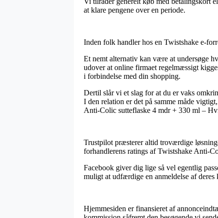
Vi tilråder generelt køb med betalingskort el
at klare pengene over en periode.
Inden folk handler hos en Twistshake e-forr
Et nemt alternativ kan være at undersøge hvo
udover at online firmaet regelmæssigt kigge
i forbindelse med din shopping.
Dertil slår vi et slag for at du er vaks omkr
I den relation er det på samme måde vigtigt,
Anti-Colic sutteflaske 4 mdr + 330 ml – Hvid
Trustpilot præsterer altid troværdige løsnin
forhandlerens ratings af Twistshake Anti-Co
Facebook giver dig lige så vel egentlig pas
muligt at udfærdige en anmeldelse af dere
Hjemmesiden er finansieret af annonceindtæg
kommission såfremt den besøgende vi sende