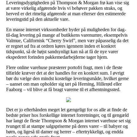
Leveringsdygtigheden på Thompson & Morgan frø kan vise sig
at være virkelig afgørende hvis vi behøver pakken straks, og
herved er det rimelig afgørende at man efterser den estimerede
leveringstid på den aktuelle vare.
En masse internet virksomheder byder på muligheden for dag-
til-dag levering på mange af butikkens varenumre, eksempelvis
Valmue, Californisk “Cherry Swirl”, men vær påpasselig da det
er regnet ud fra at ordren køres igennem inden et konkret
tidspunkt, så de højst sandsynligt kan nå at få de nye varer
ekspederet forinden pakkemedarbejderne tager hjem.
Flere online varehuse præsterer portofri fragt, men i de fleste
tilfælde kræver det at der handles for en konkret sum. I øvrigt
bør du vælge den mindst kostelige leveringsmåde, hvilket gerne
– uanset om man opholder sig tæt på Herning, Hillerød eller
Faaborg – vil blive at få bragt varerne til et afhentningssted.
Det er jo efterhånden meget let gængeligt for os alle at finde de
bedste priser hos forskellige internet forretninger, og til gengæld
har langt de fleste Thompson & Morgan internet varehuse set sig
tvunget til at stampe salgspriserne på deres varer – til babyer og
børn, og ligeså til damer og herrer – eftertrykkeligt, og endda