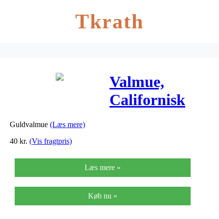
Tkrath
Valmue,
Californisk
“Cherry
Guldvalmue
(Læs mere)
Swirl”
40
kr.
(Vis fragtpris)
Læs mere »
Køb nu »