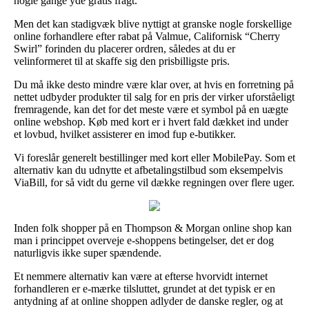
nogle gange yde gratis fragt.
Men det kan stadigvæk blive nyttigt at granske nogle forskellige
online forhandlere efter rabat på Valmue, Californisk “Cherry
Swirl” forinden du placerer ordren, således at du er
velinformeret til at skaffe sig den prisbilligste pris.
Du må ikke desto mindre være klar over, at hvis en forretning på
nettet udbyder produkter til salg for en pris der virker uforståeligt
fremragende, kan det for det meste være et symbol på en uægte
online webshop. Køb med kort er i hvert fald dækket ind under
et lovbud, hvilket assisterer en imod fup e-butikker.
Vi foreslår generelt bestillinger med kort eller MobilePay. Som et
alternativ kan du udnytte et afbetalingstilbud som eksempelvis
ViaBill, for så vidt du gerne vil dække regningen over flere uger.
Inden folk shopper på en Thompson & Morgan online shop kan
man i princippet overveje e-shoppens betingelser, det er dog
naturligvis ikke super spændende.
Et nemmere alternativ kan være at efterse hvorvidt internet
forhandleren er e-mærke tilsluttet, grundet at det typisk er en
antydning af at online shoppen adlyder de danske regler, og at