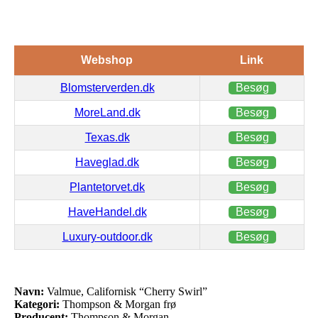
Webshop
Link
Blomsterverden.dk
Besøg
MoreLand.dk
Besøg
Texas.dk
Besøg
Haveglad.dk
Besøg
Plantetorvet.dk
Besøg
HaveHandel.dk
Besøg
Luxury-outdoor.dk
Besøg
Navn:
Valmue, Californisk “Cherry Swirl”
Kategori:
Thompson & Morgan frø
Producent:
Thompson & Morgan