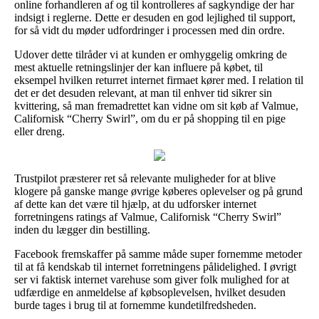
online forhandleren af og til kontrolleres af sagkyndige der har
indsigt i reglerne. Dette er desuden en god lejlighed til support,
for så vidt du møder udfordringer i processen med din ordre.
Udover dette tilråder vi at kunden er omhyggelig omkring de
mest aktuelle retningslinjer der kan influere på købet, til
eksempel hvilken returret internet firmaet kører med. I relation til
det er det desuden relevant, at man til enhver tid sikrer sin
kvittering, så man fremadrettet kan vidne om sit køb af Valmue,
Californisk “Cherry Swirl”, om du er på shopping til en pige
eller dreng.
Trustpilot præsterer ret så relevante muligheder for at blive
klogere på ganske mange øvrige køberes oplevelser og på grund
af dette kan det være til hjælp, at du udforsker internet
forretningens ratings af Valmue, Californisk “Cherry Swirl”
inden du lægger din bestilling.
Facebook fremskaffer på samme måde super fornemme metoder
til at få kendskab til internet forretningens pålidelighed. I øvrigt
ser vi faktisk internet varehuse som giver folk mulighed for at
udfærdige en anmeldelse af købsoplevelsen, hvilket desuden
burde tages i brug til at fornemme kundetilfredsheden.