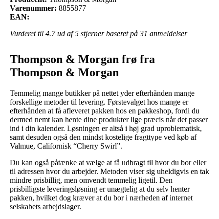
Varenummer:
8855877
EAN:
Vurderet til
4.7
ud af 5 stjerner baseret på
31
anmeldelser
Thompson & Morgan frø fra
Thompson & Morgan
Temmelig mange butikker på nettet yder efterhånden mange
forskellige metoder til levering. Førstevalget hos mange er
efterhånden at få afleveret pakken hos en pakkeshop, fordi du
dermed nemt kan hente dine produkter lige præcis når det passer
ind i din kalender. Løsningen er altså i høj grad uproblematisk,
samt desuden også den mindst kostelige fragttype ved køb af
Valmue, Californisk “Cherry Swirl”.
Du kan også påtænke at vælge at få udbragt til hvor du bor eller
til adressen hvor du arbejder. Metoden viser sig uheldigvis en tak
mindre prisbillig, men omvendt temmelig ligetil. Den
prisbilligste leveringsløsning er unægtelig at du selv henter
pakken, hvilket dog kræver at du bor i nærheden af internet
selskabets arbejdslager.