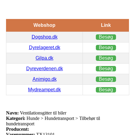
Webshop
Link
Dogshop.dk
Besøg
Dyrelageret.dk
Besøg
Gilpa.dk
Besøg
Dyreverdenen.dk
Besøg
Animigo.dk
Besøg
Mydreampet.dk
Besøg
Navn:
Ventilationsgitter til biler
Kategori:
Hunde > Hundetransport > Tilbehør til
hundetransport
Producent:
Varenummer:
TX13101