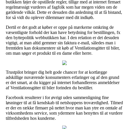
butikken føjer de opstillede regler, tillige med at internet firmaet
regelmæssigt vurderes af fagfolk som har megen viden om de
gældende vilkår. Dette er desuden din anledning til at få bistand,
for så vidt du oplever dilemmaer med dit indkøb.
Dertil er det godt at køber er oppe på mærkerne omkring de
væsentligste forhold der kan have betydning for bestillingen, fx
den byttepolitik webbutikken har. I den relation er det desuden
vigtigt, at man altid gemmer sin faktura e-mail, således man i
fremtiden kan dokumentere sit køb af Ventilationsgitter til biler,
om man søger et produkt til en dame eller herre.
Trustpilot bringer dig helt gode chancer for at kortlægge
adskillige nuværende konsumenters erfaringer og af den grund
er det smart, at du kigger på internet forhandlerens anmeldelser
af Ventilationsgitter til biler forinden du bestiller.
Facebook resulterer i for øvrigt uden sammenligning fine
løsninger til at få kendskab til netshoppens troværdighed. Tilmed
er der en række firmaer på nettet hvor man kan ytre en omtale af
virksomhedens service, som ydermere kan benyttes til at vurdere
tilfredsheden hos kunderne.