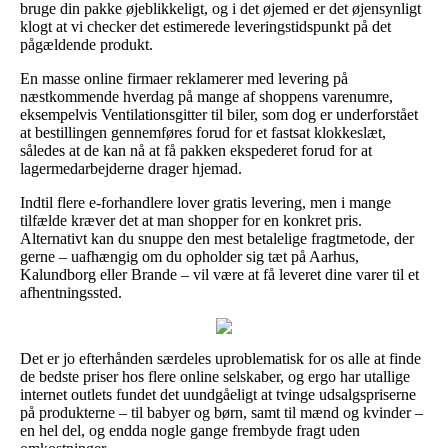
bruge din pakke øjeblikkeligt, og i det øjemed er det øjensynligt
klogt at vi checker det estimerede leveringstidspunkt på det
pågældende produkt.
En masse online firmaer reklamerer med levering på
næstkommende hverdag på mange af shoppens varenumre,
eksempelvis Ventilationsgitter til biler, som dog er underforstået
at bestillingen gennemføres forud for et fastsat klokkeslæt,
således at de kan nå at få pakken ekspederet forud for at
lagermedarbejderne drager hjemad.
Indtil flere e-forhandlere lover gratis levering, men i mange
tilfælde kræver det at man shopper for en konkret pris.
Alternativt kan du snuppe den mest betalelige fragtmetode, der
gerne – uafhængig om du opholder sig tæt på Aarhus,
Kalundborg eller Brande – vil være at få leveret dine varer til et
afhentningssted.
Det er jo efterhånden særdeles uproblematisk for os alle at finde
de bedste priser hos flere online selskaber, og ergo har utallige
internet outlets fundet det uundgåeligt at tvinge udsalgspriserne
på produkterne – til babyer og børn, samt til mænd og kvinder –
en hel del, og endda nogle gange frembyde fragt uden