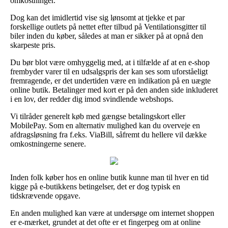
omkostninger.
Dog kan det imidlertid vise sig lønsomt at tjekke et par
forskellige outlets på nettet efter tilbud på Ventilationsgitter til
biler inden du køber, således at man er sikker på at opnå den
skarpeste pris.
Du bør blot være omhyggelig med, at i tilfælde af at en e-shop
frembyder varer til en udsalgspris der kan ses som uforståeligt
fremragende, er det undertiden være en indikation på en uægte
online butik. Betalinger med kort er på den anden side inkluderet
i en lov, der redder dig imod svindlende webshops.
Vi tilråder generelt køb med gængse betalingskort eller
MobilePay. Som en alternativ mulighed kan du overveje en
afdragsløsning fra f.eks. ViaBill, såfremt du hellere vil dække
omkostningerne senere.
Inden folk køber hos en online butik kunne man til hver en tid
kigge på e-butikkens betingelser, det er dog typisk en
tidskrævende opgave.
En anden mulighed kan være at undersøge om internet shoppen
er e-mærket, grundet at det ofte er et fingerpeg om at online