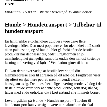
EAN:
Vurderet til
3.5
ud af 5 stjerner baseret på
15
anmeldelser
Hunde > Hundetransport > Tilbehør til
hundetransport
En lang række e-forhandlere udlover i vore dage flere
leveringsmidler. Den mest populære er for øjeblikket at få sendt
til en pakkeshop, og så kan du blot gå forbi efter de bestilte
produkter når det passer dig bedst. Fragtformen er jo
ualmindeligt let gængelig, samt ofte endda den mindst kostelige
løsning til levering ved køb af Ventilationsgitter til biler.
Du kan derudover vælge at bestille levering til din
hjemmeadresse eller til adressen på dit arbejde. Fragttypen viser
sig oftest en sjat mere pebret, men omvendt ekstremt
hensigtsmæssig. Den mest betalelige leveringsmodel vil dog i de
fleste tilfælde være selv at hente produkterne, som dog står og
falder med at du opholder dig i kort afstand af e-firmaets bopæl.
Leveringstiden på Hunde > Hundetransport > Tilbehør til
hundetransport kan vise sig at være ultra aktuel om du skal