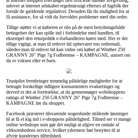
at internet shoppen efterfølger den officielle danske lovgivning,
udover at internet selskabet regelmæssigt efterses af fagfolk der
forstår de gældende regulativer. Desuden får du mulighed for at
få assistance, for så vidt du forvoldes problemer med din ordre.
Tillige støtter vi at køberen er obs på de mest betydningsfulde
betingelser der kan spille ind i forbindelse med handlen, til
eksempel den returpolitik e-forhandleren kører med. Her er det
tillige vigtigt, at man til enhver tid opbevarer ens ordremail,
således man til enhver tid kan vidne om købet af Winther 250
GRANNY 26" Pige 7g Fodbremse – KAMPAGNE, uanset om
du er voksen eller et barn.
Trustpilot frembringer temmelig pålidelige muligheder for at
betragte forskellige tidligere konsumenters evalueringer og
derved er det at foretrække, at du gennemsøger webshoppens
ratings af Winther 250 GRANNY 26" Pige 7g Fodbremse –
KAMPAGNE før du shopper.
Facebook præsterer tilsvarende nogenlunde strålende løsninger
til at få et kig ind i e-shoppens pålidelighed. Tilmed ser vi mange
online webshops som gør det muligt at afgive en omtale af
virksomhedens service, hvilket ydermere bør benyttes til at
afveje kundernes tilfredshed.