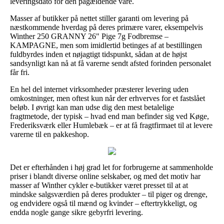
leveringsdato for den pågældende vare.
Masser af butikker på nettet stiller garanti om levering på
næstkommende hverdag på deres primære varer, eksempelvis
Winther 250 GRANNY 26" Pige 7g Fodbremse –
KAMPAGNE, men som imidlertid betinges af at bestillingen
fuldbyrdes inden et nøjagtigt tidspunkt, sådan at de højst
sandsynligt kan nå at få varerne sendt afsted forinden personalet
får fri.
En hel del internet virksomheder præsterer levering uden
omkostninger, men oftest kun når der erhverves for et fastslået
beløb. I øvrigt kan man udse dig den mest betalelige
fragtmetode, der typisk – hvad end man befinder sig ved Køge,
Frederiksværk eller Humlebæk – er at få fragtfirmaet til at levere
varerne til en pakkeshop.
Det er efterhånden i høj grad let for forbrugerne at sammenholde
priser i blandt diverse online selskaber, og med det motiv har
masser af Winther cykler e-butikker været presset til at at
mindske salgsværdien på deres produkter – til piger og drenge,
og endvidere også til mænd og kvinder – eftertrykkeligt, og
endda nogle gange sikre gebyrfri levering.