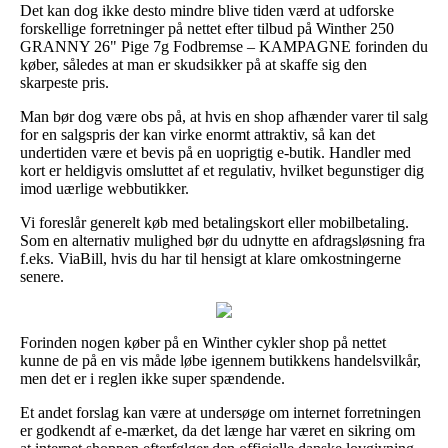
Det kan dog ikke desto mindre blive tiden værd at udforske
forskellige forretninger på nettet efter tilbud på Winther 250
GRANNY 26" Pige 7g Fodbremse – KAMPAGNE forinden du
køber, således at man er skudsikker på at skaffe sig den
skarpeste pris.
Man bør dog være obs på, at hvis en shop afhænder varer til salg
for en salgspris der kan virke enormt attraktiv, så kan det
undertiden være et bevis på en uoprigtig e-butik. Handler med
kort er heldigvis omsluttet af et regulativ, hvilket begunstiger dig
imod uærlige webbutikker.
Vi foreslår generelt køb med betalingskort eller mobilbetaling.
Som en alternativ mulighed bør du udnytte en afdragsløsning fra
f.eks. ViaBill, hvis du har til hensigt at klare omkostningerne
senere.
Forinden nogen køber på en Winther cykler shop på nettet
kunne de på en vis måde løbe igennem butikkens handelsvilkår,
men det er i reglen ikke super spændende.
Et andet forslag kan være at undersøge om internet forretningen
er godkendt af e-mærket, da det længe har været en sikring om