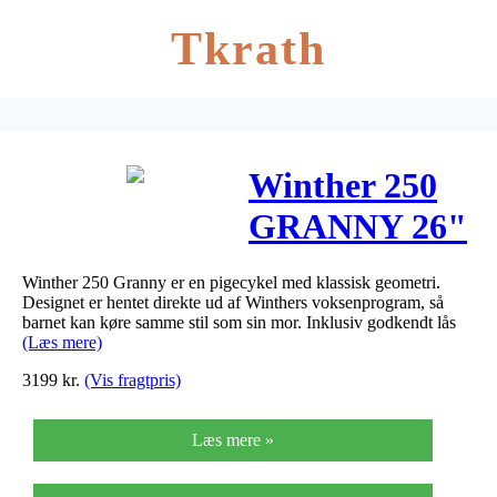
Tkrath
Winther 250
GRANNY 26"
Pige 7g
Winther 250 Granny er en pigecykel med klassisk geometri.
Fodbremse –
Designet er hentet direkte ud af Winthers voksenprogram, så
barnet kan køre samme stil som sin mor. Inklusiv godkendt lås
KAMPAGNE
(Læs mere)
3199
kr.
(Vis fragtpris)
Læs mere »