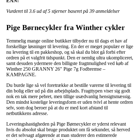
EAN:
Vurderet til
3.6
ud af 5 stjerner baseret på
39
anmeldelser
Pige Børnecykler fra Winther cykler
Temmelig mange online butikker tilbyder nu til dags et hav af
forskellige løsninger til levering. En der er meget populær er lige
nu levering til en pakkeshop, og så skal du blot gå forbi efter
ordren på et valgfrit tidspunkt. Den er nemlig ultra ukompliceret,
samt desuden ydermere den billigste fragtmulighed ved køb af
Winther 250 GRANNY 26" Pige 7g Fodbremse –
KAMPAGNE.
Du burde lige så vel foretrække at bestille varerne til levering til
din bolig eller ud på din arbejdsplads. Fragttypen viser sig godt
nok en tak mere pebret, men tillige usædvanlig hensigtsmæssig.
Den mindst kostelige leveringsform er uden tvivl at hente ordren
selv, som dog beroer på at du er med kort afstand til
netbutikkens adresse.
Leveringshastigheden på Pige Børnecykler er yderst relevant
hvis du absolut skal bruge produktet om få sekunder, så herved
er det selvsagt afgørende at man studerer den estimerede