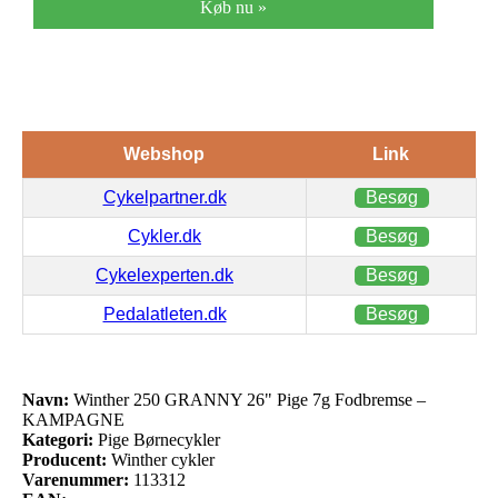
Køb nu »
Webshop
Link
Cykelpartner.dk
Besøg
Cykler.dk
Besøg
Cykelexperten.dk
Besøg
Pedalatleten.dk
Besøg
Navn:
Winther 250 GRANNY 26" Pige 7g Fodbremse –
KAMPAGNE
Kategori:
Pige Børnecykler
Producent:
Winther cykler
Varenummer:
113312