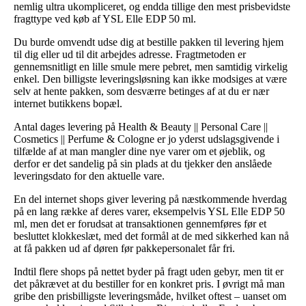
nemlig ultra ukompliceret, og endda tillige den mest prisbevidste
fragttype ved køb af YSL Elle EDP 50 ml.
Du burde omvendt udse dig at bestille pakken til levering hjem
til dig eller ud til dit arbejdes adresse. Fragtmetoden er
gennemsnitligt en lille smule mere pebret, men samtidig virkelig
enkel. Den billigste leveringsløsning kan ikke modsiges at være
selv at hente pakken, som desværre betinges af at du er nær
internet butikkens bopæl.
Antal dages levering på Health & Beauty || Personal Care ||
Cosmetics || Perfume & Cologne er jo yderst udslagsgivende i
tilfælde af at man mangler dine nye varer om et øjeblik, og
derfor er det sandelig på sin plads at du tjekker den anslåede
leveringsdato for den aktuelle vare.
En del internet shops giver levering på næstkommende hverdag
på en lang række af deres varer, eksempelvis YSL Elle EDP 50
ml, men det er forudsat at transaktionen gennemføres før et
besluttet klokkeslæt, med det formål at de med sikkerhed kan nå
at få pakken ud af døren før pakkepersonalet får fri.
Indtil flere shops på nettet byder på fragt uden gebyr, men tit er
det påkrævet at du bestiller for en konkret pris. I øvrigt må man
gribe den prisbilligste leveringsmåde, hvilket oftest – uanset om