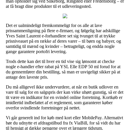
man opholder sig ved Silkeborg, Ringsted eller Fredensborg – er
at få bragt dine produkter til et udleveringssted.
Det er ualmindeligt fremkommeligt for os alle at lave
prissammenligning på flere e-firmaer, og følgelig har adskillige
Yves Saint Laurent e-forhandlere set sig tvunget til at trykke
prisniveauet på en række af deres varer – til børn og babyer, og
samtidig til mænd og kvinder – betragteligt, og endda nogle
gange garantere portofri levering.
Trods dette kan det til hver en tid vise sig lønsomt at checke
nogle e-handler efter rabat på YSL Elle EDP 50 ml forud for at
du gennemfører din bestilling, så man er usvigeligt sikker på at
antage den laveste pris.
Du må alligevel ikke undervurdere, at når en butik udlover en
vare til salg for en salgspris der kan virke uhørt gunstig, så er det
tit være en indikator for en svindel online forretning. Kortkøb er
imidlertid indbefattet af et reglement, som garanterer køber
overfor svindlende forretninger på nettet.
Vi går generelt ind for køb med kort eller MobilePay. Alternativt
bør du udnytte et afdragstilbud fra fx ViaBill, for så vidt du har
til hensigt at dække pengene over et længere tidsrum.