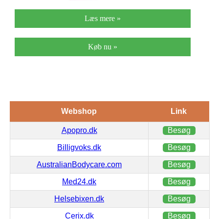
Læs mere »
Køb nu »
Webshop
Link
Apopro.dk
Besøg
Billigvoks.dk
Besøg
AustralianBodycare.com
Besøg
Med24.dk
Besøg
Helsebixen.dk
Besøg
Cerix.dk
Besøg