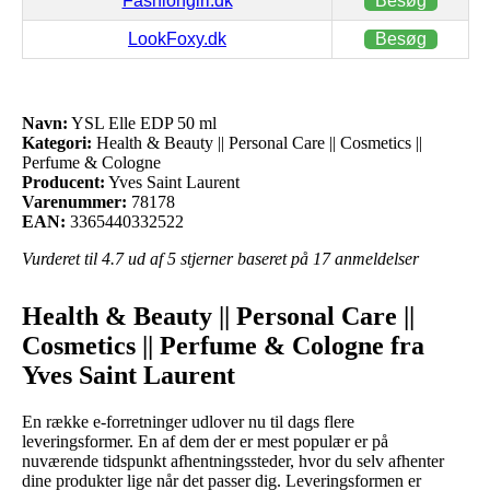
Fashiongirl.dk
Besøg
LookFoxy.dk
Besøg
Navn:
YSL Elle EDP 50 ml
Kategori:
Health & Beauty || Personal Care || Cosmetics ||
Perfume & Cologne
Producent:
Yves Saint Laurent
Varenummer:
78178
EAN:
3365440332522
Vurderet til
4.7
ud af 5 stjerner baseret på
17
anmeldelser
Health & Beauty || Personal Care ||
Cosmetics || Perfume & Cologne fra
Yves Saint Laurent
En række e-forretninger udlover nu til dags flere
leveringsformer. En af dem der er mest populær er på
nuværende tidspunkt afhentningssteder, hvor du selv afhenter
dine produkter lige når det passer dig. Leveringsformen er