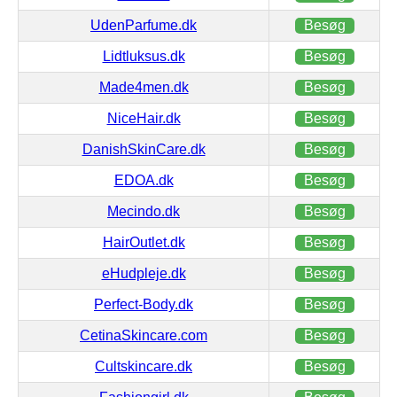
UdenParfume.dk
Besøg
Lidtluksus.dk
Besøg
Made4men.dk
Besøg
NiceHair.dk
Besøg
DanishSkinCare.dk
Besøg
EDOA.dk
Besøg
Mecindo.dk
Besøg
HairOutlet.dk
Besøg
eHudpleje.dk
Besøg
Perfect-Body.dk
Besøg
CetinaSkincare.com
Besøg
Cultskincare.dk
Besøg