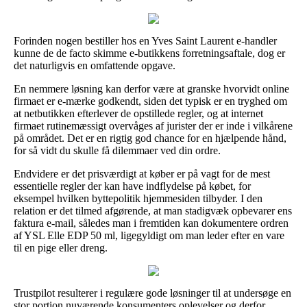
Forinden nogen bestiller hos en Yves Saint Laurent e-handler
kunne de de facto skimme e-butikkens forretningsaftale, dog er
det naturligvis en omfattende opgave.
En nemmere løsning kan derfor være at granske hvorvidt online
firmaet er e-mærke godkendt, siden det typisk er en tryghed om
at netbutikken efterlever de opstillede regler, og at internet
firmaet rutinemæssigt overvåges af jurister der er inde i vilkårene
på området. Det er en rigtig god chance for en hjælpende hånd,
for så vidt du skulle få dilemmaer ved din ordre.
Endvidere er det prisværdigt at køber er på vagt for de mest
essentielle regler der kan have indflydelse på købet, for
eksempel hvilken byttepolitik hjemmesiden tilbyder. I den
relation er det tilmed afgørende, at man stadigvæk opbevarer ens
faktura e-mail, således man i fremtiden kan dokumentere ordren
af YSL Elle EDP 50 ml, ligegyldigt om man leder efter en vare
til en pige eller dreng.
Trustpilot resulterer i regulære gode løsninger til at undersøge en
stor portion nuværende konsumenters oplevelser og derfor