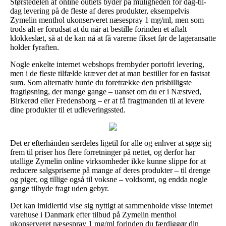
Størstedelen af online outlets byder på muligheden for dag-til-
dag levering på de fleste af deres produkter, eksempelvis
Zymelin menthol ukonserveret næsespray 1 mg/ml, men som
trods alt er forudsat at du når at bestille forinden et aftalt
klokkeslæt, så at de kan nå at få varerne fikset før de lageransatte
holder fyraften.
Nogle enkelte internet webshops frembyder portofri levering,
men i de fleste tilfælde kræver det at man bestiller for en fastsat
sum. Som alternativ burde du foretrække den prisbilligste
fragtløsning, der mange gange – uanset om du er i Næstved,
Birkerød eller Fredensborg – er at få fragtmanden til at levere
dine produkter til et udleveringssted.
Det er efterhånden særdeles ligetil for alle og enhver at søge sig
frem til priser hos flere forretninger på nettet, og derfor har
utallige Zymelin online virksomheder ikke kunne slippe for at
reducere salgspriserne på mange af deres produkter – til drenge
og piger, og tillige også til voksne – voldsomt, og endda nogle
gange tilbyde fragt uden gebyr.
Det kan imidlertid vise sig nyttigt at sammenholde visse internet
varehuse i Danmark efter tilbud på Zymelin menthol
ukonserveret næsespray 1 mg/ml forinden du færdiggør din