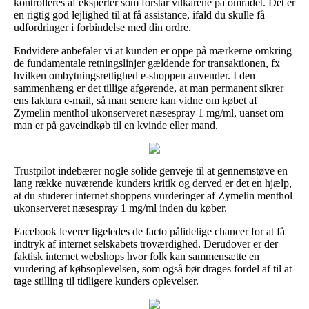
kontrolleres af eksperter som forstår vilkårene på området. Det er
en rigtig god lejlighed til at få assistance, ifald du skulle få
udfordringer i forbindelse med din ordre.
Endvidere anbefaler vi at kunden er oppe på mærkerne omkring
de fundamentale retningslinjer gældende for transaktionen, fx
hvilken ombytningsrettighed e-shoppen anvender. I den
sammenhæng er det tillige afgørende, at man permanent sikrer
ens faktura e-mail, så man senere kan vidne om købet af
Zymelin menthol ukonserveret næsespray 1 mg/ml, uanset om
man er på gaveindkøb til en kvinde eller mand.
Trustpilot indebærer nogle solide genveje til at gennemstøve en
lang række nuværende kunders kritik og derved er det en hjælp,
at du studerer internet shoppens vurderinger af Zymelin menthol
ukonserveret næsespray 1 mg/ml inden du køber.
Facebook leverer ligeledes de facto pålidelige chancer for at få
indtryk af internet selskabets troværdighed. Derudover er der
faktisk internet webshops hvor folk kan sammensætte en
vurdering af købsoplevelsen, som også bør drages fordel af til at
tage stilling til tidligere kunders oplevelser.