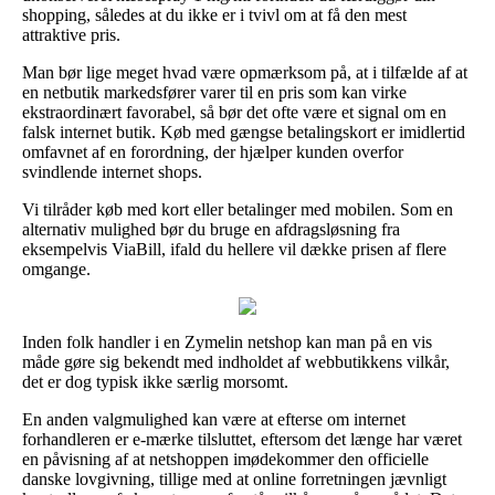
shopping, således at du ikke er i tvivl om at få den mest
attraktive pris.
Man bør lige meget hvad være opmærksom på, at i tilfælde af at
en netbutik markedsfører varer til en pris som kan virke
ekstraordinært favorabel, så bør det ofte være et signal om en
falsk internet butik. Køb med gængse betalingskort er imidlertid
omfavnet af en forordning, der hjælper kunden overfor
svindlende internet shops.
Vi tilråder køb med kort eller betalinger med mobilen. Som en
alternativ mulighed bør du bruge en afdragsløsning fra
eksempelvis ViaBill, ifald du hellere vil dække prisen af flere
omgange.
Inden folk handler i en Zymelin netshop kan man på en vis
måde gøre sig bekendt med indholdet af webbutikkens vilkår,
det er dog typisk ikke særlig morsomt.
En anden valgmulighed kan være at efterse om internet
forhandleren er e-mærke tilsluttet, eftersom det længe har været
en påvisning af at netshoppen imødekommer den officielle
danske lovgivning, tillige med at online forretningen jævnligt