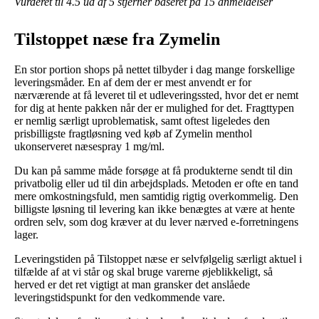
Vurderet til
4.5
ud af 5 stjerner baseret på
15
anmeldelser
Tilstoppet næse fra Zymelin
En stor portion shops på nettet tilbyder i dag mange forskellige
leveringsmåder. En af dem der er mest anvendt er for
nærværende at få leveret til et udleveringssted, hvor det er nemt
for dig at hente pakken når der er mulighed for det. Fragttypen
er nemlig særligt uproblematisk, samt oftest ligeledes den
prisbilligste fragtløsning ved køb af Zymelin menthol
ukonserveret næsespray 1 mg/ml.
Du kan på samme måde forsøge at få produkterne sendt til din
privatbolig eller ud til din arbejdsplads. Metoden er ofte en tand
mere omkostningsfuld, men samtidig rigtig overkommelig. Den
billigste løsning til levering kan ikke benægtes at være at hente
ordren selv, som dog kræver at du lever nærved e-forretningens
lager.
Leveringstiden på Tilstoppet næse er selvfølgelig særligt aktuel i
tilfælde af at vi står og skal bruge varerne øjeblikkeligt, så
herved er det ret vigtigt at man gransker det anslåede
leveringstidspunkt for den vedkommende vare.