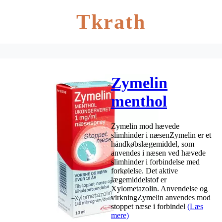
Tkrath
Zymelin
menthol
ukonserveret
Zymelin mod hævede
næsespray 1
slimhinder i næsenZymelin er et
håndkøbslægemiddel, som
mg/ml
anvendes i næsen ved hævede
slimhinder i forbindelse med
forkølelse. Det aktive
lægemiddelstof er
Xylometazolin. Anvendelse og
virkningZymelin anvendes mod
stoppet næse i forbindel
(Læs
mere)